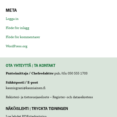
META
Logga in
Flöde för inlägg
Flöde för kommentarer
WordPress.org
OTA YHTEYTTÄ | TA KONTAKT
Päätoimittaja / Chefredaktör
puh./tfn 050 555 1703
Sähköposti / E-post
kaunisgrani@kauniainen.fi
Rekisteri- ja tietosuojaseloste – Register- och datasekretess
NÄKÖISLEHTI | TRYCKTA TIDNINGEN
Lue lehdet
PDF-tiedostoina
.