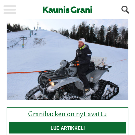
KAUPUNKI
STADEN
AJANKOHTAISTA
AKTUELLT
URHEILU
IDROTT
KULTTUURI
KULTUR
HISTORIA
HISTORIA
YLEINEN
ALLMÄN
FÖR
MAINOSTAJILLE
ANNONSÖRER
Granibacken on nyt avattu
LUE ARTIKKELI