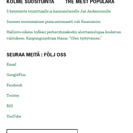
KOLME SUOSITUINTA
TRE MEST POPULÄRA
5 kysymystä toimittajalle ja kauniaislaiselle Jan Anderssonille
Suomen ensimmäinen pizza-automaatti tuli Kauniaisiin
Hallinto-oikeus hylkäsi perheryhmäkodin aloittamislupaa koskevan
valituksen. Kaupunginjohtaja Masar: “Olen tyytyväinen.”
SEURAA MEITÄ | FÖLJ OSS
Email
GooglePlus
Facebook
Twitter
RSS
YouTube