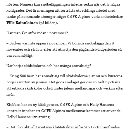
hösten. Numera kan snöbeläggningen inledas redan när det är några
köldgrader. Det är meningen att fortsätta utvecklingsarbetet med
tanke på kommande säsonger, säger GrIFK Alpines verksamhetsledare
Ville Kainulainen
(på bilden).
Har man åkt utför redan i november?
– Backen var inte öppen i november. Vi började snöbelägga den 8
november och strävar efter att utnyttja den pågående köldperioden så
bra som möjligt.
När börjar skidskolorna och har många anmält sig?
– Kring 500 barn har anmält sig till skidskolorna just nu och kurserna
börjar i mitten av januari. Det goda snöläget ger oss en helt ny chans
att erbjuda skidskolor också under julens mellandagar och veckan efter
nyår.
Klubben har en ny klädsponsor. GrIFK Alpine och Helly Hansens
kontrakt innebär att GrIFK Alpines medlemmar kommer att använda
Helly Hansens utrustning.
– Det blev aktuellt med nya klubbdräkter inför 2021 och i jämförelse