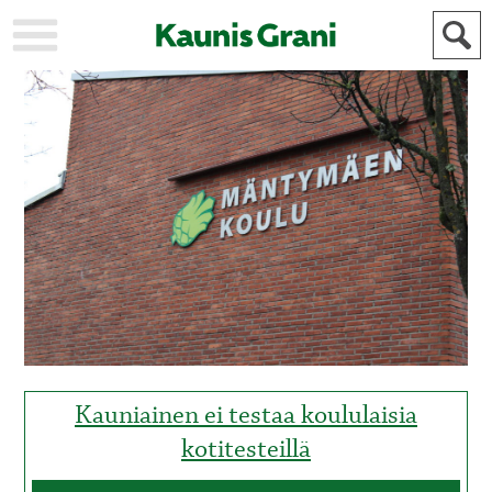
KAUPUNKI
STADEN
AJANKOHTAISTA
AKTUELLT
URHEILU
IDROTT
KULTTUURI
KULTUR
HISTORIA
HISTORIA
YLEINEN
ALLMÄN
FÖR
MAINOSTAJILLE
ANNONSÖRER
Kauniainen ei testaa koululaisia
kotitesteillä