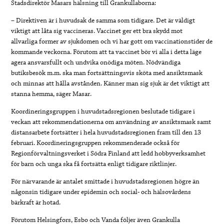
Stadsdirektör Masars hälsning till Grankullaborna:
– Direktiven är i huvudsak de samma som tidigare. Det är väldigt
viktigt att låta sig vaccineras.
Vaccinet ger ett bra skydd mot
allvarliga
former av sjukdomen
och vi har gott om vaccinationstider de
kommande veckorna. Förutom att ta vaccinet bör vi alla i detta läge
agera ansvarsfullt och undvika onödiga möten. Nödvändiga
butiksbesök m.m. ska man fortsättningsvis sköta med ansiktsmask
och minnas att hålla avstånden. Känner man sig sjuk är det viktigt att
stanna hemma, säger Masar.
Koordineringsgruppen i huvudstadsregionen beslutade tidigare i
veckan att rekommendationerna om användning av ansiktsmask samt
distansarbete fortsätter i hela huvudstadsregionen fram till den 13
februari. Koordineringsgruppen rekommenderade också för
Regionförvaltningsverket i Södra Finland att ledd hobbyverksamhet
för barn och unga ska få fortsätta enligt tidigare riktlinjer.
För närvarande är antalet smittade i huvudstadsregionen högre än
någonsin tidigare under epidemin och social- och hälsovårdens
bärkraft är hotad.
Förutom Helsingfors, Esbo och Vanda följer även Grankulla