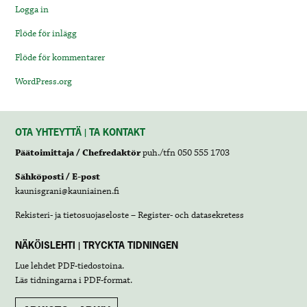
Logga in
Flöde för inlägg
Flöde för kommentarer
WordPress.org
OTA YHTEYTTÄ | TA KONTAKT
Päätoimittaja / Chefredaktör
puh./tfn 050 555 1703
Sähköposti / E-post
kaunisgrani@kauniainen.fi
Rekisteri- ja tietosuojaseloste – Register- och datasekretess
NÄKÖISLEHTI | TRYCKTA TIDNINGEN
Lue lehdet
PDF-tiedostoina
.
Läs tidningarna i
PDF-format
.