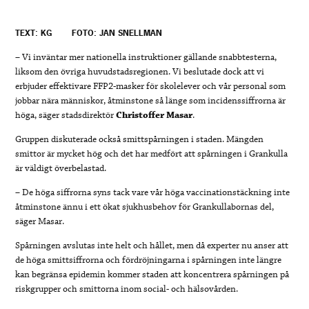
TEXT: KG
FOTO: JAN SNELLMAN
– Vi inväntar mer nationella instruktioner gällande snabbtesterna,
liksom den övriga huvudstadsregionen. Vi beslutade dock att vi
erbjuder effektivare FFP2-masker för skolelever och vår personal som
jobbar nära människor, åtminstone så länge som incidenssiffrorna är
höga, säger stadsdirektör
Christoffer Masar
.
Gruppen diskuterade också smittspårningen i staden.
Mängden
smittor är mycket hög och det har medfört att spårningen i Grankulla
är väldigt överbelastad.
– De höga siffrorna syns tack vare vår höga vaccinationstäckning inte
åtminstone ännu i ett ökat sjukhusbehov för Grankullabornas del,
säger Masar.
Spårningen avslutas inte helt och hållet, men då experter nu anser att
de höga smittsiffrorna och fördröjningarna i spårningen inte längre
kan begränsa epidemin kommer staden att koncentrera spårningen på
riskgrupper och smittorna inom social- och hälsovården.