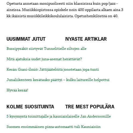
Opetusta annetaan monipuolisesti niin klassisissa kuin pop/jazz -
aineissa. Musiikkiopistossa opiskele noin 400 oppilasta alkaen aina 3
kk ikäisistä musiikkileikkikoululaisista. Opetushenkilöstöä on 40.
UUSIMMAT JUTUT
NYASTE ARTIKLAR
Bussipysäkit siirtyvät Tunnelitielle siltojen alle
Mitä ajatuksia uudet juna-asemat herättävät?
Kesän Grani-ilmiö: Jättijäätelöitä jonotetaan jopa tunti
Junaliikenteen kesätauko päättyi – kulku laitureille helpottui
Hyvää kesää!
KOLME SUOSITUINTA
TRE MEST POPULÄRA
5 kysymystä toimittajalle ja kauniaislaiselle Jan Anderssonille
Suomen ensimmäinen pizza-automaatti tuli Kauniaisiin