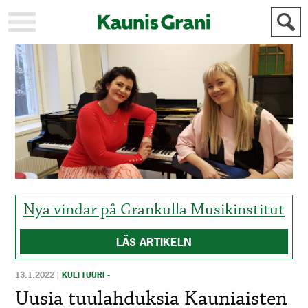
KAUPUNKI
STADEN
AJANKOHTAISTA
AKTUELLT
URHEILU
IDROTT
KULTTUURI
KULTUR
HISTORIA
HISTORIA
YLEINEN
ALLMÄN
FÖR
MAINOSTAJILLE
ANNONSÖRER
Nya vindar på Grankulla Musikinstitut
LÄS ARTIKELN
13.1.2022
|
KULTTUURI -
Uusia tuulahduksia Kauniaisten