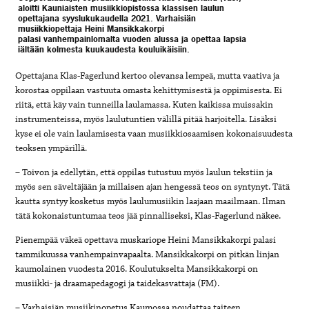
aloitti Kauniaisten musiikkiopistossa klassisen laulun
opettajana syyslukukaudella 2021. Varhaisiän
musiikkiopettaja Heini Mansikkakorpi
palasi vanhempainlomalta vuoden alussa ja opettaa lapsia
iältään kolmesta kuukaudesta kouluikäisiin.
Opettajana Klas-Fagerlund kertoo olevansa lempeä, mutta vaativa ja
korostaa oppilaan vastuuta omasta kehittymisestä ja oppimisesta. Ei
riitä, että käy vain tunneilla laulamassa. Kuten kaikissa muissakin
instrumenteissa, myös laulutuntien välillä pitää harjoitella. Lisäksi
kyse ei ole vain laulamisesta vaan musiikkiosaamisen kokonaisuudesta
teoksen ympärillä.
– Toivon ja edellytän, että oppilas tutustuu myös laulun tekstiin ja
myös sen säveltäjään ja millaisen ajan hengessä teos on syntynyt. Tätä
kautta syntyy kosketus myös laulumusiikin laajaan maailmaan. Ilman
tätä kokonaistuntumaa teos jää pinnalliseksi, Klas-Fagerlund näkee.
Pienempää väkeä opettava muskariope Heini Mansikkakorpi palasi
tammikuussa vanhempainvapaalta. Mansikkakorpi on pitkän linjan
kaumolainen vuodesta 2016. Koulutukselta Mansikkakorpi on
musiikki- ja draamapedagogi ja taidekasvattaja (FM).
– Varhaisiän musiikinopetus Kaumossa noudattaa taiteen