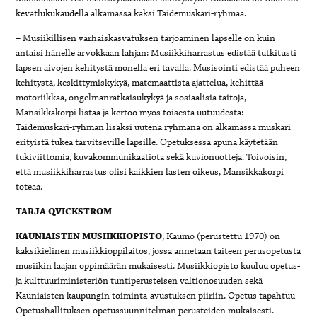
kevätlukukaudella alkamassa kaksi Taidemuskari-ryhmää.
– Musiikillisen varhaiskasvatuksen tarjoaminen lapselle on kuin
antaisi hänelle arvokkaan lahjan: Musiikkiharrastus edistää tutkitusti
lapsen aivojen kehitystä monella eri tavalla. Musisointi edistää puheen
kehitystä, keskittymiskykyä, matemaattista ajattelua, kehittää
motoriikkaa, ongelmanratkaisukykyä ja sosiaalisia taitoja,
Mansikkakorpi listaa ja kertoo myös toisesta uutuudesta:
Taidemuskari-ryhmän lisäksi uutena ryhmänä on alkamassa muskari
erityistä tukea tarvitseville lapsille. Opetuksessa apuna käytetään
tukiviittomia, kuvakommunikaatiota sekä kuvionuotteja. Toivoisin,
että musiikkiharrastus olisi kaikkien lasten oikeus, Mansikkakorpi
toteaa.
TARJA QVICKSTRÖM
KAUNIAISTEN MUSIIKKIOPISTO
, Kaumo (perustettu 1970) on
kaksikielinen musiikkioppilaitos, jossa annetaan taiteen perusopetusta
musiikin laajan oppimäärän mukaisesti. Musiikkiopisto kuuluu opetus-
ja kulttuuriministeriön tuntiperusteisen valtionosuuden sekä
Kauniaisten kaupungin toiminta-avustuksen piiriin. Opetus tapahtuu
Opetushallituksen opetussuunnitelman perusteiden mukaisesti.