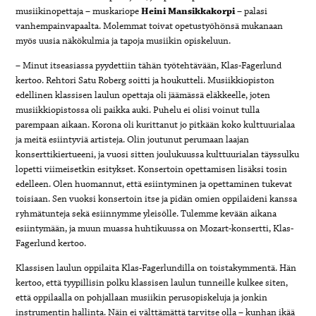
musiikinopettaja – muskariope
Heini Mansikkakorpi
– palasi
vanhempainvapaalta. Molemmat toivat opetustyöhönsä mukanaan
myös uusia näkökulmia ja tapoja musiikin opiskeluun.
– Minut itseasiassa pyydettiin tähän työtehtävään, Klas-Fagerlund
kertoo. Rehtori Satu Roberg soitti ja houkutteli. Musiikkiopiston
edellinen klassisen laulun opettaja oli jäämässä eläkkeelle, joten
musiikkiopistossa oli paikka auki. Puhelu ei olisi voinut tulla
parempaan aikaan. Korona oli kurittanut jo pitkään koko kulttuurialaa
ja meitä esiintyviä artisteja. Olin joutunut perumaan laajan
konserttikiertueeni, ja vuosi sitten joulukuussa kulttuurialan täyssulku
lopetti viimeisetkin esitykset. Konsertoin opettamisen lisäksi tosin
edelleen. Olen huomannut, että esiintyminen ja opettaminen tukevat
toisiaan. Sen vuoksi konsertoin itse ja pidän omien oppilaideni kanssa
ryhmätunteja sekä esiinnymme yleisölle. Tulemme kevään aikana
esiintymään, ja muun muassa huhtikuussa on Mozart-konsertti, Klas-
Fagerlund kertoo.
Klassisen laulun oppilaita Klas-Fagerlundilla on toistakymmentä. Hän
kertoo, että tyypillisin polku klassisen laulun tunneille kulkee siten,
että oppilaalla on pohjallaan musiikin perusopiskeluja ja jonkin
instrumentin hallinta. Näin ei välttämättä tarvitse olla – kunhan ikää