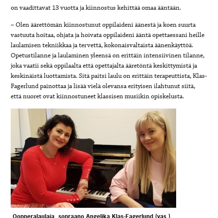
on vaadittavat 13 vuotta ja kiinnostus kehittää omaa ääntään.
– Olen äärettömän kiinnostunut oppilaideni äänestä ja koen suurta
vastuuta hoitaa, ohjata ja hoivata oppilaideni ääntä opettaessani heille
laulamisen tekniikkaa ja tervettä, kokonaisvaltaista äänenkäyttöä.
Opetustilanne ja laulaminen yleensä on erittäin intensiivinen tilanne,
joka vaatii sekä oppilaalta että opettajalta ääretöntä keskittymistä ja
keskinäistä luottamista. Sitä paitsi laulu on erittäin terapeuttista, Klas-
Fagerlund painottaa ja lisää vielä olevansa erityisen ilahtunut siitä,
että nuoret ovat kiinnostuneet klassisen musiikin opiskelusta.
Oopperalaulaja, sopraano Angelika Klas-Fagerlund (vas.)