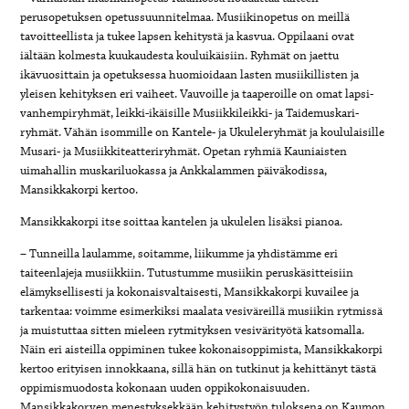
perusopetuksen opetussuunnitelmaa. Musiikinopetus on meillä
tavoitteellista ja tukee lapsen kehitystä ja kasvua. Oppilaani ovat
iältään kolmesta kuukaudesta kouluikäisiin. Ryhmät on jaettu
ikävuosittain ja opetuksessa huomioidaan lasten musiikillisten ja
yleisen kehityksen eri vaiheet. Vauvoille ja taaperoille on omat lapsi-
vanhempiryhmät, leikki-ikäisille Musiikkileikki- ja Taidemuskari-
ryhmät. Vähän isommille on Kantele- ja Ukuleleryhmät ja koululaisille
Musari- ja Musiikkiteatteriryhmät. Opetan ryhmiä Kauniaisten
uimahallin muskariluokassa ja Ankkalammen päiväkodissa,
Mansikkakorpi kertoo.
Mansikkakorpi itse soittaa kantelen ja ukulelen lisäksi pianoa.
– Tunneilla laulamme, soitamme, liikumme ja yhdistämme eri
taiteenlajeja musiikkiin. Tutustumme musiikin peruskäsitteisiin
elämyksellisesti ja kokonaisvaltaisesti, Mansikkakorpi kuvailee ja
tarkentaa: voimme esimerkiksi maalata vesiväreillä musiikin rytmissä
ja muistuttaa sitten mieleen rytmityksen vesivärityötä katsomalla.
Näin eri aisteilla oppiminen tukee kokonaisoppimista, Mansikkakorpi
kertoo erityisen innokkaana, sillä hän on tutkinut ja kehittänyt tästä
oppimismuodosta kokonaan uuden oppikokonaisuuden.
Mansikkakorven menestyksekkään kehitystyön tuloksena on Kaumon