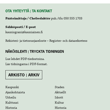
OTA YHTEYTTÄ | TA KONTAKT
Päätoimittaja / Chefredaktör
puh./tfn 050 555 1703
Sähköposti / E-post
kaunisgrani@kauniainen.fi
Rekisteri- ja tietosuojaseloste – Register- och datasekretess
NÄKÖISLEHTI | TRYCKTA TIDNINGEN
Lue lehdet
PDF-tiedostoina
.
Läs tidningarna i
PDF-format
.
ARKISTO | ARKIV
Kaupunki
Staden
Ajankohtaista
Aktuellt
Urheilu
Idrott
Kulttuuri
Kultur
Historia
Historia