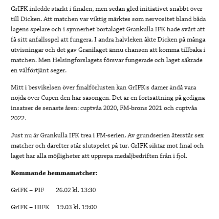
GrIFK inledde starkt i finalen, men sedan gled initiativet snabbt över
till Dicken. Att matchen var viktig märktes som nervositet bland båda
lagens spelare och i synnerhet bortalaget Grankulla IFK hade svårt att
få sitt anfallsspel att fungera. I andra halvleken åkte Dicken på många
utvisningar och det gav Granilaget ännu chansen att komma tillbaka i
matchen. Men Helsingforslagets försvar fungerade och laget säkrade
en välförtjänt seger.
Mitt i besvikelsen över finalförlusten kan GrIFK:s damer ändå vara
nöjda över Cupen den här säsongen. Det är en fortsättning på gedigna
insatser de senaste åren: cuptvåa 2020, FM-brons 2021 och cuptvåa
2022.
Just nu är Grankulla IFK trea i FM-serien. Av grundserien återstår sex
matcher och därefter står slutspelet på tur. GrIFK siktar mot final och
laget har alla möjligheter att upprepa medaljbedriften från i fjol.
Kommande hemmamatcher:
GrIFK – PIF 26.02 kl. 13:30
GrIFK – HIFK 19.03 kl. 19:00