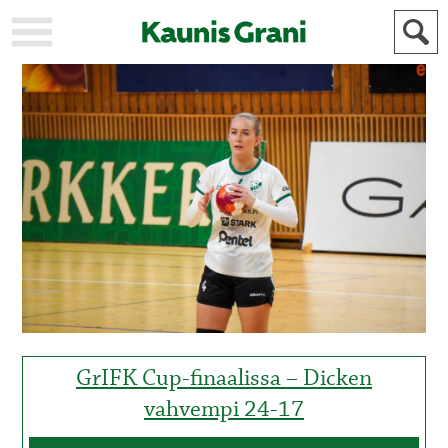
KAUPUNKI
STADEN
AJANKOHTAISTA
AKTUELLT
URHEILU
IDROTT
KULTTUURI
KULTUR
HISTORIA
HISTORIA
YLEINEN
ALLMÄN
FÖR
MAINOSTAJILLE
ANNONSÖRER
GrIFK Cup-finaalissa – Dicken
vahvempi 24-17