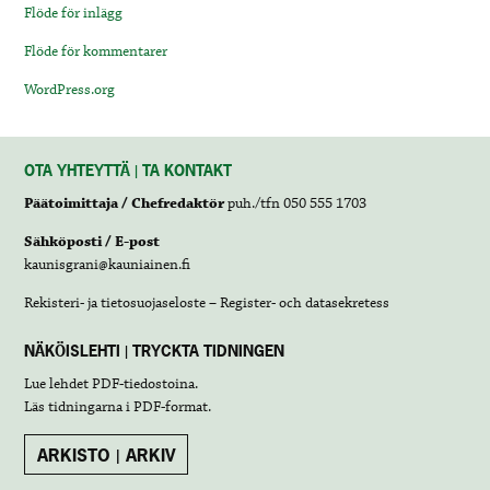
Flöde för inlägg
Flöde för kommentarer
WordPress.org
OTA YHTEYTTÄ | TA KONTAKT
Päätoimittaja / Chefredaktör
puh./tfn 050 555 1703
Sähköposti / E-post
kaunisgrani@kauniainen.fi
Rekisteri- ja tietosuojaseloste – Register- och datasekretess
NÄKÖISLEHTI | TRYCKTA TIDNINGEN
Lue lehdet
PDF-tiedostoina
.
Läs tidningarna i
PDF-format
.
ARKISTO | ARKIV