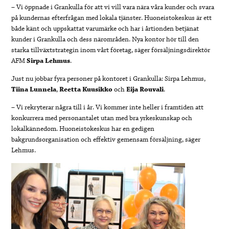
– Vi öppnade i Grankulla för att vi vill vara nära våra kunder och svara
på kundernas efterfrågan med lokala tjänster. Huoneistokeskus är ett
både känt och uppskattat varumärke och har i årtionden betjänat
kunder i Grankulla och dess närområden. Nya kontor hör till den
starka tillväxtstrategin inom vårt företag, säger försäljningsdirektör
AFM
Sirpa Lehmus
.
Just nu jobbar fyra personer på kontoret i Grankulla: Sirpa Lehmus,
Tiina Lunnela
,
Reetta Kuusikko
och
Eija Rouvali
.
– Vi rekryterar några till i år. Vi kommer inte heller i framtiden att
konkurrera med personantalet utan med bra yrkeskunskap och
lokalkännedom. Huoneistokeskus har en gedigen
bakgrundsorganisation och effektiv gemensam försäljning, säger
Lehmus.