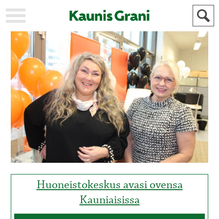
KAUPUNKI
STADEN
AJANKOHTAISTA
AKTUELLT
URHEILU
IDROTT
KULTTUURI
KULTUR
HISTORIA
HISTORIA
YLEINEN
ALLMÄN
FÖR
MAINOSTAJILLE
ANNONSÖRER
Huoneistokeskus avasi ovensa
Kauniaisissa