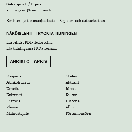
Sähköposti / E-post
kaunisgrani@kauniainen.fi
Rekisteri- ja tietosuojaseloste – Register- och datasekretess
NÄKÖISLEHTI | TRYCKTA TIDNINGEN
Lue lehdet
PDF-tiedostoina
.
Läs tidningarna i
PDF-format
.
ARKISTO | ARKIV
Kaupunki
Staden
Ajankohtaista
Aktuellt
Urheilu
Idrott
Kulttuuri
Kultur
Historia
Historia
Yleinen
Allmän
Mainostajille
För annonsörer