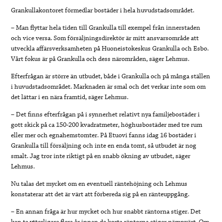
Grankullakontoret förmedlar bostäder i hela huvudstadsområdet.
– Man flyttar hela tiden till Grankulla till exempel från innerstaden
och vice versa. Som försäljningsdirektör är mitt ansvarsområde att
utveckla affärsverksamheten på Huoneistokeskus Grankulla och Esbo.
Vårt fokus är på Grankulla och dess närområden, säger Lehmus.
Efterfrågan är större än utbudet, både i Grankulla och på många ställen
i huvudstadsområdet. Marknaden är smal och det verkar inte som om
det lättar i en nära framtid, säger Lehmus.
– Det finns efterfrågan på i synnerhet relativt nya familjebostäder i
gott skick på ca 150-200 kvadratmeter, höghusbostäder med tre rum
eller mer och egnahemstomter. På Etuovi fanns idag 16 bostäder i
Grankulla till försäljning och inte en enda tomt, så utbudet är nog
smalt. Jag tror inte riktigt på en snabb ökning av utbudet, säger
Lehmus.
Nu talas det mycket om en eventuell räntehöjning och Lehmus
konstaterar att det är värt att förbereda sig på en ränteuppgång.
– En annan fråga är hur mycket och hur snabbt räntorna stiger. Det
kan ta ytterligare flera år innan de korta räntorna stiger nämnvärt. Om