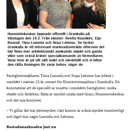
Huoneistokeskus öppnade officiellt i Grankulla på
Vändagen den 14.2. Från vänster: Reetta Kuusikko, Eija
Rouvali, Tiina Lunnela och Sirpa Lehmus. De tycker
Grankulla är ett intressant marknadsområde eftersom det
här finns mer arkitektoniskt avvikande objekt och gamla
villor som också kräver specialkunnande av förmedlaren.
Varje hem är på sitt
sätt unikt och värdefullt och vi hittar
den rätta lösningen för varje behov, säger de.
Fastighetsmäklaren Tiina Lunnela och Sirpa Lehmus har jobbat i
området i nästan 12 år, senast för Kiinteistömaailma i Grankulla. De
konstaterar att de speciellt är insatta i områdets fastigheter, unika
objekt och dödsbon. Båda är mycket nöjda med Grani, Huoneistokeskus
och det nya kontoret.
– Vi gillar det här jättemycket, vårt kontor är också mycket hemtrevligt
och läget bra, säger Lunnela och Lehmus.
Bostadsmarknaden just nu