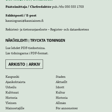
Päätoimittaja / Chefredaktör
puh./tfn 050 555 1703
Sähköposti / E-post
kaunisgrani@kauniainen.fi
Rekisteri- ja tietosuojaseloste – Register- och datasekretess
NÄKÖISLEHTI | TRYCKTA TIDNINGEN
Lue lehdet
PDF-tiedostoina
.
Läs tidningarna i
PDF-format
.
ARKISTO | ARKIV
Kaupunki
Staden
Ajankohtaista
Aktuellt
Urheilu
Idrott
Kulttuuri
Kultur
Historia
Historia
Yleinen
Allmän
Mainostajille
För annonsörer