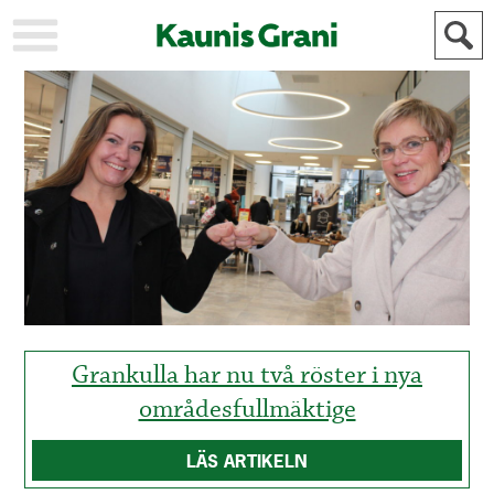
KAUPUNKI
STADEN
AJANKOHTAISTA
AKTUELLT
URHEILU
IDROTT
KULTTUURI
KULTUR
HISTORIA
HISTORIA
YLEINEN
ALLMÄN
FÖR
MAINOSTAJILLE
ANNONSÖRER
Grankulla har nu två röster i nya
områdesfullmäktige
LÄS ARTIKELN