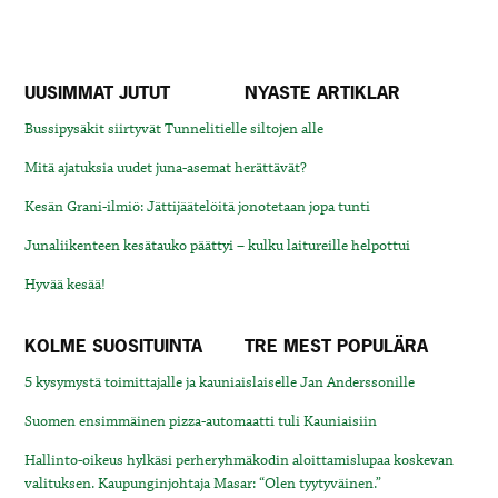
UUSIMMAT JUTUT
NYASTE ARTIKLAR
Bussipysäkit siirtyvät Tunnelitielle siltojen alle
Mitä ajatuksia uudet juna-asemat herättävät?
Kesän Grani-ilmiö: Jättijäätelöitä jonotetaan jopa tunti
Junaliikenteen kesätauko päättyi – kulku laitureille helpottui
Hyvää kesää!
KOLME SUOSITUINTA
TRE MEST POPULÄRA
5 kysymystä toimittajalle ja kauniaislaiselle Jan Anderssonille
Suomen ensimmäinen pizza-automaatti tuli Kauniaisiin
Hallinto-oikeus hylkäsi perheryhmäkodin aloittamislupaa koskevan
valituksen. Kaupunginjohtaja Masar: “Olen tyytyväinen.”