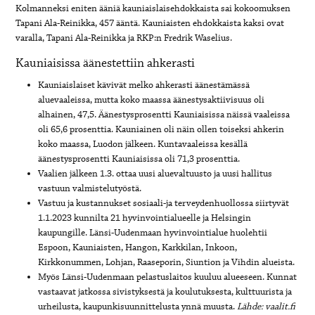
Kolmanneksi eniten ääniä kauniaislaisehdokkaista sai kokoomuksen
Tapani Ala-Reinikka, 457 ääntä. Kauniaisten ehdokkaista kaksi ovat
varalla, Tapani Ala-Reinikka ja RKP:n Fredrik Waselius.
Kauniaisissa äänestettiin ahkerasti
Kauniaislaiset kävivät melko ahkerasti äänestämässä
aluevaaleissa, mutta koko maassa äänestysaktiivisuus oli
alhainen, 47,5. Äänestysprosentti Kauniaisissa näissä vaaleissa
oli 65,6 prosenttia. Kauniainen oli näin ollen toiseksi ahkerin
koko maassa, Luodon jälkeen. Kuntavaaleissa kesällä
äänestysprosentti Kauniaisissa oli 71,3 prosenttia.
Vaalien jälkeen 1.3. ottaa uusi aluevaltuusto ja uusi hallitus
vastuun valmistelutyöstä.
Vastuu ja kustannukset sosiaali-ja terveydenhuollossa siirtyvät
1.1.2023 kunnilta 21 hyvinvointialueelle ja Helsingin
kaupungille. Länsi-Uudenmaan hyvinvointialue huolehtii
Espoon, Kauniaisten, Hangon, Karkkilan, Inkoon,
Kirkkonummen, Lohjan, Raaseporin, Siuntion ja Vihdin alueista.
Myös Länsi-Uudenmaan pelastuslaitos kuuluu alueeseen. Kunnat
vastaavat jatkossa sivistyksestä ja koulutuksesta, kulttuurista ja
urheilusta, kaupunkisuunnittelusta ynnä muusta.
Lähde: vaalit.fi