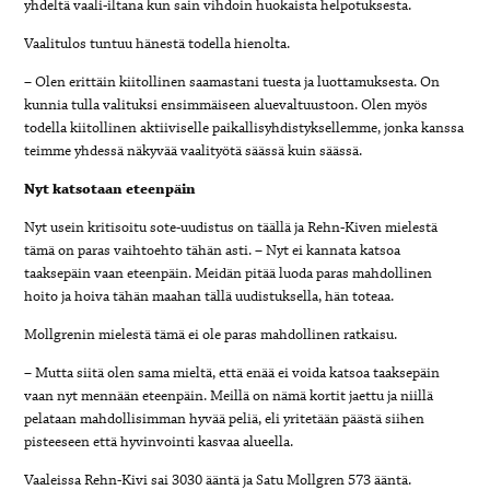
yhdeltä vaali-iltana kun sain vihdoin huokaista helpotuksesta.
Vaalitulos tuntuu hänestä todella hienolta.
– Olen erittäin kiitollinen saamastani tuesta ja luottamuksesta. On
kunnia tulla valituksi ensimmäiseen aluevaltuustoon. Olen myös
todella kiitollinen aktiiviselle paikallisyhdistyksellemme, jonka kanssa
teimme yhdessä näkyvää vaalityötä säässä kuin säässä.
Nyt katsotaan eteenpäin
Nyt usein kritisoitu sote-uudistus on täällä ja Rehn-Kiven mielestä
tämä on paras vaihtoehto tähän asti. – Nyt ei kannata katsoa
taaksepäin vaan eteenpäin. Meidän pitää luoda paras mahdollinen
hoito ja hoiva tähän maahan tällä uudistuksella, hän toteaa.
Mollgrenin mielestä tämä ei ole paras mahdollinen ratkaisu.
– Mutta siitä olen sama mieltä, että enää ei voida katsoa taaksepäin
vaan nyt mennään eteenpäin. Meillä on nämä kortit jaettu ja niillä
pelataan mahdollisimman hyvää peliä, eli yritetään päästä siihen
pisteeseen että hyvinvointi kasvaa alueella.
Vaaleissa Rehn-Kivi sai 3030 ääntä ja Satu Mollgren 573 ääntä.