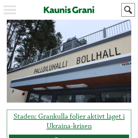
KAUPUNKI
STADEN
AJANKOHTAISTA
AKTUELLT
URHEILU
IDROTT
KULTTUURI
KULTUR
HISTORIA
HISTORIA
YLEINEN
ALLMÄN
FÖR
MAINOSTAJILLE
ANNONSÖRER
Staden: Grankulla följer aktivt läget i
Ukraina-krisen