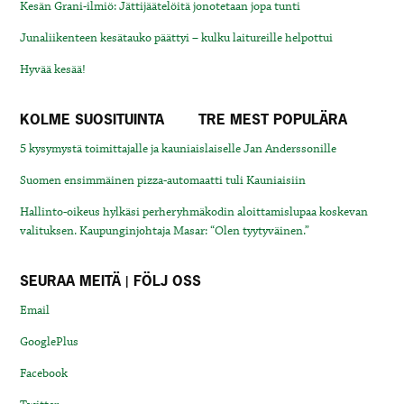
Kesän Grani-ilmiö: Jättijäätelöitä jonotetaan jopa tunti
Junaliikenteen kesätauko päättyi – kulku laitureille helpottui
Hyvää kesää!
KOLME SUOSITUINTA
TRE MEST POPULÄRA
5 kysymystä toimittajalle ja kauniaislaiselle Jan Anderssonille
Suomen ensimmäinen pizza-automaatti tuli Kauniaisiin
Hallinto-oikeus hylkäsi perheryhmäkodin aloittamislupaa koskevan
valituksen. Kaupunginjohtaja Masar: “Olen tyytyväinen.”
SEURAA MEITÄ | FÖLJ OSS
Email
GooglePlus
Facebook