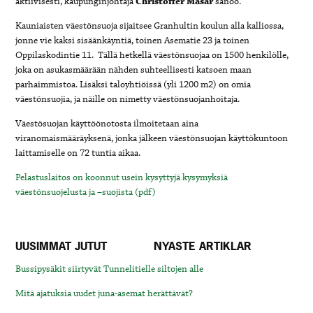
aktiivisesti, kaupunginjohtaja
Christoffer Masar
sanoo.
Kauniaisten väestönsuoja sijaitsee Granhultin koulun alla kalliossa,
jonne vie kaksi sisäänkäyntiä, toinen Asematie 23 ja toinen
Oppilaskodintie 11. Tällä hetkellä väestönsuojaa on 1500 henkilölle,
joka on asukasmäärään nähden suhteellisesti katsoen maan
parhaimmistoa. Lisäksi taloyhtiöissä (yli 1200 m2) on omia
väestönsuojia, ja näille on nimetty väestönsuojanhoitaja.
Väestösuojan käyttöönotosta ilmoitetaan aina
viranomaismääräyksenä, jonka jälkeen väestönsuojan käyttökuntoon
laittamiselle on 72 tuntia aikaa.
Pelastuslaitos on koonnut usein kysyttyjä kysymyksiä
väestönsuojelusta ja –suojista (pdf)
UUSIMMAT JUTUT
NYASTE ARTIKLAR
Bussipysäkit siirtyvät Tunnelitielle siltojen alle
Mitä ajatuksia uudet juna-asemat herättävät?