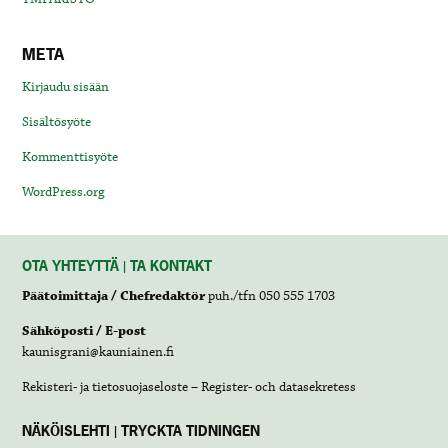
META
Kirjaudu sisään
Sisältösyöte
Kommenttisyöte
WordPress.org
OTA YHTEYTTÄ | TA KONTAKT
Päätoimittaja / Chefredaktör
puh./tfn 050 555 1703
Sähköposti / E-post
kaunisgrani@kauniainen.fi
Rekisteri- ja tietosuojaseloste – Register- och datasekretess
NÄKÖISLEHTI | TRYCKTA TIDNINGEN