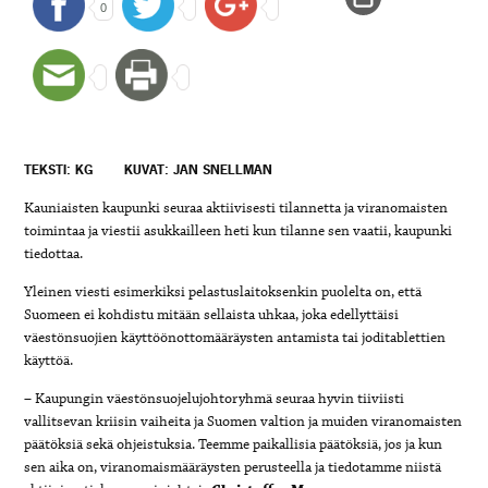
0
TEKSTI: KG
KUVAT: JAN SNELLMAN
Kauniaisten kaupunki seuraa aktiivisesti tilannetta ja viranomaisten
toimintaa ja viestii asukkailleen heti kun tilanne sen vaatii, kaupunki
tiedottaa.
Yleinen viesti esimerkiksi pelastuslaitoksenkin puolelta on, että
Suomeen ei kohdistu mitään sellaista uhkaa, joka edellyttäisi
väestönsuojien käyttöönottomääräysten antamista tai joditablettien
käyttöä.
– Kaupungin väestönsuojelujohtoryhmä seuraa hyvin tiiviisti
vallitsevan kriisin vaiheita ja Suomen valtion ja muiden viranomaisten
päätöksiä sekä ohjeistuksia. Teemme paikallisia päätöksiä, jos ja kun
sen aika on, viranomaismääräysten perusteella ja tiedotamme niistä