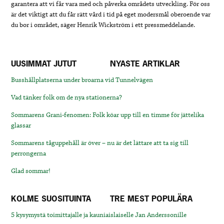
garantera att vi får vara med och påverka områdets utveckling. För oss
är det viktigt att du får rätt vård i tid på eget modersmål oberoende var
du bor i området, säger Henrik Wickström i ett pressmeddelande.
UUSIMMAT JUTUT
NYASTE ARTIKLAR
Busshållplatserna under broarna vid Tunnelvägen
Vad tänker folk om de nya stationerna?
Sommarens Grani-fenomen: Folk köar upp till en timme för jättelika
glassar
Sommarens tåguppehåll är över – nu är det lättare att ta sig till
perrongerna
Glad sommar!
KOLME SUOSITUINTA
TRE MEST POPULÄRA
5 kysymystä toimittajalle ja kauniaislaiselle Jan Anderssonille