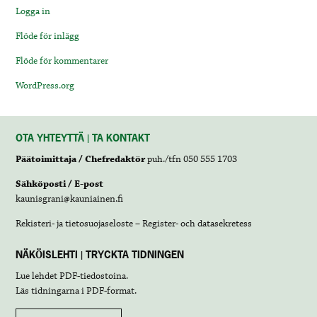
Logga in
Flöde för inlägg
Flöde för kommentarer
WordPress.org
OTA YHTEYTTÄ | TA KONTAKT
Päätoimittaja / Chefredaktör
puh./tfn 050 555 1703
Sähköposti / E-post
kaunisgrani@kauniainen.fi
Rekisteri- ja tietosuojaseloste – Register- och datasekretess
NÄKÖISLEHTI | TRYCKTA TIDNINGEN
Lue lehdet
PDF-tiedostoina
.
Läs tidningarna i
PDF-format
.