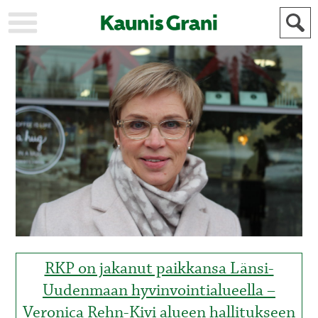
KAUPUNKI
STADEN
AJANKOHTAISTA
AKTUELLT
URHEILU
IDROTT
KULTTUURI
KULTUR
HISTORIA
HISTORIA
YLEINEN
ALLMÄN
FÖR
MAINOSTAJILLE
ANNONSÖRER
RKP on jakanut paikkansa Länsi-
Uudenmaan hyvinvointialueella –
Veronica Rehn-Kivi alueen hallitukseen