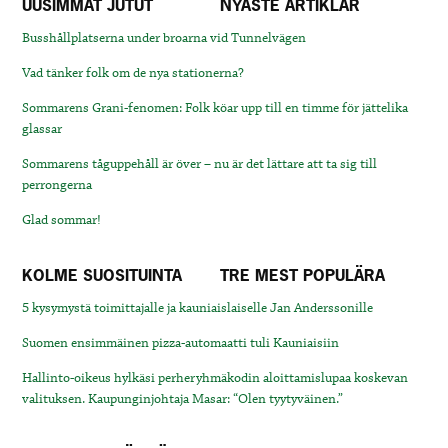
UUSIMMAT JUTUT
NYASTE ARTIKLAR
Busshållplatserna under broarna vid Tunnelvägen
Vad tänker folk om de nya stationerna?
Sommarens Grani-fenomen: Folk köar upp till en timme för jättelika
glassar
Sommarens tåguppehåll är över – nu är det lättare att ta sig till
perrongerna
Glad sommar!
KOLME SUOSITUINTA
TRE MEST POPULÄRA
5 kysymystä toimittajalle ja kauniaislaiselle Jan Anderssonille
Suomen ensimmäinen pizza-automaatti tuli Kauniaisiin
Hallinto-oikeus hylkäsi perheryhmäkodin aloittamislupaa koskevan
valituksen. Kaupunginjohtaja Masar: “Olen tyytyväinen.”