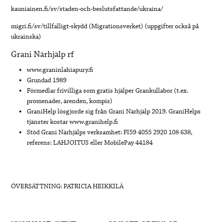
kauniainen.fi/sv/staden-och-beslutsfattande/ukraina/
migri.fi/sv/tillfalligt-skydd (Migrationsverket) (uppgifter också på
ukrainska)
Grani Närhjälp rf
www.graninlahiapury.fi
Grundad 1989
Förmedlar frivilliga som gratis hjälper Grankullabor (t.ex.
promenader, ärenden, kompis)
GraniHelp lösgjorde sig från Grani Närhjälp 2019. GraniHelps
tjänster kostar www.granihelp.fi
Stöd Grani Närhjälps verksamhet: FI59 4055 2920 108 638,
referens: LAHJOITUS eller MobilePay 44184
ÖVERSÄTTNING: PATRICIA HEIKKILÄ