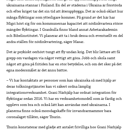
ukrainarna stannar i Finland. En del av städerna i Ukraina är förstörda
och efter kriget tar det sin tid att återuppbygga. Det är också oklart hur
många flyktingar som ytterligare kommer. På grund av det här har
Migri hört sig för om kommunernas kapacitet att nödinkvartera större
mängder flyktingar. I Grankulla finns bland annat Arbetarakademin
och Bibelinstitutet. Vi planerar att ta i bruk dessa och eventuellt en del
andra ställen för nödinkvartering, säger Masar.
Det är psykiskt oerhört tungt att fly undan krig. Det blir lättare att få
grepp om vardagen via något vettigt att göra. Jobb och skola samt
något att göra på fritiden har en stor betydelse, och om det sker på det
egna modersmålet är det ännu bättre.
– Vi har kontaktats av personer som kan ukrainska så med hjälp av
deras tolkningstjänster kan vi säkert ordna lämplig
integrationsverksamhet. Grani Närhjälp har ordnat integration för
flyktingar sedan 2016. Vi har en verksamhetsmodell som är färdig och
upplevs som bra och också lätt kan användas med ukrainarna. I
planerna finns också morsdagskaffe för invandrarmammor bara
coronaläget tillåter, säger Thurin.
Thurin konstaterar med glädje att antalet frivilliga hos Grani Närhjälp