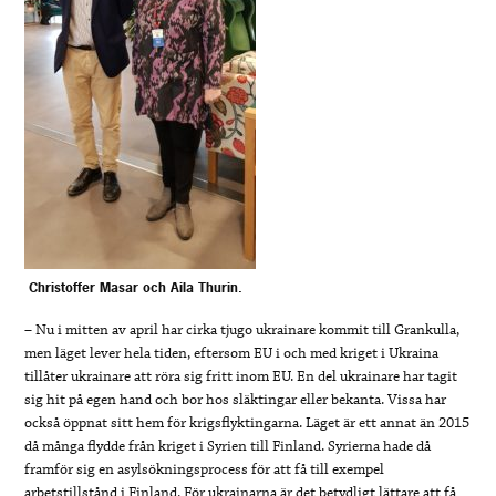
Christoffer Masar och Aila Thurin.
– Nu i mitten av april har cirka tjugo ukrainare kommit till Grankulla,
men läget lever hela tiden, eftersom EU i och med kriget i Ukraina
tillåter ukrainare att röra sig fritt inom EU. En del ukrainare har tagit
sig hit på egen hand och bor hos släktingar eller bekanta. Vissa har
också öppnat sitt hem för krigsflyktingarna. Läget är ett annat än 2015
då många flydde från kriget i Syrien till Finland. Syrierna hade då
framför sig en asylsökningsprocess för att få till exempel
arbetstillstånd i Finland. För ukrainarna är det betydligt lättare att få