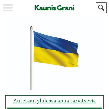
KAUPUNKI
STADEN
AJANKOHTAISTA
AKTUELLT
URHEILU
IDROTT
KULTTUURI
KULTUR
HISTORIA
HISTORIA
YLEINEN
ALLMÄN
FÖR
MAINOSTAJILLE
ANNONSÖRER
Autetaan yhdessä apua tarvitsevia