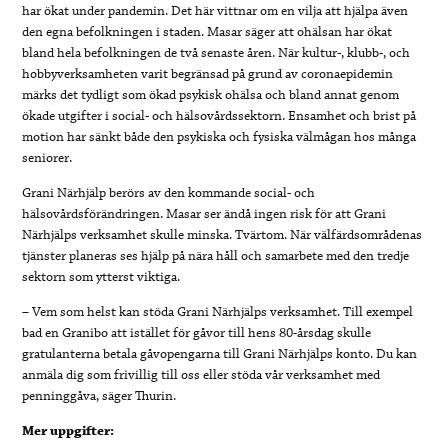
har ökat under pandemin. Det här vittnar om en vilja att hjälpa även
den egna befolkningen i staden. Masar säger att ohälsan har ökat
bland hela befolkningen de två senaste åren. När kultur-, klubb-, och
hobbyverksamheten varit begränsad på grund av coronaepidemin
märks det tydligt som ökad psykisk ohälsa och bland annat genom
ökade utgifter i social- och hälsovårdssektorn. Ensamhet och brist på
motion har sänkt både den psykiska och fysiska välmågan hos många
seniorer.
Grani Närhjälp berörs av den kommande social- och
hälsovårdsförändringen. Masar ser ändå ingen risk för att Grani
Närhjälps verksamhet skulle minska. Tvärtom. När välfärdsområdenas
tjänster planeras ses hjälp på nära håll och samarbete med den tredje
sektorn som ytterst viktiga.
– Vem som helst kan stöda Grani Närhjälps verksamhet. Till exempel
bad en Granibo att istället för gåvor till hens 80-årsdag skulle
gratulanterna betala gåvopengarna till Grani Närhjälps konto. Du kan
anmäla dig som frivillig till oss eller stöda vår verksamhet med
penninggåva, säger Thurin.
Mer uppgifter: