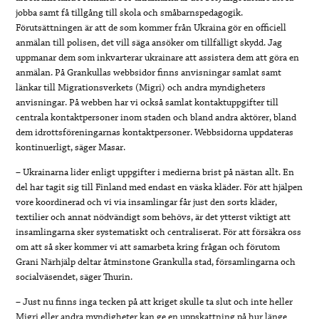
jobba samt få tillgång till skola och småbarnspedagogik.
Förutsättningen är att de som kommer från Ukraina gör en officiell
anmälan till polisen, det vill säga ansöker om tillfälligt skydd. Jag
uppmanar dem som inkvarterar ukrainare att assistera dem att göra en
anmälan. På Grankullas webbsidor finns anvisningar samlat samt
länkar till Migrationsverkets (Migri) och andra myndigheters
anvisningar. På webben har vi också samlat kontaktuppgifter till
centrala kontaktpersoner inom staden och bland andra aktörer, bland
dem idrottsföreningarnas kontaktpersoner. Webbsidorna uppdateras
kontinuerligt, säger Masar.
– Ukrainarna lider enligt uppgifter i medierna brist på nästan allt. En
del har tagit sig till Finland med endast en väska kläder. För att hjälpen
vore koordinerad och vi via insamlingar får just den sorts kläder,
textilier och annat nödvändigt som behövs, är det ytterst viktigt att
insamlingarna sker systematiskt och centraliserat. För att försäkra oss
om att så sker kommer vi att samarbeta kring frågan och förutom
Grani Närhjälp deltar åtminstone Grankulla stad, församlingarna och
socialväsendet, säger Thurin.
– Just nu finns inga tecken på att kriget skulle ta slut och inte heller
Migri eller andra myndigheter kan ge en uppskattning på hur länge