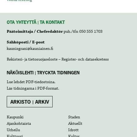
OTA YHTEYTTÄ | TA KONTAKT
Päätoimittaja / Chefredaktör
puh./tfn 050 555 1703
Sähköposti / E-post
kaunisgrani@kauniainen.fi
Rekisteri- ja tietosuojaseloste – Register- och datasekretess
NÄKÖISLEHTI | TRYCKTA TIDNINGEN
Lue lehdet
PDF-tiedostoina
.
Läs tidningarna i
PDF-format
.
ARKISTO | ARKIV
Kaupunki
Staden
Ajankohtaista
Aktuellt
Urheilu
Idrott
Kulttuuri
Kultur