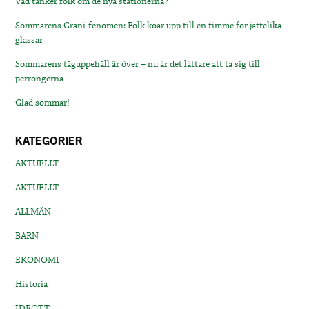
Vad tänker folk om de nya stationerna?
Sommarens Grani-fenomen: Folk köar upp till en timme för jättelika
glassar
Sommarens tåguppehåll är över – nu är det lättare att ta sig till
perrongerna
Glad sommar!
KATEGORIER
AKTUELLT
AKTUELLT
ALLMÄN
BARN
EKONOMI
Historia
IDROTT