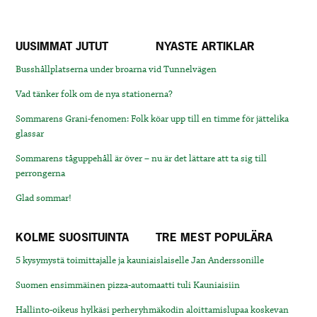
UUSIMMAT JUTUT
NYASTE ARTIKLAR
Busshållplatserna under broarna vid Tunnelvägen
Vad tänker folk om de nya stationerna?
Sommarens Grani-fenomen: Folk köar upp till en timme för jättelika
glassar
Sommarens tåguppehåll är över – nu är det lättare att ta sig till
perrongerna
Glad sommar!
KOLME SUOSITUINTA
TRE MEST POPULÄRA
5 kysymystä toimittajalle ja kauniaislaiselle Jan Anderssonille
Suomen ensimmäinen pizza-automaatti tuli Kauniaisiin
Hallinto-oikeus hylkäsi perheryhmäkodin aloittamislupaa koskevan