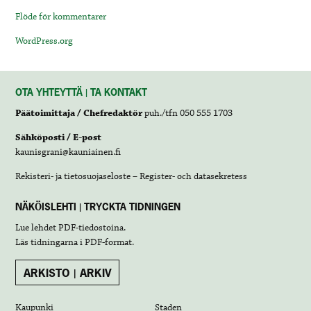
Flöde för kommentarer
WordPress.org
OTA YHTEYTTÄ | TA KONTAKT
Päätoimittaja / Chefredaktör
puh./tfn 050 555 1703
Sähköposti / E-post
kaunisgrani@kauniainen.fi
Rekisteri- ja tietosuojaseloste – Register- och datasekretess
NÄKÖISLEHTI | TRYCKTA TIDNINGEN
Lue lehdet
PDF-tiedostoina
.
Läs tidningarna i
PDF-format
.
ARKISTO | ARKIV
Kaupunki
Staden