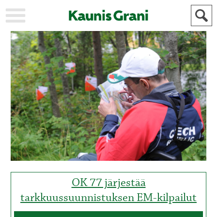
KAUPUNKI
STADEN
AJANKOHTAISTA
AKTUELLT
URHEILU
IDROTT
KULTTUURI
KULTUR
HISTORIA
HISTORIA
YLEINEN
ALLMÄN
FÖR
MAINOSTAJILLE
ANNONSÖRER
OK 77 järjestää
tarkkuussuunnistuksen EM-kilpailut