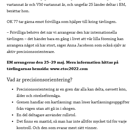
vartannat år och VM vartannat år, och ungefär 25 länder deltar i EM,
berättar hon.
OK 77 tar gärna emot frivilliga som hjälper till kring tävlingen.
– Frivilliga behövs det när vi arrangerar den här internationella
tävlingen – det händer bara en gång i livet att vår lilla förening kan
arrangera något så här stort, säger Anna Jacobson som också själv är
aktiv precisionsorienterare.
EM arrangeras den 25–29 maj. Mera information hittas på
tävlingarnas hemsida: www.etoc2022.com
Vad är precisionsorientering?
Precisionsorientering är en gren där alla kan delta, oavsett kön,
ålder och rörelseförmåga.
Grenen handlar om kartläsning: man löser kartläsningsuppgifter
från vägen utan att gå in i skogen.
En del deltagare använder rullstol.
Det finns en maxtid, så man har inte alltför mycket tid för varje
kontroll. Och den som svarar mest rätt vinner.