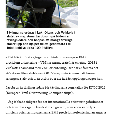
Tävlingarna ordnas i Luk, Oitans och Veikkola i
slutet av maj. Anna Jacobson (på bilden) är
tävlingsledare och hoppas att
många frivilliga
ställer upp och hjälper till att genomföra EM.
Totalt behövs cirka 100 frivilliga.
– Det här är första gången som Finland arrangerar EM i
precisionsorientering – VM har arrangerats här en gång, 2013 i
Vuokatti i samband med VM i orientering. Det här är förstås det
största en liten klubb som OK 77 någonsin kommer att kunna
arrangera själv och vi är stolta över att ha fått uppdraget, säger hon.
Jacobson är tävlingsledare för tävlingarna som kallas för ETOC 2022
(European Trail Orienteering Championships).
– Jag jobbade tidigare för det internationella orienteringsförbundet
och kom den vägen i kontakt med grenen, som är en av de fyra
officiella orienteringsgrenarna. EM i precisionsorientering arrangeras