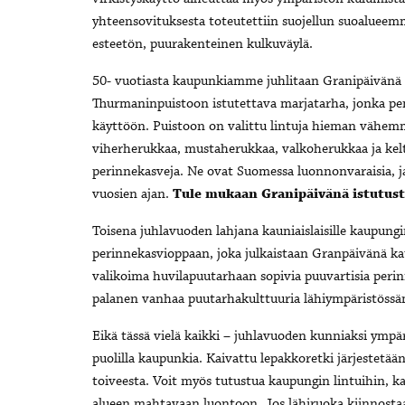
yhteensovituksesta toteutettiin suojellun suoaluee
esteetön, puurakenteinen kulkuväylä.
50- vuotiasta kaupunkiamme juhlitaan Granipäivänä 
Thurmaninpuistoon istutettava marjatarha, jonka pe
käyttöön. Puistoon on valittu lintuja hieman vähem
viherherukkaa, mustaherukkaa, valkoherukkaa ja kelt
perinnekasveja. Ne ovat Suomessa luonnonvaraisia, ja 
vuosien ajan.
Tule mukaan Granipäivänä istutusta
Toisena juhlavuoden lahjana kauniaislaisille kaupun
perinnekasvioppaan, joka julkaistaan Granpäivänä kau
valikoima huvilapuutarhaan sopivia puuvartisia perin
palanen vanhaa puutarhakulttuuria lähiympäristöss
Eikä tässä vielä kaikki – juhlavuoden kunniaksi ympä
puolilla kaupunkia. Kaivattu lepakkoretki järjestet
toiveesta. Voit myös tutustua kaupungin lintuihin, k
alueen mahtavaan luontoon. Jos lähiruoka kiinnostaa, tu