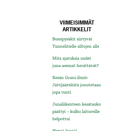
VIIMEISIMMÄT
ARTIKKELIT
Bussipysäkit siirtyvät
Tunnelitielle siltojen alle
Mitä ajatuksia uudet
juna-asemat herättävät?
Kesän Grani-ilmiö:
Jättijäätelöitä jonotetaan
jopa tunti
Junaliikenteen kesätauko
päättyi – kulku laitureille
helpottui
Hyvää kesää!