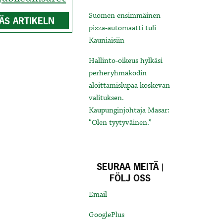
Suomen ensimmäinen
ÄS ARTIKELN
pizza-automaatti tuli
Kauniaisiin
Hallinto-oikeus hylkäsi
perheryhmäkodin
aloittamislupaa koskevan
valituksen.
Kaupunginjohtaja Masar:
“Olen tyytyväinen.”
SEURAA MEITÄ |
FÖLJ OSS
Email
GooglePlus