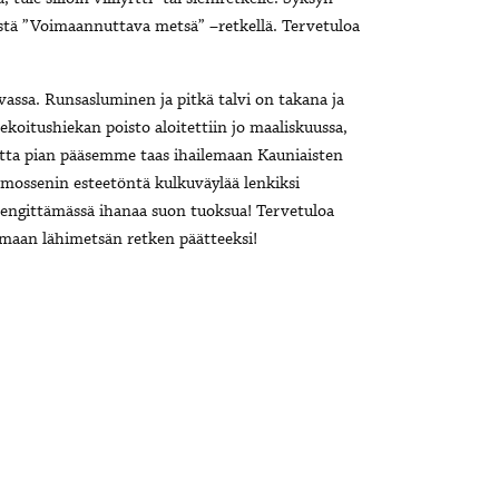
stä ”Voimaannuttava metsä” –retkellä. Tervetuloa
assa. Runsasluminen ja pitkä talvi on takana ja
oitushiekan poisto aloitettiin jo maaliskuussa,
 mutta pian pääsemme taas ihailemaan Kauniaisten
mossenin esteetöntä kulkuväylää lenkiksi
a hengittämässä ihanaa suon tuoksua! Tervetuloa
lemaan lähimetsän retken päätteeksi!