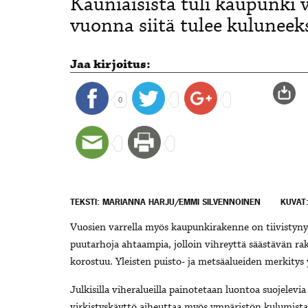
Kauniaisista tuli kaupunki 
vuonna siitä tulee kuluneek
Jaa kirjoitus:
0
TEKSTI: MARIANNA HARJU/EMMI SILVENNOINEN
KUVAT
Vuosien varrella myös kaupunkirakenne on tiivistynyt
puutarhoja ahtaampia, jolloin vihreyttä säästävän
korostuu. Yleisten puisto- ja metsäalueiden merkitys 
Julkisilla viheralueilla painotetaan luontoa suojelevia
virkistyskäyttö aiheuttaa myös ympäristön kulumista