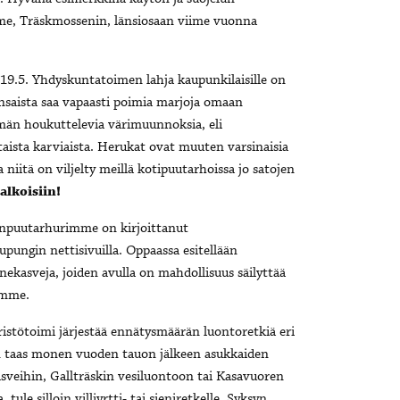
mme, Träskmossenin, länsiosaan viime vuonna
19.5. Yhdyskuntatoimen lahja kaupunkilaisille on
nsaista saa vapaasti poimia marjoja omaan
män houkuttelevia värimuunnoksia, eli
aista karviaista. Herukat ovat muuten varsinaisia
niitä on viljelty meillä kotipuutarhoissa jo satojen
lkoisiin!
ginpuutarhurimme on kirjoittanut
pungin nettisivuilla. Oppaassa esitellään
nekasveja, joiden avulla on mahdollisuus säilyttää
ämme.
ristötoimi järjestää ennätysmäärän luontoretkiä eri
ään taas monen vuoden tauon jälkeen asukkaiden
asveihin, Gallträskin vesiluontoon tai Kasavuoren
le silloin villiyrtti- tai sieniretkelle. Syksyn