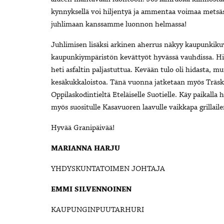
kynnyksellä voi hiljentyä ja ammentaa voimaa metsä
juhlimaan kanssamme luonnon helmassa!
Juhlimisen lisäksi arkinen aherrus näkyy kaupunkikuv
kaupunkiympäristön kevättyöt hyvässä vauhdissa. Hiek
heti asfaltin paljastuttua. Kevään tulo oli hidasta,
kesäkukkaloistoa. Tänä vuonna jatketaan myös Träsk
Oppilaskodintieltä Eteläiselle Suotielle. Käy paikall
myös suositulle Kasavuoren laavulle vaikkapa grillai
Hyvää Granipäivää!
MARIANNA HARJU
YHDYSKUNTATOIMEN JOHTAJA
EMMI SILVENNOINEN
KAUPUNGINPUUTARHURI