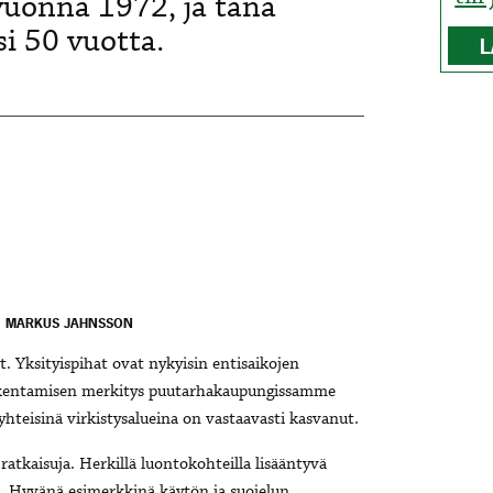
vuonna 1972, ja tänä
si 50 vuotta.
L
: MARKUS JAHNSSON
. Yksityispihat ovat nykyisin entisaikojen
 rakentamisen merkitys puutarhakaupungissamme
yhteisinä virkistysalueina on vastaavasti kasvanut.
 ratkaisuja. Herkillä luontokohteilla lisääntyvä
. Hyvänä esimerkkinä käytön ja suojelun