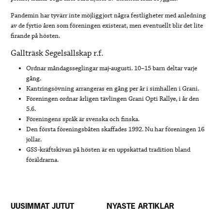
Pandemin har tyvärr inte möjliggjort några festligheter med anledning
av de fyrtio åren som föreningen existerat, men eventuellt blir det lite
firande på hösten.
Gallträsk Segelsällskap r.f.
Ordnar måndagsseglingar maj-augusti. 10–15 barn deltar varje
gång.
Kantringsövning arrangeras en gång per år i simhallen i Grani.
Föreningen ordnar årligen tävlingen Grani Opti Rallye, i år den
5.6.
Föreningens språk är svenska och finska.
Den första föreningsbåten skaffades 1992. Nu har föreningen 16
jollar.
GSS-kräftskivan på hösten är en uppskattad tradition bland
föräldrarna.
UUSIMMAT JUTUT
NYASTE ARTIKLAR