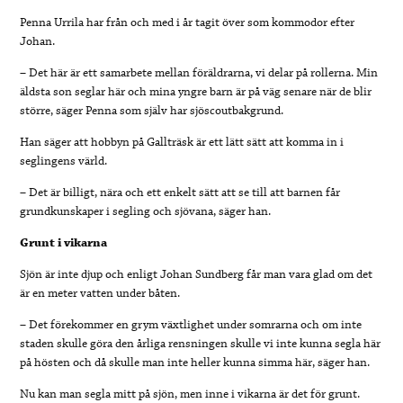
Penna Urrila har från och med i år tagit över som kommodor efter
Johan.
– Det här är ett samarbete mellan föräldrarna, vi delar på rollerna. Min
äldsta son seglar här och mina yngre barn är på väg senare när de blir
större, säger Penna som själv har sjöscoutbakgrund.
Han säger att hobbyn på Gallträsk är ett lätt sätt att komma in i
seglingens värld.
– Det är billigt, nära och ett enkelt sätt att se till att barnen får
grundkunskaper i segling och sjövana, säger han.
Grunt i vikarna
Sjön är inte djup och enligt Johan Sundberg får man vara glad om det
är en meter vatten under båten.
– Det förekommer en grym växtlighet under somrarna och om inte
staden skulle göra den årliga rensningen skulle vi inte kunna segla här
på hösten och då skulle man inte heller kunna simma här, säger han.
Nu kan man segla mitt på sjön, men inne i vikarna är det för grunt.