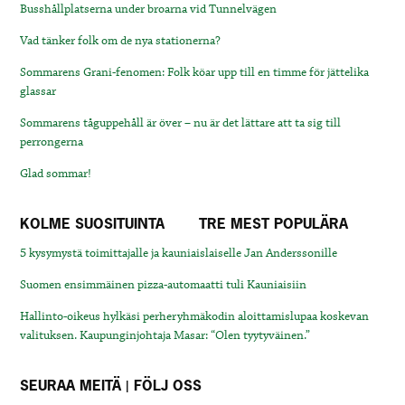
Busshållplatserna under broarna vid Tunnelvägen
Vad tänker folk om de nya stationerna?
Sommarens Grani-fenomen: Folk köar upp till en timme för jättelika
glassar
Sommarens tåguppehåll är över – nu är det lättare att ta sig till
perrongerna
Glad sommar!
KOLME SUOSITUINTA
TRE MEST POPULÄRA
5 kysymystä toimittajalle ja kauniaislaiselle Jan Anderssonille
Suomen ensimmäinen pizza-automaatti tuli Kauniaisiin
Hallinto-oikeus hylkäsi perheryhmäkodin aloittamislupaa koskevan
valituksen. Kaupunginjohtaja Masar: “Olen tyytyväinen.”
SEURAA MEITÄ | FÖLJ OSS