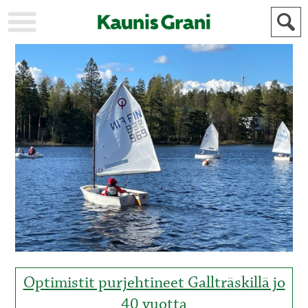
KAUPUNKI
STADEN
AJANKOHTAISTA
AKTUELLT
URHEILU
IDROTT
KULTTUURI
KULTUR
HISTORIA
HISTORIA
YLEINEN
ALLMÄN
FÖR
MAINOSTAJILLE
ANNONSÖRER
Optimistit purjehtineet Gallträskillä jo
40 vuotta