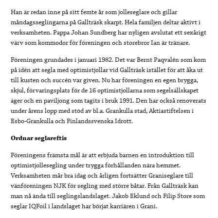
Han är redan inne på sitt femte år som jolleseglare och gillar
måndagsseglingarna på Gallträsk skarpt. Hela familjen deltar aktivt i
verksamheten. Pappa Johan Sundberg har nyligen avslutat ett sexårigt
värv som kommodor för föreningen och storebror Ian är tränare.
Föreningen grundades i januari 1982. Det var Bernt Paqvalén som kom
på idén att segla med optimistjollar vid Gallträsk istället för att åka ut
till kusten och succén var given. Nu har föreningen en egen brygga,
skjul, förvaringsplats för de 16 optimistjollarna som segelsällskapet
äger och en paviljong som tagits i bruk 1991. Den har också renoverats
under årens lopp med stöd av bl.a. Grankulla stad, Aktiastiftelsen i
Esbo-Grankulla och Finlandssvenska Idrott.
Ordnar seglareftis
Föreningens främsta mål är att erbjuda barnen en introduktion till
optimistjollesegling under trygga förhållanden nära hemmet.
Verksamheten mår bra idag och årligen fortsätter Graniseglare till
vänföreningen NJK för segling med större båtar. Från Gallträsk kan
man nå ända till seglingslandslaget. Jakob Eklund och Filip Store som
seglar IQFoil i landslaget har börjat karriären i Grani.