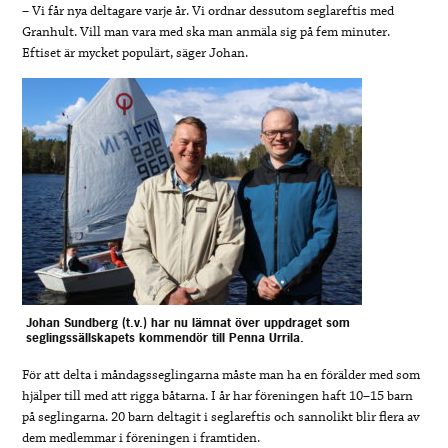
– Vi får nya deltagare varje år. Vi ordnar dessutom seglareftis med
Granhult. Vill man vara med ska man anmäla sig på fem minuter.
Eftiset är mycket populärt, säger Johan.
Johan Sundberg (t.v.) har nu lämnat över uppdraget som
seglingssällskapets kommendör till Penna Urrila.
För att delta i måndagsseglingarna måste man ha en förälder med som
hjälper till med att rigga båtarna. I år har föreningen haft 10–15 barn
på seglingarna. 20 barn deltagit i seglareftis och sannolikt blir flera av
dem medlemmar i föreningen i framtiden.