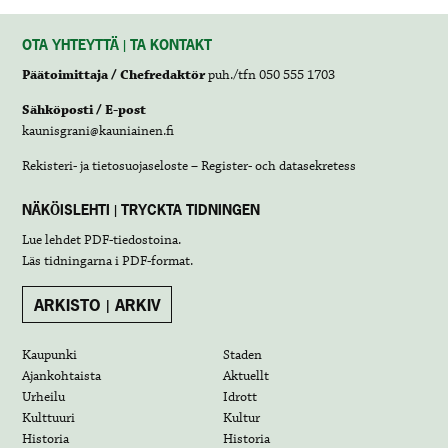
OTA YHTEYTTÄ | TA KONTAKT
Päätoimittaja / Chefredaktör
puh./tfn 050 555 1703
Sähköposti / E-post
kaunisgrani@kauniainen.fi
Rekisteri- ja tietosuojaseloste – Register- och datasekretess
NÄKÖISLEHTI | TRYCKTA TIDNINGEN
Lue lehdet
PDF-tiedostoina
.
Läs tidningarna i
PDF-format
.
ARKISTO | ARKIV
Kaupunki
Staden
Ajankohtaista
Aktuellt
Urheilu
Idrott
Kulttuuri
Kultur
Historia
Historia