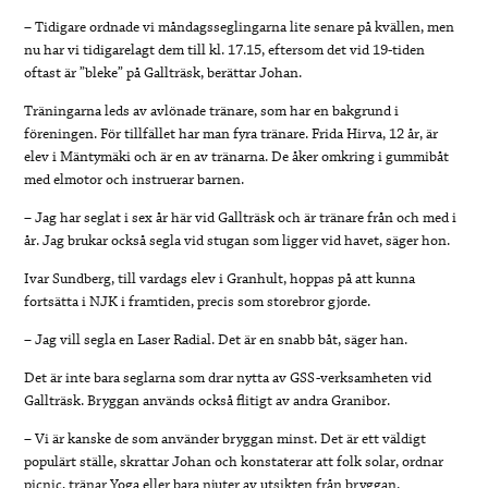
– Tidigare ordnade vi måndagsseglingarna lite senare på kvällen, men
nu har vi tidigarelagt dem till kl. 17.15, eftersom det vid 19-tiden
oftast är ”bleke” på Gallträsk, berättar Johan.
Träningarna leds av avlönade tränare, som har en bakgrund i
föreningen. För tillfället har man fyra tränare. Frida Hirva, 12 år, är
elev i Mäntymäki och är en av tränarna. De åker omkring i gummibåt
med elmotor och instruerar barnen.
– Jag har seglat i sex år här vid Gallträsk och är tränare från och med i
år. Jag brukar också segla vid stugan som ligger vid havet, säger hon.
Ivar Sundberg, till vardags elev i Granhult, hoppas på att kunna
fortsätta i NJK i framtiden, precis som storebror gjorde.
– Jag vill segla en Laser Radial. Det är en snabb båt, säger han.
Det är inte bara seglarna som drar nytta av GSS-verksamheten vid
Gallträsk. Bryggan används också flitigt av andra Granibor.
– Vi är kanske de som använder bryggan minst. Det är ett väldigt
populärt ställe, skrattar Johan och konstaterar att folk solar, ordnar
picnic, tränar Yoga eller bara njuter av utsikten från bryggan.