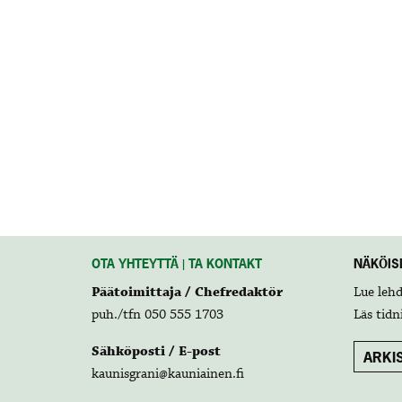
OTA YHTEYTTÄ | TA KONTAKT
NÄKÖISL
Päätoimittaja / Chefredaktör
Lue leh
puh./tfn 050 555 1703
Läs tidn
Sähköposti / E-post
ARKIS
kaunisgrani@kauniainen.fi