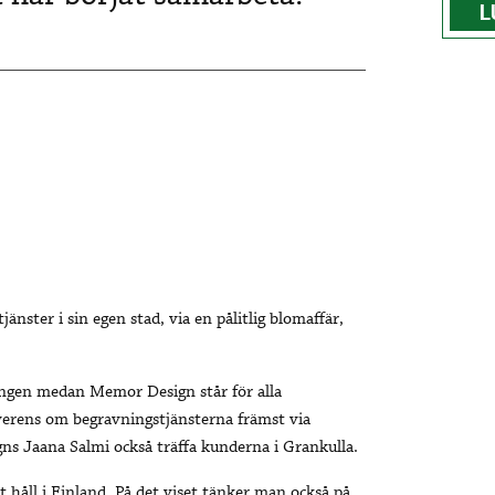
L
änster i sin egen stad, via en pålitlig blomaffär,
ingen medan Memor Design står för alla
rens om begravningstjänsterna främst via
 Jaana Salmi också träffa kunderna i Grankulla.
håll i Finland. På det viset tänker man också på