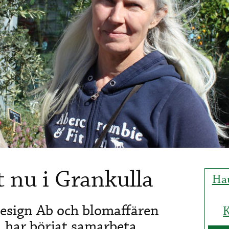
 nu i Grankulla
Hau
sign Ab och blomaffären
K
 har börjat samarbeta.