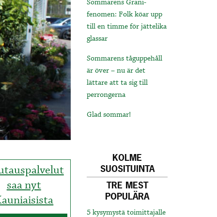
Sommarens Grani-
fenomen: Folk köar upp
till en timme för jättelika
glassar
Sommarens tåguppehåll
är över – nu är det
lättare att ta sig till
perrongerna
Glad sommar!
KOLME
tauspalvelut
SUOSITUINTA
saa nyt
TRE MEST
POPULÄRA
auniaisista
5 kysymystä toimittajalle