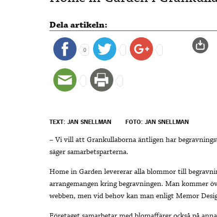
Dela artikeln:
0
TEXT: JAN SNELLMAN
FOTO: JAN SNELLMAN
– Vi vill att Grankullaborna äntligen har begravningstj
säger samarbetsparterna.
Home in Garden levererar alla blommor till begravn
arrangemangen kring begravningen. Man kommer öve
webben, men vid behov kan man enligt Memor Designs
Företaget samarbetar med blomaffärer också på annat 