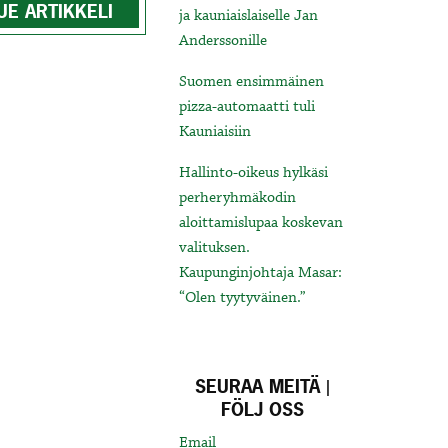
UE ARTIKKELI
ja kauniaislaiselle Jan
Anderssonille
Suomen ensimmäinen
pizza-automaatti tuli
Kauniaisiin
Hallinto-oikeus hylkäsi
perheryhmäkodin
aloittamislupaa koskevan
valituksen.
Kaupunginjohtaja Masar:
“Olen tyytyväinen.”
SEURAA MEITÄ |
FÖLJ OSS
Email