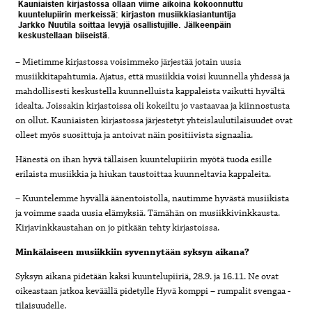
Kauniaisten kirjastossa ollaan viime aikoina kokoonnuttu
kuuntelupiirin merkeissä: kirjaston musiikkiasiantuntija
Jarkko Nuutila soittaa levyjä osallistujille. Jälkeenpäin
keskustellaan biiseistä.
– Mietimme kirjastossa voisimmeko järjestää jotain uusia
musiikkitapahtumia. Ajatus, että musiikkia voisi kuunnella yhdessä ja
mahdollisesti keskustella kuunnelluista kappaleista vaikutti hyvältä
idealta. Joissakin kirjastoissa oli kokeiltu jo vastaavaa ja kiinnostusta
on ollut. Kauniaisten kirjastossa järjestetyt yhteislaulutilaisuudet ovat
olleet myös suosittuja ja antoivat näin positiivista signaalia.
Hänestä on ihan hyvä tällaisen kuuntelupiirin myötä tuoda esille
erilaista musiikkia ja hiukan taustoittaa kuunneltavia kappaleita.
– Kuuntelemme hyvällä äänentoistolla, nautimme hyvästä musiikista
ja voimme saada uusia elämyksiä. Tämähän on musiikkivinkkausta.
Kirjavinkkaustahan on jo pitkään tehty kirjastoissa.
Minkälaiseen musiikkiin syvennytään syksyn aikana?
Syksyn aikana pidetään kaksi kuuntelupiiriä, 28.9. ja 16.11. Ne ovat
oikeastaan jatkoa keväällä pidetylle Hyvä komppi – rumpalit svengaa -
tilaisuudelle.