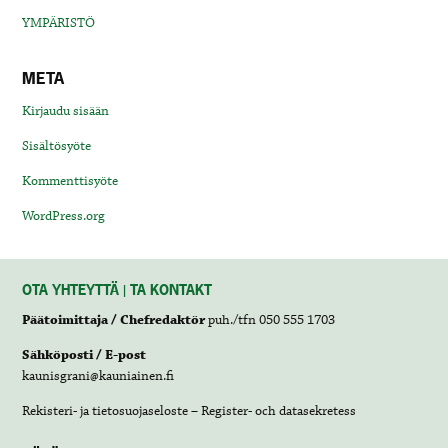
YMPÄRISTÖ
META
Kirjaudu sisään
Sisältösyöte
Kommenttisyöte
WordPress.org
OTA YHTEYTTÄ | TA KONTAKT
Päätoimittaja / Chefredaktör
puh./tfn 050 555 1703
Sähköposti / E-post
kaunisgrani@kauniainen.fi
Rekisteri- ja tietosuojaseloste – Register- och datasekretess