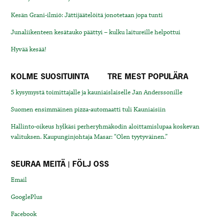
Kesän Grani-ilmiö: Jättijäätelöitä jonotetaan jopa tunti
Junaliikenteen kesätauko päättyi – kulku laitureille helpottui
Hyvää kesää!
KOLME SUOSITUINTA
TRE MEST POPULÄRA
5 kysymystä toimittajalle ja kauniaislaiselle Jan Anderssonille
Suomen ensimmäinen pizza-automaatti tuli Kauniaisiin
Hallinto-oikeus hylkäsi perheryhmäkodin aloittamislupaa koskevan
valituksen. Kaupunginjohtaja Masar: “Olen tyytyväinen.”
SEURAA MEITÄ | FÖLJ OSS
Email
GooglePlus
Facebook