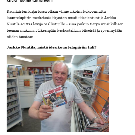
KUVAT: MARIA GRUNDVALL
Kauniaisten kirjastossa ollaan viime aikoina kokoonnuttu
kuuntelupiirin merkeissä: kirjaston musiikkiasiantuntija Jarkko
Nuutila soittaa levyjä osallistujille – aina jonkun tietyn musiikillisen
teeman mukaan. Jälkeenpäin keskustellaan biiseistä ja syvennytään
niiden taustaan.
Jarkko Nuutila, mistä idea kuuntelupiiriin tuli?