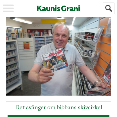
KAUPUNKI
STADEN
AJANKOHTAISTA
AKTUELLT
URHEILU
IDROTT
KULTTUURI
KULTUR
HISTORIA
HISTORIA
YLEINEN
ALLMÄN
FÖR
MAINOSTAJILLE
ANNONSÖRER
Det svänger om bibbans skivcirkel