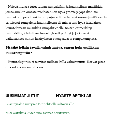
– Näissä illoissa tutustutaan rumpaleihin ja kuunnellaan musiikkia,
joissa ainakin omasta mielestäni on hyvä groove ja jopa ikonisia
rumpukomppeja. Itsekin rumpujen soittoa harrastaneena ja sitä kautta
erityisesti rumpaleita kuunnelleena oli mielestäni hyvä idea lähteä
kuuntelemaan musiikkia rumpalit edellä. Soitan esimerkkejä
rumpaleilta, joista itse olen erityisesti pitänyt ja jotka ovat
vaikuttaneet minun käsitykseen svengaavasta rumpukompista.
Pitääkö jollain tavalla valmistautua, ennen kuin osallistuu
kuuntelupiiriin?
– Kuuntelupiiriin ei tarvitse millään lailla valmistautua. Korvat pitää
olla auki ja keskustella saa.
UUSIMMAT JUTUT
NYASTE ARTIKLAR
Bussipysäkit siirtyvät Tunnelitielle siltojen alle
Mitä ajatuksia uudet juna-asemat herättävät?