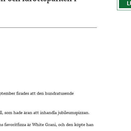
L
eptember firades att den hundratusende
ell, som hade äran att inhandla jubileumspizzan.
ans favoritfizza är White Grani, och den köpte han