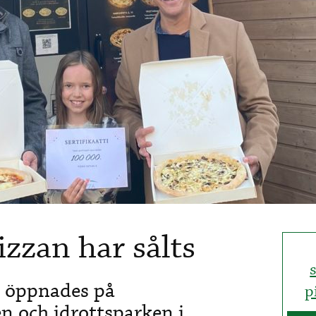
zzan har sålts
n öppnades på
p
n och idrottsparken i