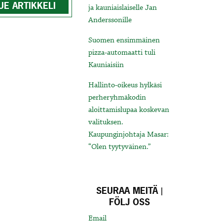
UE ARTIKKELI
ja kauniaislaiselle Jan
Anderssonille
Suomen ensimmäinen
pizza-automaatti tuli
Kauniaisiin
Hallinto-oikeus hylkäsi
perheryhmäkodin
aloittamislupaa koskevan
valituksen.
Kaupunginjohtaja Masar:
“Olen tyytyväinen.”
SEURAA MEITÄ |
FÖLJ OSS
Email