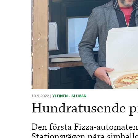
19.9.2022
|
YLEINEN - ALLMÄN
Hundratusende pi
Den första Fizza-automate
Stationsvägen nära simhalle