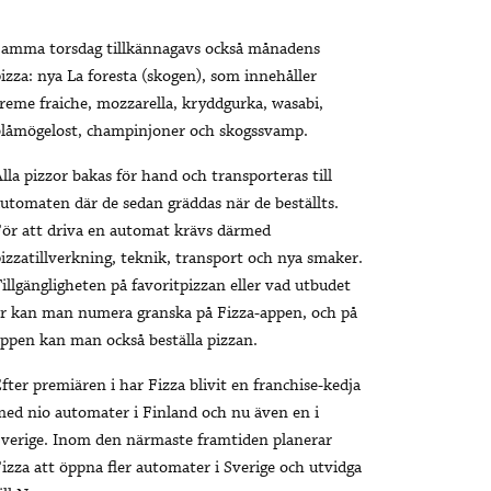
Samma torsdag tillkännagavs också månadens
izza: nya La foresta (skogen), som innehåller
reme fraiche, mozzarella, kryddgurka, wasabi,
blåmögelost, champinjoner och skogssvamp.
lla pizzor bakas för hand och transporteras till
utomaten där de sedan gräddas när de beställts.
ör att driva en automat krävs därmed
izzatillverkning, teknik, transport och nya smaker.
illgängligheten på favoritpizzan eller vad utbudet
r kan man numera granska på Fizza-appen, och på
ppen kan man också beställa pizzan.
fter premiären i har Fizza blivit en franchise-kedja
ed nio automater i Finland och nu även en i
verige. Inom den närmaste framtiden planerar
izza att öppna fler automater i Sverige och utvidga