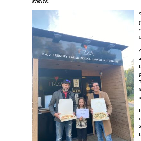
även nu.
p
c
A
a
F
p
T
ä
a
E
m
S
F