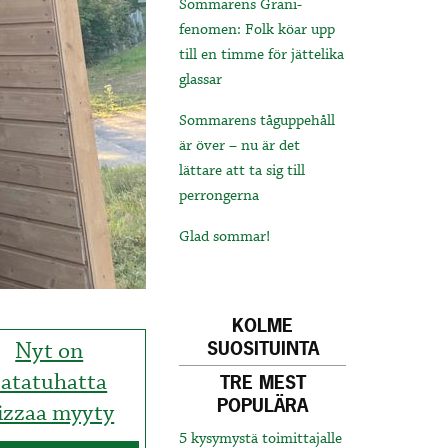
Sommarens Grani-
fenomen: Folk köar upp
till en timme för jättelika
glassar
Sommarens tåguppehåll
är över – nu är det
lättare att ta sig till
perrongerna
Glad sommar!
KOLME
Nyt on
SUOSITUINTA
satatuhatta
TRE MEST
POPULÄRA
izzaa myyty
5 kysymystä toimittajalle