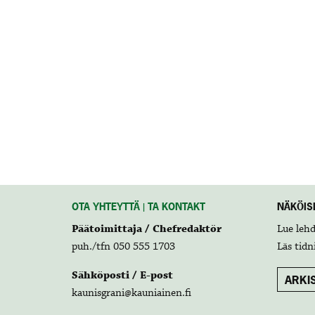
OTA YHTEYTTÄ | TA KONTAKT
NÄKÖISL
Päätoimittaja / Chefredaktör
Lue leh
puh./tfn 050 555 1703
Läs tidn
Sähköposti / E-post
ARKIS
kaunisgrani@kauniainen.fi