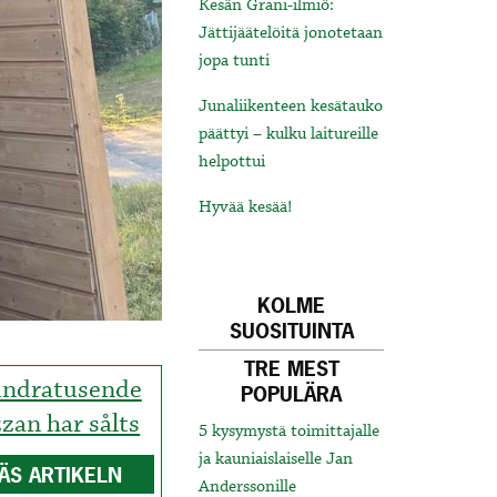
Kesän Grani-ilmiö:
Jättijäätelöitä jonotetaan
jopa tunti
Junaliikenteen kesätauko
päättyi – kulku laitureille
helpottui
Hyvää kesää!
KOLME
SUOSITUINTA
TRE MEST
ndratusende
POPULÄRA
zzan har sålts
5 kysymystä toimittajalle
ja kauniaislaiselle Jan
ÄS ARTIKELN
Anderssonille