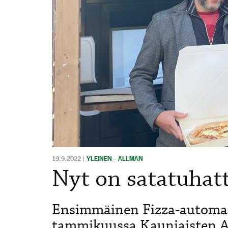
19.9.2022
|
YLEINEN - ALLMÄN
Nyt on satatuhat
Ensimmäinen Fizza-automaat
tammikuussa Kauniaisten As