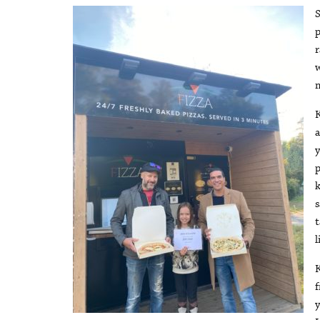
S
p
w
m
K
a
y
p
k
s
t
l
K
f
y