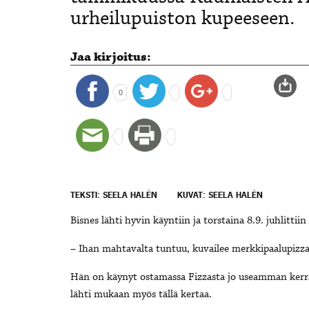
urheilupuiston kupeeseen.
Jaa kirjoitus:
0
TEKSTI: SEELA HALÉN
KUVAT: SEELA HALÉN
Bisnes lähti hyvin käyntiin ja torstaina 8.9. juhlitti
– Ihan mahtavalta tuntuu, kuvailee merkkipaalupizzan
Hän on käynyt ostamassa Fizzasta jo useamman kerra
lähti mukaan myös tällä kertaa.