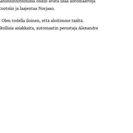
ähisuunnitelmissa onkin avata lisää automaatteja
uotsiin ja laajentaa Norjaan.
 Olen todella iloinen, että aloitimme täältä.
skollisia asiakkaita, automaatin perustaja Alexandre