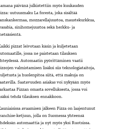
amana päivänä julkistettiin myös kuukauden
izza: uutuusmaku La foresta, joka sisältää
ranskankermaa, mozzarellajuustoa, maustekurkkua,
asabia, sinihomejuustoa sekä herkku- ja
etsäsientä.
aikki pizzat leivotaan käsin ja kuljetetaan
utomaatille, jossa ne paistetaan tilauksen
hteydessä. Automaatin pyörittäminen vaatii
izzojen valmistamisen lisäksi siis teknologiataitoja,
uljetusta ja huolenpitoa siitä, että makuja on
aatavilla. Saatavuuden asiakas voi nykyään myös
arkastaa Fizzan omasta sovelluksesta, jossa voi
isäksi tehdä tilauksen ennakkoon.
auniaisissa avaamisen jälkeen Fizza on laajentunut
ranchise-ketjuun, jolla on Suomessa yhteensä
hdeksän automaattia ja nyt myös yksi Ruotsissa.