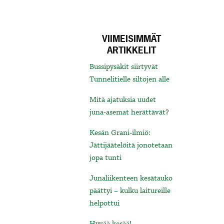
VIIMEISIMMÄT
ARTIKKELIT
Bussipysäkit siirtyvät
Tunnelitielle siltojen alle
Mitä ajatuksia uudet
juna-asemat herättävät?
Kesän Grani-ilmiö:
Jättijäätelöitä jonotetaan
jopa tunti
Junaliikenteen kesätauko
päättyi – kulku laitureille
helpottui
Hyvää kesää!