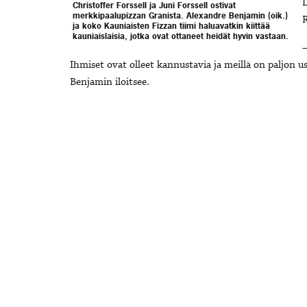
L
Christoffer Forssell ja Juni Forssell ostivat
merkkipaalupizzan Granista. Alexandre Benjamin (oik.)
R
ja koko Kauniaisten Fizzan tiimi haluavatkin kiittää
kauniaislaisia, jotka ovat ottaneet heidät hyvin vastaan.
–
Ihmiset ovat olleet kannustavia ja meillä on paljon u
Benjamin iloitsee.