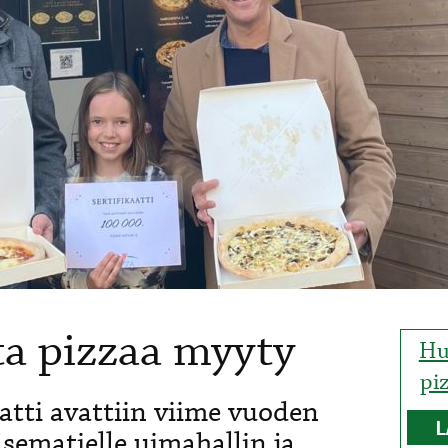
ta pizzaa myyty
Hu
pi
ti avattiin viime vuoden
L
ematielle uimahallin ja