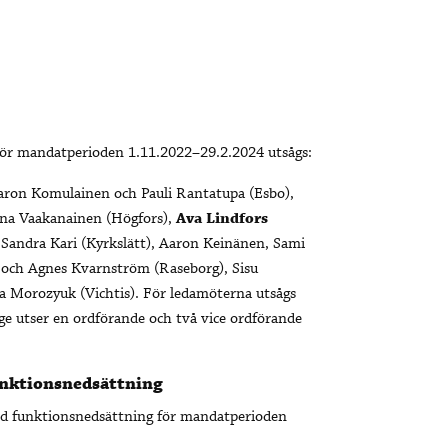
för mandatperioden 1.11.2022–29.2.2024 utsågs:
aron Komulainen och Pauli Rantatupa (Esbo),
ona Vaakanainen (Högfors),
Ava Lindfors
Sandra Kari (Kyrkslätt), Aaron Keinänen, Sami
z och Agnes Kvarnström (Raseborg), Sisu
a Morozyuk (Vichtis). För ledamöterna utsågs
e utser en ordförande och två vice ordförande
unktionsnedsättning
med funktionsnedsättning för mandatperioden