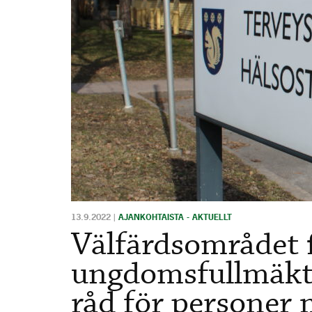
13.9.2022
|
AJANKOHTAISTA - AKTUELLT
Välfärdsområdet 
ungdomsfullmäkti
råd för personer