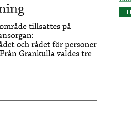
ning
L
område tillsattes på
ansorgan:
det och rådet för personer
Från Grankulla valdes tre