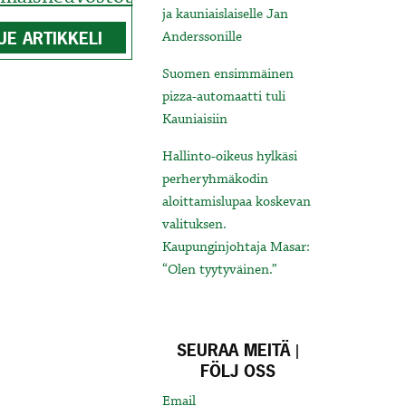
ja kauniaislaiselle Jan
UE ARTIKKELI
Anderssonille
Suomen ensimmäinen
pizza-automaatti tuli
Kauniaisiin
Hallinto-oikeus hylkäsi
perheryhmäkodin
aloittamislupaa koskevan
valituksen.
Kaupunginjohtaja Masar:
“Olen tyytyväinen.”
SEURAA MEITÄ |
FÖLJ OSS
Email