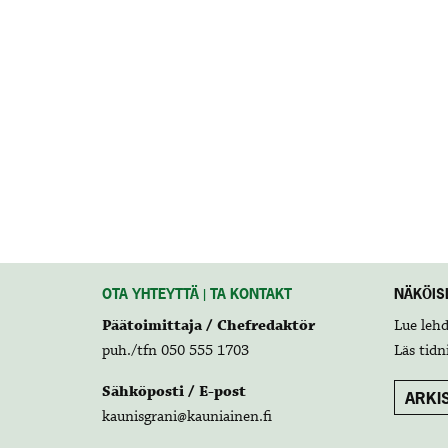
OTA YHTEYTTÄ | TA KONTAKT
NÄKÖISL
Päätoimittaja / Chefredaktör
Lue leh
puh./tfn 050 555 1703
Läs tidn
Sähköposti / E-post
ARKIS
kaunisgrani@kauniainen.fi