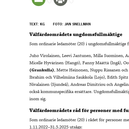
TEXT: KG
FOTO: JAN SNELLMAN
Välfärdsområdets ungdomsfullmäktige
Som ordinarie ledamöter (20) i ungdomsfullmäktige 
Juho Virolainen, Leevi Jantunen, Milla Suominen, A
Micelle Hyvärinen (Hangö), Fanny Määttä (Ingå), O
(Grankulla)
, Mette Heinonen, Nuppu Rissanen och 
Ibrahim och Vilhelmiina Saukkola (Lojo), Edith Spit
Nivalainen (Sjundeå), Andreas Dimitriou och Angelin
också kommunspecifika ersättare. Ungdomsfullmäktig
inom sig.
Välfärdsområdets råd för personer med f
Som ordinarie ledamöter (20) i rådet för personer 
1.11.2022–31.5.2025 utsågs: