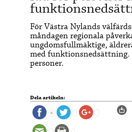
funktionsnedsätt
För Västra Nylands välfärds
måndagen regionala påverk
ungdomsfullmäktige, äldrerå
med funktionsnedsättning. 
personer.
Dela artikeln:
0