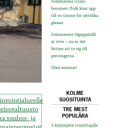
Sommarens Grani-
fenomen: Folk köar upp
till en timme för jättelika
glassar
Sommarens tåguppehåll
är över – nu är det
lättare att ta sig till
perrongerna
Glad sommar!
KOLME
nvointialueelle
SUOSITUINTA
risovaltuusto
TRE MEST
POPULÄRA
kä vanhus- ja
maisneuvostot
5 kysymystä toimittajalle