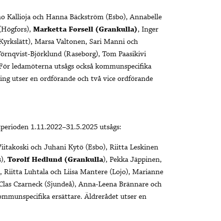
mo Kallioja och Hanna Bäckström (Esbo), Annabelle
 (Högfors),
Marketta Forsell (Grankulla)
, Inger
Kyrkslätt), Marsa Valtonen, Sari Manni och
 Törnqvist-Björklund (Raseborg), Tom Paasikivi
. För ledamöterna utsågs också kommunspecifika
ing utser en ordförande och två vice ordförande
tperioden 1.11.2022–31.5.2025 utsågs:
iitakoski och Juhani Kytö (Esbo), Riitta Leskinen
s),
Torolf Hedlund (Grankulla
), Pekka Jäppinen,
, Riitta Luhtala och Liisa Mantere (Lojo), Marianne
Clas Czarneck (Sjundeå), Anna-Leena Brännare och
kommunspecifika ersättare. Äldrerådet utser en