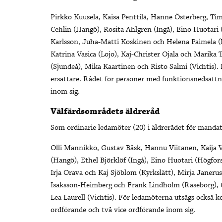
Pirkko Kuusela, Kaisa Penttilä, Hanne Österberg, Ti
Cehlin (Hangö), Rosita Ahlgren (Ingå), Eino Huotari
Karlsson, Juha-Matti Koskinen och Helena Paimela (
Katrina Vasica (Lojo), Kaj-Christer Ojala och Marika
(Sjundeå), Mika Kaartinen och Risto Salmi (Vichtis)
ersättare. Rådet för personer med funktionsnedsättn
inom sig.
Välfärdsområdets äldreråd
Som ordinarie ledamöter (20) i äldrerådet för manda
Olli Männikkö, Gustav Båsk, Hannu Viitanen, Kaija V
(Hangö), Ethel Björklöf (Ingå), Eino Huotari (Högfor
Irja Orava och Kaj Sjöblom (Kyrkslätt), Mirja Janerus
Isaksson-Heimberg och Frank Lindholm (Raseborg), 
Lea Laurell (Vichtis). För ledamöterna utsågs också 
ordförande och två vice ordförande inom sig.