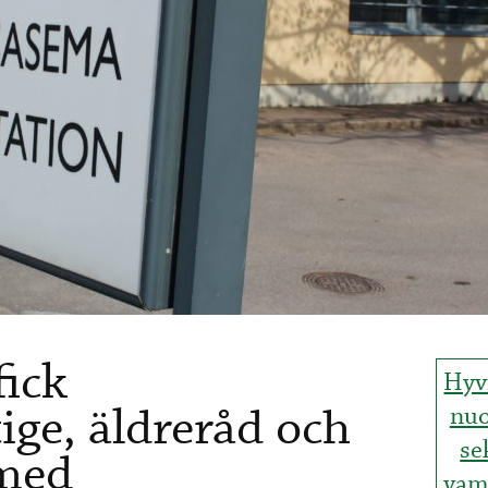
fick
Hyvi
ge, äldreråd och
nuo
se
 med
vam