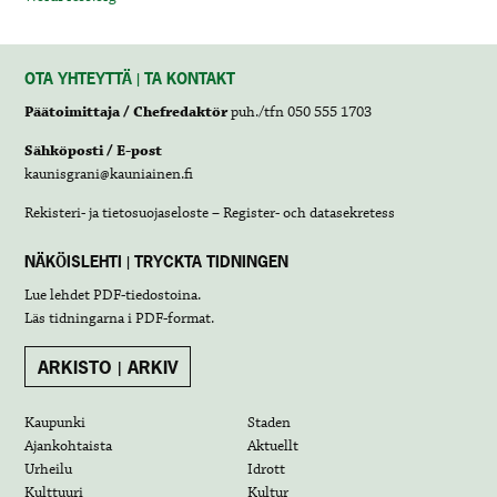
OTA YHTEYTTÄ | TA KONTAKT
Päätoimittaja / Chefredaktör
puh./tfn 050 555 1703
Sähköposti / E-post
kaunisgrani@kauniainen.fi
Rekisteri- ja tietosuojaseloste – Register- och datasekretess
NÄKÖISLEHTI | TRYCKTA TIDNINGEN
Lue lehdet
PDF-tiedostoina
.
Läs tidningarna i
PDF-format
.
ARKISTO | ARKIV
Kaupunki
Staden
Ajankohtaista
Aktuellt
Urheilu
Idrott
Kulttuuri
Kultur