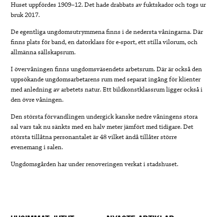
Huset uppfördes 1909–12. Det hade drabbats av fuktskador och togs ur
bruk 2017.
De egentliga ungdomsutrymmena finns i de nedersta våningarna. Där
finns plats för band, en datorklass för e-sport, ett stilla vilorum, och
allmänna sällskapsrum.
I övervåningen finns ungdomsväsendets arbetsrum. Där är också den
uppsökande ungdomsarbetarens rum med separat ingång för klienter
med anledning av arbetets natur. Ett bildkonstklassrum ligger också i
den övre våningen.
Den största förvandlingen undergick kanske nedre våningens stora
sal vars tak nu sänkts med en halv meter jämfört med tidigare. Det
största tillåtna personantalet är 48 vilket ändå tillåter större
evenemang i salen.
Ungdomsgården har under renoveringen verkat i stadshuset.