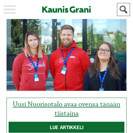
KAUPUNKI
STADEN
AJANKOHTAISTA
AKTUELLT
URHEILU
IDROTT
KULTTUURI
KULTUR
HISTORIA
HISTORIA
YLEINEN
ALLMÄN
FÖR
MAINOSTAJILLE
ANNONSÖRER
Uusi Nuorisotalo avaa ovensa tänään
tiistaina
LUE ARTIKKELI