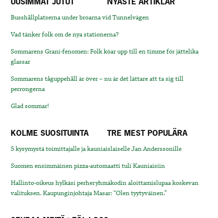
UUSIMMAT JUTUT
NYASTE ARTIKLAR
Busshållplatserna under broarna vid Tunnelvägen
Vad tänker folk om de nya stationerna?
Sommarens Grani-fenomen: Folk köar upp till en timme för jättelika
glassar
Sommarens tåguppehåll är över – nu är det lättare att ta sig till
perrongerna
Glad sommar!
KOLME SUOSITUINTA
TRE MEST POPULÄRA
5 kysymystä toimittajalle ja kauniaislaiselle Jan Anderssonille
Suomen ensimmäinen pizza-automaatti tuli Kauniaisiin
Hallinto-oikeus hylkäsi perheryhmäkodin aloittamislupaa koskevan
valituksen. Kaupunginjohtaja Masar: “Olen tyytyväinen.”