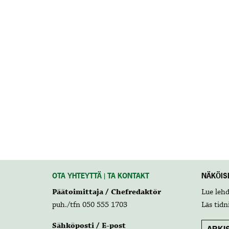
OTA YHTEYTTÄ | TA KONTAKT
NÄKÖISL
Päätoimittaja / Chefredaktör
Lue leh
puh./tfn 050 555 1703
Läs tidn
Sähköposti / E-post
ARKIS