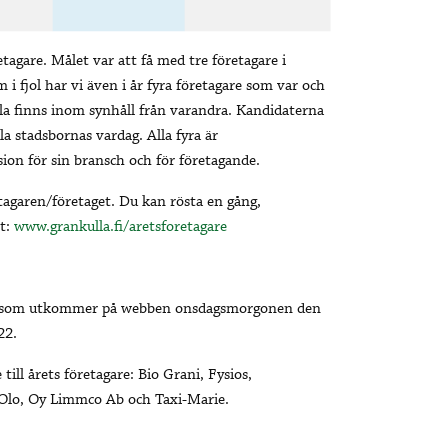
tagare. Målet var att få med tre företagare i
 i fjol har vi även i år fyra företagare som var och
lla finns inom synhåll från varandra. Kandidaterna
la stadsbornas vardag. Alla fyra är
sion för sin bransch och för företagande.
etagaren/företaget. Du kan rösta en gång,
jt:
www.grankulla.fi/aretsforetagare
14, som utkommer på webben onsdagsmorgonen den
22.
ill årets företagare: Bio Grani, Fysios,
 Olo, Oy Limmco Ab och Taxi-Marie.