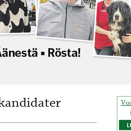
-kandidater
Vuo
L