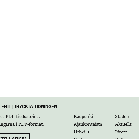
EHTI | TRYCKTA TIDNINGEN
det
PDF-tiedostoina
.
Kaupunki
Staden
ingarna i
PDF-format
.
Ajankohtaista
Aktuellt
Urheilu
Idrott
TO | ARKIV