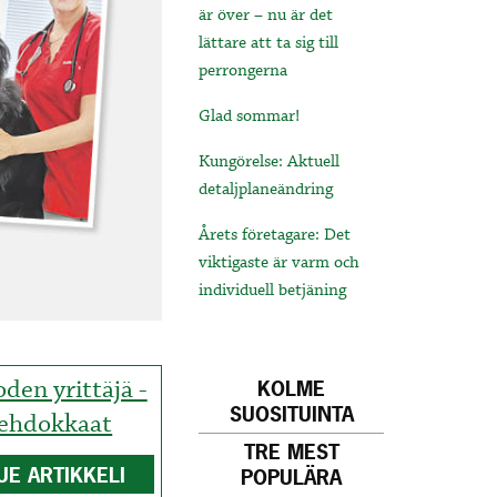
är över – nu är det
lättare att ta sig till
perrongerna
Glad sommar!
Kungörelse: Aktuell
detaljplaneändring
Årets företagare: Det
viktigaste är varm och
individuell betjäning
den yrittäjä -
KOLME
SUOSITUINTA
ehdokkaat
TRE MEST
UE ARTIKKELI
POPULÄRA