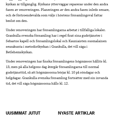
kyrkan är tillgänglig. Kyrkans ytterväggar repareras under den andra
fasen av renoveringen. Planeringen av den andra fasen inleds senare,
och de förtroendevalda som väljs i höstens församlingsval fattar
beslut om den.
Under renoveringen har församlingarna arbetat i tillfälliga lokaler.
Grankulla svenska församling har i regel firat sina gudstjänster i
Sebastos kapell och församlingslokal och Kauniaisten suomalainen
seurakunta i metodistkyrkan i Grankulla, det vill säga i
Betlehemskyrkan.
Under renoveringen har finska församlingens högmässor hållits kl.
13, men på alla helgons dag återgår församlingarna till normal
gudstjänsttid, så att högmässorna börjar kl. 10 på söndagar och
helgdagar. Grankulla svenska församling fortsätter med sin invanda
tid, det vill säga högmässorna hålls kl. 12.
UUSIMMAT JUTUT
NYASTE ARTIKLAR