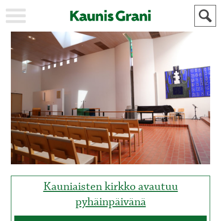
KAUPUNKI
STADEN
AJANKOHTAISTA
AKTUELLT
URHEILU
IDROTT
KULTTUURI
KULTUR
HISTORIA
HISTORIA
YLEINEN
ALLMÄN
FÖR
MAINOSTAJILLE
ANNONSÖRER
Kauniaisten kirkko avautuu
pyhäinpäivänä