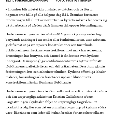
TEXT: FÖRSAMLINGARNA/KG
FOTO: PIRITTA TIMONEN
– Inomhus blir arbetet klart i slutet av oktober och de första
högmässorna hålls på alla helgons dag 5.11. Utomhus fortsätter
renoveringen till slutet av november, så kyrkobesökarna får bereda sig
på att arbetena på gården pågår ännu en tid, uppger församlingarna.
Under renoveringen av den nästan 40 år gamla kyrkan gjordes inga
betydande ändringar i utseendet eller funktionaliteten, utan arbetena
gick främst ut på att reparera konstruktioner och husteknik.
Fuktisoleringen i kyrkans konstruktioner mot mark har reparerats,
dräneringen har förnyats, och därmed iståndsattes även kyrkans
innergård. De ursprungliga ventilationsenheterna byttes ut för att
förbättra energieffektiviteten och driftsäkerheten. Dessutom gjordes
förbättringar i hus och säkerhetstekniken. Kyrkans offentliga lokaler
målades, församlingssalen fräschades upp och klubbhusets
konstruktionsmässiga lösningar förbättrades.
Under renoveringen värnades Grankulla kyrkas kulturhistoriska värde
och den ursprungliga arkitekten Kristian Gullichsens arbete.
Färgsättningen i kyrksalen följer de ursprungliga färgvalen. Ett
likadant fasadgaller som det ursprungliga byggs upp på kyrkans södra
vägg. Båggången som leder till kyrkan breddas för att säkerställa att