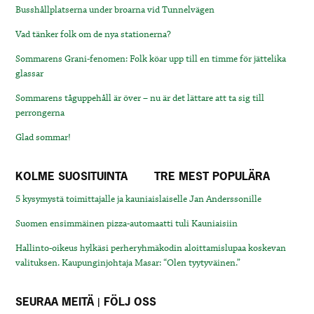
Busshållplatserna under broarna vid Tunnelvägen
Vad tänker folk om de nya stationerna?
Sommarens Grani-fenomen: Folk köar upp till en timme för jättelika
glassar
Sommarens tåguppehåll är över – nu är det lättare att ta sig till
perrongerna
Glad sommar!
KOLME SUOSITUINTA
TRE MEST POPULÄRA
5 kysymystä toimittajalle ja kauniaislaiselle Jan Anderssonille
Suomen ensimmäinen pizza-automaatti tuli Kauniaisiin
Hallinto-oikeus hylkäsi perheryhmäkodin aloittamislupaa koskevan
valituksen. Kaupunginjohtaja Masar: “Olen tyytyväinen.”
SEURAA MEITÄ | FÖLJ OSS