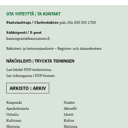
OTA YHTEYTTÄ | TA KONTAKT
Päätoimittaja / Chefredaktör
puh./tfn 050 555 1703
Sähköposti / E-post
kaunisgrani@kauniainen.fi
Rekisteri- ja tietosuojaseloste – Register- och datasekretess
NÄKÖISLEHTI | TRYCKTA TIDNINGEN
Lue lehdet
PDF-tiedostoina
.
Läs tidningarna i
PDF-format
.
ARKISTO | ARKIV
Kaupunki
Staden
Ajankohtaista
Aktuellt
Urheilu
Idrott
Kulttuuri
Kultur
Historia
Historia