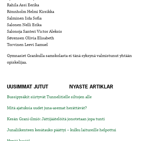
Rahila Assi Eerika
Rönnholm Helmi Kirsikka
Salminen Iida Sofia
Salonen Nelli Erika
Salonoja Santeri Victor Aleksis
Sørensen Olivia Elisabeth
Torvinen Leevi Samuel
Gymnasiet Grankulla samskolasta ei tänä syksynä valmistunut yhtään
opiskelijaa.
UUSIMMAT JUTUT
NYASTE ARTIKLAR
Bussipysäkit siirtyvät Tunnelitielle siltojen alle
Mitä ajatuksia uudet juna-asemat herättävät?
Kesän Grani-ilmiö: Jättijäätelöitä jonotetaan jopa tunti
Junaliikenteen kesätauko päättyi – kulku laitureille helpottui