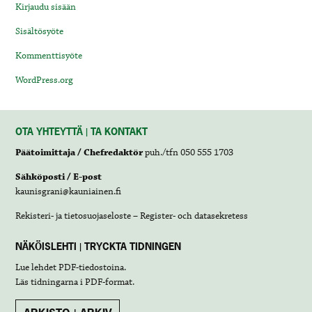
Kirjaudu sisään
Sisältösyöte
Kommenttisyöte
WordPress.org
OTA YHTEYTTÄ | TA KONTAKT
Päätoimittaja / Chefredaktör
puh./tfn 050 555 1703
Sähköposti / E-post
kaunisgrani@kauniainen.fi
Rekisteri- ja tietosuojaseloste – Register- och datasekretess
NÄKÖISLEHTI | TRYCKTA TIDNINGEN
Lue lehdet
PDF-tiedostoina
.
Läs tidningarna i
PDF-format
.