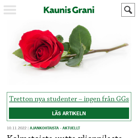
KAUPUNKI
STADEN
AJANKOHTAISTA
AKTUELLT
URHEILU
IDROTT
KULTTUURI
KULTUR
HISTORIA
HISTORIA
YLEINEN
ALLMÄN
FÖR
MAINOSTAJILLE
ANNONSÖRER
Tretton nya studenter – ingen från GGs
LÄS ARTIKELN
10.11.2022
|
AJANKOHTAISTA - AKTUELLT