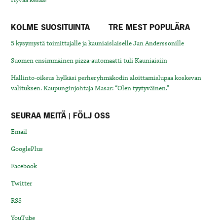
Hyvää kesää!
KOLME SUOSITUINTA
TRE MEST POPULÄRA
5 kysymystä toimittajalle ja kauniaislaiselle Jan Anderssonille
Suomen ensimmäinen pizza-automaatti tuli Kauniaisiin
Hallinto-oikeus hylkäsi perheryhmäkodin aloittamislupaa koskevan
valituksen. Kaupunginjohtaja Masar: “Olen tyytyväinen.”
SEURAA MEITÄ | FÖLJ OSS
Email
GooglePlus
Facebook
Twitter
RSS
YouTube