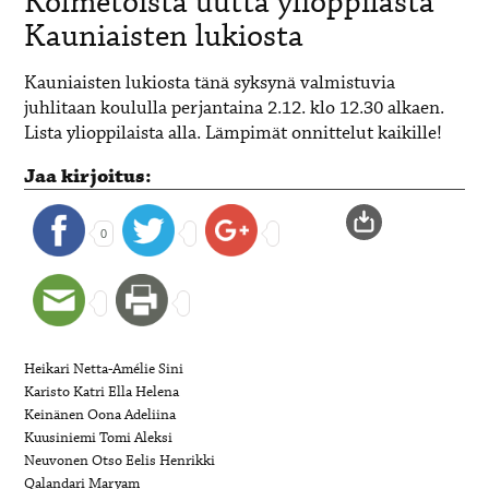
Kolmetoista uutta ylioppilasta
Kauniaisten lukiosta
Kauniaisten lukiosta tänä syksynä valmistuvia
juhlitaan koululla perjantaina 2.12. klo 12.30 alkaen.
Lista ylioppilaista alla. Lämpimät onnittelut kaikille!
Jaa kirjoitus:
0
Heikari Netta-Amélie Sini
Karisto Katri Ella Helena
Keinänen Oona Adeliina
Kuusiniemi Tomi Aleksi
Neuvonen Otso Eelis Henrikki
Qalandari Maryam