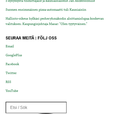
5 kysymystä toimittajalle ja kauniaislaiselle Jan Anderssonille
Suomen ensimmäinen pizza-automaatti tuli Kauniaisiin
Hallinto-oikeus hylkäsi perheryhmäkodin aloittamislupaa koskevan
valituksen. Kaupunginjohtaja Masar: “Olen tyytyväinen.”
SEURAA MEITÄ | FÖLJ OSS
Email
GooglePlus
Facebook
Twitter
RSS
YouTube