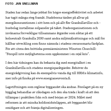
FOTO: JAN SNELLMAN
Staden har redan länge jobbat för högre energieffektivitet och arbetet
har tagit många steg framåt. Stadsborna tänker på allvar på
energikonsumtionen i sitt hem och på allt fler Grankullavillor och -
husbolag installeras solpaneler på taket. Stadsorganisationen och
invånarna förverkligar tillsammans åtgärder som siktar på ett
kolneutralt Grankulla 2030 samt andra miljömålsättningar och mål för
hållbar utveckling som finns nämnda i stadens resurssmarta färdplan.
För att citera den brittiska premiärministern Winston Churchill:
”Förspill inte möjligheterna som uppkommer i en rejäl kris”.
I den här tidningen kan du bekanta dig med energitalkot i en
Grankullavilla och stadens energisparåtgärder. Behöver du
energirådgivning kan du exempelvis vända dig till HRM:s klimatinfo,
mer info på finska på www.energianeuvonta.fi.
Lagstiftningen som reglerar byggandet ska ändras. Förslaget på en ny
bygglag behandlas av riksdagen och den ska träda i kraft så att den
tillämpas i praktiken från och med början av 2024. Målet med
reformen är att minska koldioxidutsläppen, att byggandet blir
smidigare och att främja digitaliseringen.