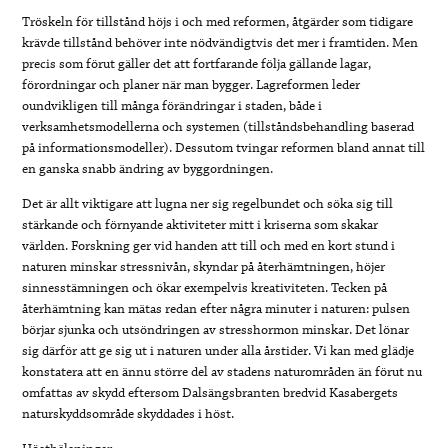
Tröskeln för tillstånd höjs i och med reformen, åtgärder som tidigare
krävde tillstånd behöver inte nödvändigtvis det mer i framtiden. Men
precis som förut gäller det att fortfarande följa gällande lagar,
förordningar och planer när man bygger. Lagreformen leder
oundvikligen till många förändringar i staden, både i
verksamhetsmodellerna och systemen (tillståndsbehandling baserad
på informationsmodeller). Dessutom tvingar reformen bland annat till
en ganska snabb ändring av byggordningen.
Det är allt viktigare att lugna ner sig regelbundet och söka sig till
stärkande och förnyande aktiviteter mitt i kriserna som skakar
världen. Forskning ger vid handen att till och med en kort stund i
naturen minskar stressnivån, skyndar på återhämtningen, höjer
sinnesstämningen och ökar exempelvis kreativiteten. Tecken på
återhämtning kan mätas redan efter några minuter i naturen: pulsen
börjar sjunka och utsöndringen av stresshormon minskar. Det lönar
sig därför att ge sig ut i naturen under alla årstider. Vi kan med glädje
konstatera att en ännu större del av stadens naturområden än förut nu
omfattas av skydd eftersom Dalsängsbranten bredvid Kasabergets
naturskyddsområde skyddades i höst.