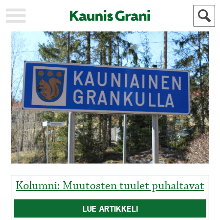
KAUPUNKI
STADEN
AJANKOHTAISTA
AKTUELLT
URHEILU
IDROTT
KULTTUURI
KULTUR
HISTORIA
HISTORIA
YLEINEN
ALLMÄN
FÖR
MAINOSTAJILLE
ANNONSÖRER
Kolumni: Muutosten tuulet puhaltavat
LUE ARTIKKELI