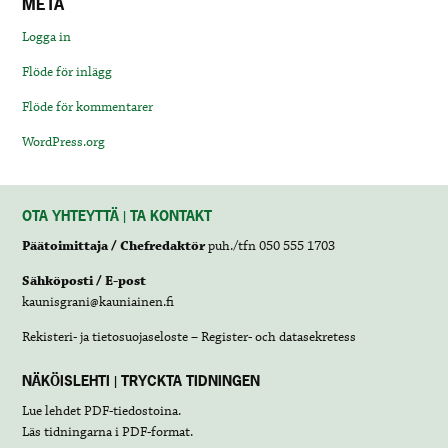
META
Logga in
Flöde för inlägg
Flöde för kommentarer
WordPress.org
OTA YHTEYTTÄ | TA KONTAKT
Päätoimittaja / Chefredaktör
puh./tfn 050 555 1703
Sähköposti / E-post
kaunisgrani@kauniainen.fi
Rekisteri- ja tietosuojaseloste – Register- och datasekretess
NÄKÖISLEHTI | TRYCKTA TIDNINGEN
Lue lehdet
PDF-tiedostoina
.
Läs tidningarna i
PDF-format
.