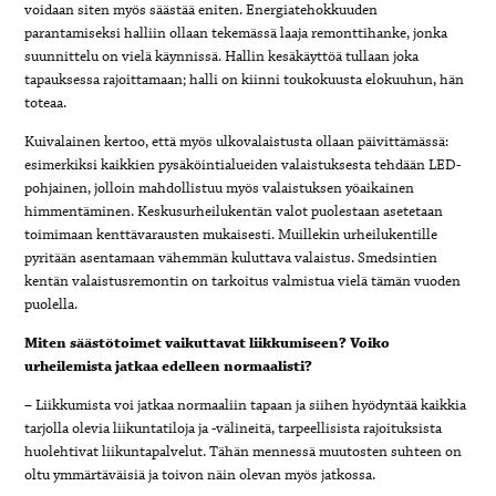
voidaan siten myös säästää eniten. Energiatehokkuuden
parantamiseksi halliin ollaan tekemässä laaja remonttihanke, jonka
suunnittelu on vielä käynnissä. Hallin kesäkäyttöä tullaan joka
tapauksessa rajoittamaan; halli on kiinni toukokuusta elokuuhun, hän
toteaa.
Kuivalainen kertoo, että myös ulkovalaistusta ollaan päivittämässä:
esimerkiksi kaikkien pysäköintialueiden valaistuksesta tehdään LED-
pohjainen, jolloin mahdollistuu myös valaistuksen yöaikainen
himmentäminen. Keskusurheilukentän valot puolestaan asetetaan
toimimaan kenttävarausten mukaisesti. Muillekin urheilukentille
pyritään asentamaan vähemmän kuluttava valaistus. Smedsintien
kentän valaistusremontin on tarkoitus valmistua vielä tämän vuoden
puolella.
Miten säästötoimet vaikuttavat liikkumiseen? Voiko
urheilemista jatkaa edelleen normaalisti?
– Liikkumista voi jatkaa normaaliin tapaan ja siihen hyödyntää kaikkia
tarjolla olevia liikuntatiloja ja -välineitä, tarpeellisista rajoituksista
huolehtivat liikuntapalvelut. Tähän mennessä muutosten suhteen on
oltu ymmärtäväisiä ja toivon näin olevan myös jatkossa.