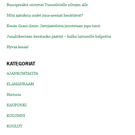
Bussipysäkit siirtyvät Tunnelitielle siltojen alle
Mitä ajatuksia uudet juna-asemat herättävät?
Kesän Grani-ilmiö: Jättijäätelöitä jonotetaan jopa tunti
Junaliikenteen kesätauko päättyi – kulku laitureille helpottui
Hyvää kesää!
KATEGORIAT
AJANKOHTAISTA
ELÄMÄNKAARI
Historia
KAUPUNKI
KOLUMNI
KOULUT