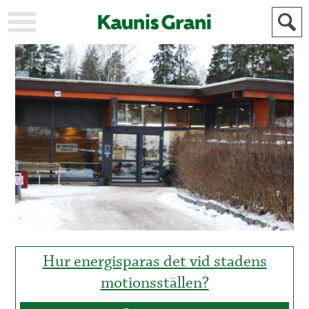
KAUPUNKI
STADEN
AJANKOHTAISTA
AKTUELLT
URHEILU
IDROTT
KULTTUURI
KULTUR
HISTORIA
HISTORIA
YLEINEN
ALLMÄN
FÖR
MAINOSTAJILLE
ANNONSÖRER
Hur energisparas det vid stadens
motionsställen?