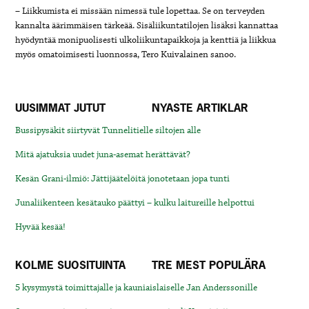
– Liikkumista ei missään nimessä tule lopettaa. Se on terveyden
kannalta äärimmäisen tärkeää. Sisäliikuntatilojen lisäksi kannattaa
hyödyntää monipuolisesti ulkoliikuntapaikkoja ja kenttiä ja liikkua
myös omatoimisesti luonnossa, Tero Kuivalainen sanoo.
UUSIMMAT JUTUT
NYASTE ARTIKLAR
Bussipysäkit siirtyvät Tunnelitielle siltojen alle
Mitä ajatuksia uudet juna-asemat herättävät?
Kesän Grani-ilmiö: Jättijäätelöitä jonotetaan jopa tunti
Junaliikenteen kesätauko päättyi – kulku laitureille helpottui
Hyvää kesää!
KOLME SUOSITUINTA
TRE MEST POPULÄRA
5 kysymystä toimittajalle ja kauniaislaiselle Jan Anderssonille