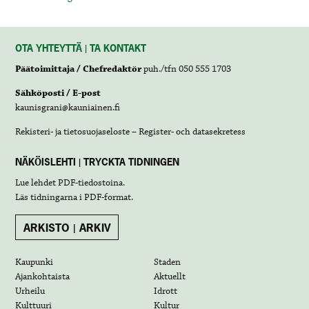
OTA YHTEYTTÄ | TA KONTAKT
Päätoimittaja / Chefredaktör
puh./tfn 050 555 1703
Sähköposti / E-post
kaunisgrani@kauniainen.fi
Rekisteri- ja tietosuojaseloste – Register- och datasekretess
NÄKÖISLEHTI | TRYCKTA TIDNINGEN
Lue lehdet
PDF-tiedostoina
.
Läs tidningarna i
PDF-format
.
ARKISTO | ARKIV
Kaupunki
Staden
Ajankohtaista
Aktuellt
Urheilu
Idrott
Kulttuuri
Kultur