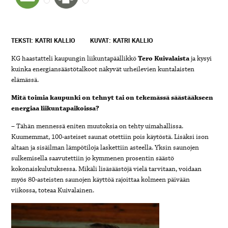
TEKSTI: KATRI KALLIO
KUVAT: KATRI KALLIO
KG haastatteli kaupungin liikuntapäällikkö
Tero Kuivalaista
ja kysyi
kuinka energiansäästötalkoot näkyvät urheilevien kuntalaisten
elämässä.
Mitä toimia kaupunki on tehnyt tai on tekemässä säästääkseen
energiaa liikuntapaikoissa?
– Tähän mennessä eniten muutoksia on tehty uimahallissa.
Kuumemmat, 100-asteiset saunat otettiin pois käytöstä. Lisäksi ison
altaan ja sisäilman lämpötiloja laskettiin asteella. Yksin saunojen
sulkemisella saavutettiin jo kymmenen prosentin säästö
kokonaiskulutuksessa. Mikäli lisäsäästöjä vielä tarvitaan, voidaan
myös 80-asteisten saunojen käyttöä rajoittaa kolmeen päivään
viikossa, toteaa Kuivalainen.