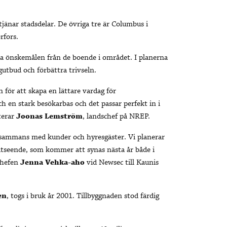
jänar stadsdelar. De övriga tre är Columbus i
rfors.
ta önskemålen från de boende i området. I planerna
gutbud och förbättra trivseln.
 för att skapa en lättare vardag för
h en stark besökarbas och det passar perfekt in i
terar
Joonas Lemström
, landschef på NREP.
llsammans med kunder och hyresgäster. Vi planerar
tseende, som kommer att synas nästa år både i
chefen
Jenna Vehka-aho
vid Newsec till Kaunis
en
, togs i bruk år 2001. Tillbyggnaden stod färdig