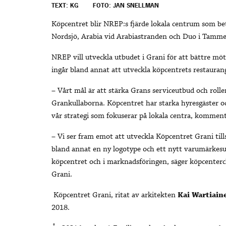
TEXT: KG
FOTO: JAN SNELLMAN
Köpcentret blir NREP:s fjärde lokala centrum som bet
Nordsjö, Arabia vid Arabiastranden och Duo i Tamme
NREP vill utveckla utbudet i Grani för att bättre mö
ingår bland annat att utveckla köpcentrets restauran
– Vårt mål är att stärka Grans serviceutbud och rollen
Grankullaborna. Köpcentret har starka hyresgäster oc
vår strategi som fokuserar på lokala centra, kommen
– Vi ser fram emot att utveckla Köpcentret Grani ti
bland annat en ny logotype och ett nytt varumärkesu
köpcentret och i marknadsföringen, säger köpcenter
Grani.
Köpcentret Grani, ritat av arkitekten
Kai Wartiain
2018.