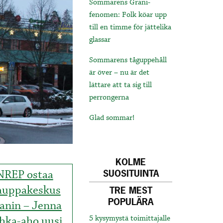
Sommarens Grani-
fenomen: Folk köar upp
till en timme för jättelika
glassar
Sommarens tåguppehåll
är över – nu är det
lättare att ta sig till
perrongerna
Glad sommar!
KOLME
NREP ostaa
SUOSITUINTA
auppakeskus
TRE MEST
POPULÄRA
anin – Jenna
hka-aho uusi
5 kysymystä toimittajalle