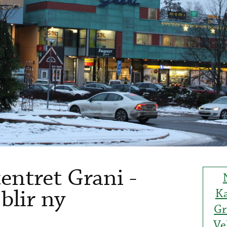
ntret Grani -
blir ny
K
Gr
Ve