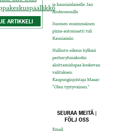
ja kauniaislaiselle Jan
ppakeskuspäällikkö
Anderssonille
UE ARTIKKELI
Suomen ensimmäinen
pizza-automaatti tuli
Kauniaisiin
Hallinto-oikeus hylkäsi
perheryhmäkodin
aloittamislupaa koskevan
valituksen.
Kaupunginjohtaja Masar:
“Olen tyytyväinen.”
SEURAA MEITÄ |
FÖLJ OSS
Email