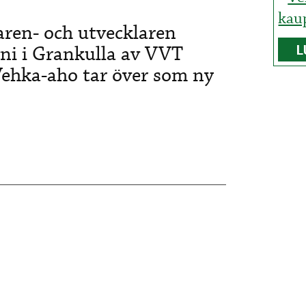
kau
aren- och utvecklaren
ni i Grankulla av VVT
L
Vehka-aho tar över som ny