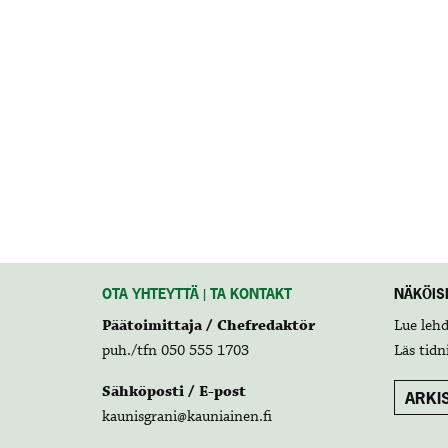
OTA YHTEYTTÄ | TA KONTAKT
NÄKÖISL
Päätoimittaja / Chefredaktör
Lue leh
puh./tfn 050 555 1703
Läs tidn
Sähköposti / E-post
ARKIS
kaunisgrani@kauniainen.fi