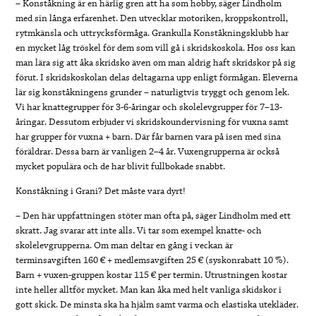
– Konståkning är en härlig gren att ha som hobby, säger Lindholm
med sin långa erfarenhet. Den utvecklar motoriken, kroppskontroll,
rytmkänsla och uttrycksförmåga. Grankulla Konståkningsklubb har
en mycket låg tröskel för dem som vill gå i skridskoskola. Hos oss kan
man lära sig att åka skridsko även om man aldrig haft skridskor på sig
förut. I skridskoskolan delas deltagarna upp enligt förmågan. Eleverna
lär sig konståkningens grunder – naturligtvis tryggt och genom lek.
Vi har knattegrupper för 3-6-åringar och skolelevgrupper för 7–13-
åringar. Dessutom erbjuder vi skridskoundervisning för vuxna samt
har grupper för vuxna + barn. Där får barnen vara på isen med sina
föräldrar. Dessa barn är vanligen 2–4 år. Vuxengrupperna är också
mycket populära och de har blivit fullbokade snabbt.
Konståkning i Grani? Det måste vara dyrt!
– Den här uppfattningen stöter man ofta på, säger Lindholm med ett
skratt. Jag svarar att inte alls. Vi tar som exempel knatte- och
skolelevgrupperna. Om man deltar en gång i veckan är
terminsavgiften 160 € + medlemsavgiften 25 € (syskonrabatt 10 %).
Barn + vuxen-gruppen kostar 115 € per termin. Utrustningen kostar
inte heller alltför mycket. Man kan åka med helt vanliga skidskor i
gott skick. De minsta ska ha hjälm samt varma och elastiska utekläder.