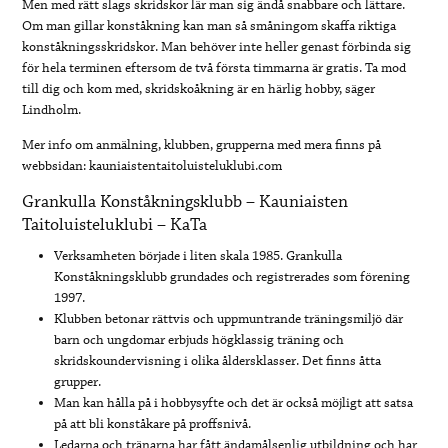
Men med rätt slags skridskor lär man sig ändå snabbare och lättare.
Om man gillar konståkning kan man så småningom skaffa riktiga
konståkningsskridskor. Man behöver inte heller genast förbinda sig
för hela terminen eftersom de två första timmarna är gratis. Ta mod
till dig och kom med, skridskoåkning är en härlig hobby, säger
Lindholm.
Mer info om anmälning, klubben, grupperna med mera finns på
webbsidan: kauniaistentaitoluisteluklubi.com
Grankulla Konståkningsklubb – Kauniaisten
Taitoluisteluklubi – KaTa
Verksamheten började i liten skala 1985. Grankulla
Konståkningsklubb grundades och registrerades som förening
1997.
Klubben betonar rättvis och uppmuntrande träningsmiljö där
barn och ungdomar erbjuds högklassig träning och
skridskoundervisning i olika åldersklasser. Det finns åtta
grupper.
Man kan hålla på i hobbysyfte och det är också möjligt att satsa
på att bli konståkare på proffsnivå.
Ledarna och tränarna har fått ändamålsenlig utbildning och har