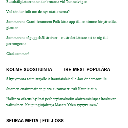
Busshållplatserna under broarna vid Tunnelvägen
Vad tänker folk om de nya stationerna?
Sommarens Grani-fenomen: Folk köar upp till en timme för jättelika
glassar
Sommarens tåguppehåll är över – nu är det lättare att ta sig till
perrongerna
Glad sommar!
KOLME SUOSITUINTA
TRE MEST POPULÄRA
5 kysymystä toimittajalle ja kauniaislaiselle Jan Anderssonille
Suomen ensimmäinen pizza-automaatti tuli Kauniaisiin
Hallinto-oikeus hylkäsi perheryhmäkodin aloittamislupaa koskevan
valituksen. Kaupunginjohtaja Masar: “Olen tyytyväinen.”
SEURAA MEITÄ | FÖLJ OSS