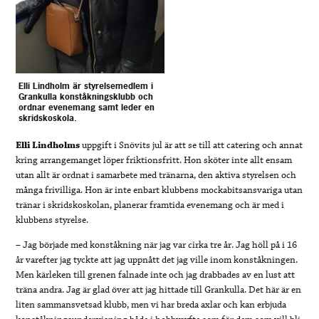
Elli Lindholm är styrelsemedlem i
Grankulla konståkningsklubb och
ordnar evenemang samt leder en
skridskoskola.
Elli Lindholms
uppgift i Snövits jul är att se till att catering och annat
kring arrangemanget löper friktionsfritt. Hon sköter inte allt ensam
utan allt är ordnat i samarbete med tränarna, den aktiva styrelsen och
många frivilliga. Hon är inte enbart klubbens mockabitsansvariga utan
tränar i skridskoskolan, planerar framtida evenemang och är med i
klubbens styrelse.
– Jag började med konståkning när jag var cirka tre år. Jag höll på i 16
år varefter jag tyckte att jag uppnått det jag ville inom konståkningen.
Men kärleken till grenen falnade inte och jag drabbades av en lust att
träna andra. Jag är glad över att jag hittade till Grankulla. Det här är en
liten sammansvetsad klubb, men vi har breda axlar och kan erbjuda