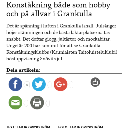
Konståkning både som hobby
och på allvar i Grankulla
Det är spänning i luften i Grankulla ishall. Julsånger
höjer stämningen och de bästa läktarplatserna tas
snabbt. Det doftar glögg, jultårtor och mockabitar.
Ungefär 200 har kommit för att se Grankulla
Konståkningsklubbs (Kauniaisten Taitoluisteluklubi)
höstuppvisning Snövits jul.
Dela artikeln:
0
TEXT: TARJA QVICKSTRÖM
FOTO: TARJA QVICKSTRÖM