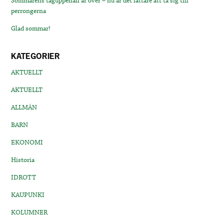
Sommarens tåguppehåll är över – nu är det lättare att ta sig till
perrongerna
Glad sommar!
KATEGORIER
AKTUELLT
AKTUELLT
ALLMÄN
BARN
EKONOMI
Historia
IDROTT
KAUPUNKI
KOLUMNER