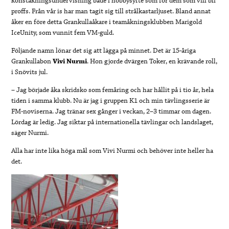
konståkningsundervisning både i hobbysyfte som för dem som vill bli
proffs. Från vår is har man tagit sig till strålkastarljuset. Bland annat
åker en före detta Grankullaåkare i teamåkningsklubben Marigold
IceUnity, som vunnit fem VM-guld.
Följande namn lönar det sig att lägga på minnet. Det är 15-åriga
Grankullabon
Vivi Nurmi
. Hon gjorde dvärgen Toker, en krävande roll,
i Snövits jul.
– Jag började åka skridsko som femåring och har hållit på i tio år, hela
tiden i samma klubb. Nu är jag i gruppen K1 och min tävlingsserie är
FM-noviserna. Jag tränar sex gånger i veckan, 2–3 timmar om dagen.
Lördag är ledig. Jag siktar på internationella tävlingar och landslaget,
säger Nurmi.
Alla har inte lika höga mål som Vivi Nurmi och behöver inte heller ha
det.