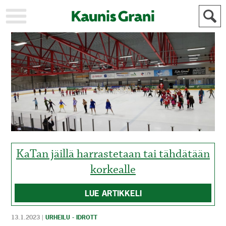
KAUPUNKI
STADEN
AJANKOHTAISTA
AKTUELLT
URHEILU
IDROTT
KULTTUURI
KULTUR
HISTORIA
HISTORIA
YLEINEN
ALLMÄN
FÖR
MAINOSTAJILLE
ANNONSÖRER
KaTan jäillä harrastetaan tai tähdätään
korkealle
LUE ARTIKKELI
13.1.2023
|
URHEILU - IDROTT