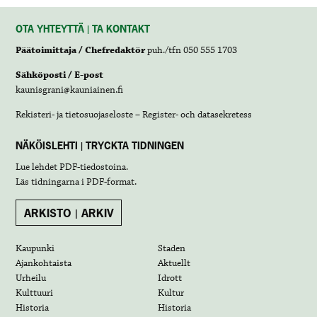
OTA YHTEYTTÄ | TA KONTAKT
Päätoimittaja / Chefredaktör
puh./tfn 050 555 1703
Sähköposti / E-post
kaunisgrani@kauniainen.fi
Rekisteri- ja tietosuojaseloste – Register- och datasekretess
NÄKÖISLEHTI | TRYCKTA TIDNINGEN
Lue lehdet
PDF-tiedostoina
.
Läs tidningarna i
PDF-format
.
ARKISTO | ARKIV
Kaupunki
Staden
Ajankohtaista
Aktuellt
Urheilu
Idrott
Kulttuuri
Kultur
Historia
Historia