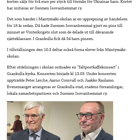
korten säljs för två euro per styck till förmån för Ukrainas barn. Kortet
har initieras av Suomen Isovanhemmat ry.
Det som händer i Mäntymäki-skolan är en upprepning av händelsen
för 18 år sedan. Då hade Suomen Isovanhemmat gjort en pins till
minnet av Vinterkrigets slut som de delade ut till dåvarande
sjätteklassare. I Grankulla fick då 54 barn pinsen.
I tillställningen den 10.3 deltar också forna elever från Mäntymäki-
skolan.
Efter utdelningen i skolan ordnades en “fältpostkaffekonsert” i
Grankulla kyrka. Konserten började kl 13.03. Under konserten
uppträdde Peter Lerche, Aarno Cronvall och Jaakko Raulamo.
Evenemanget arrangeras av Grankulla stad, stadens församlingar,
lokala samarbetspartners och Suomen Isovanhemmat ry.