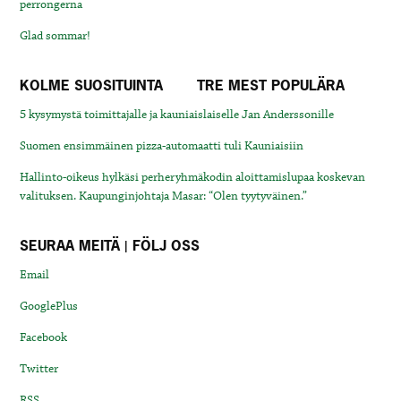
perrongerna
Glad sommar!
KOLME SUOSITUINTA
TRE MEST POPULÄRA
5 kysymystä toimittajalle ja kauniaislaiselle Jan Anderssonille
Suomen ensimmäinen pizza-automaatti tuli Kauniaisiin
Hallinto-oikeus hylkäsi perheryhmäkodin aloittamislupaa koskevan
valituksen. Kaupunginjohtaja Masar: “Olen tyytyväinen.”
SEURAA MEITÄ | FÖLJ OSS
Email
GooglePlus
Facebook
Twitter
RSS