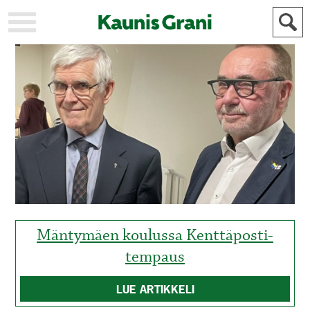
KAUPUNKI
STADEN
AJANKOHTAISTA
AKTUELLT
URHEILU
IDROTT
KULTTUURI
KULTUR
HISTORIA
HISTORIA
YLEINEN
ALLMÄN
FÖR
MAINOSTAJILLE
ANNONSÖRER
Mäntymäen koulussa Kenttäposti-
tempaus
LUE ARTIKKELI