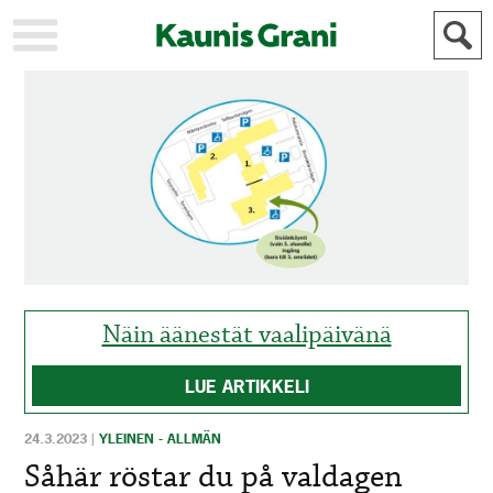
KAUPUNKI
STADEN
AJANKOHTAISTA
AKTUELLT
URHEILU
IDROTT
KULTTUURI
KULTUR
HISTORIA
HISTORIA
YLEINEN
ALLMÄN
FÖR
MAINOSTAJILLE
ANNONSÖRER
Näin äänestät vaalipäivänä
LUE ARTIKKELI
24.3.2023
|
YLEINEN - ALLMÄN
Såhär röstar du på valdagen