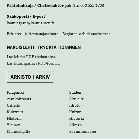
Päätoimittaja / Chefredaktör
puh./tfn 050 555 1703
Sähköposti / E-post
kaunisgrani@kauniainen.fi
Rekisteri- ja tietosuojaseloste – Register- och datasekretess
NÄKÖISLEHTI | TRYCKTA TIDNINGEN
Lue lehdet
PDF-tiedostoina
.
Läs tidningarna i
PDF-format
.
ARKISTO | ARKIV
Kaupunki
Staden
Ajankohtaista
Aktuellt
Urheilu
Idrott
Kulttuuri
Kultur
Historia
Historia
Yleinen
Allmän
Mainostajille
För annonsörer