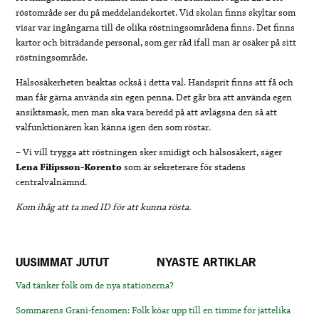
röstområde ser du på meddelandekortet. Vid skolan finns skyltar som
visar var ingångarna till de olika röstningsområdena finns. Det finns
kartor och biträdande personal, som ger råd ifall man är osäker på sitt
röstningsområde.
Hälsosäkerheten beaktas också i detta val. Handsprit finns att få och
man får gärna använda sin egen penna. Det går bra att använda egen
ansiktsmask, men man ska vara beredd på att avlägsna den så att
valfunktionären kan känna igen den som röstar.
– Vi vill trygga att röstningen sker smidigt och hälsosäkert, säger
Lena Filipsson-Korento
som är sekreterare för stadens
centralvalnämnd.
Kom ihåg att ta med ID för att kunna rösta.
UUSIMMAT JUTUT
NYASTE ARTIKLAR
Vad tänker folk om de nya stationerna?
Sommarens Grani-fenomen: Folk köar upp till en timme för jättelika