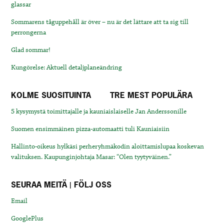
glassar
Sommarens tåguppehåll är över – nu är det lättare att ta sig till
perrongerna
Glad sommar!
Kungörelse: Aktuell detaljplaneändring
KOLME SUOSITUINTA
TRE MEST POPULÄRA
5 kysymystä toimittajalle ja kauniaislaiselle Jan Anderssonille
Suomen ensimmäinen pizza-automaatti tuli Kauniaisiin
Hallinto-oikeus hylkäsi perheryhmäkodin aloittamislupaa koskevan
valituksen. Kaupunginjohtaja Masar: “Olen tyytyväinen.”
SEURAA MEITÄ | FÖLJ OSS
Email
GooglePlus