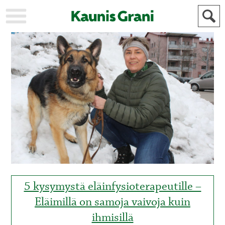
KAUPUNKI
STADEN
AJANKOHTAISTA
AKTUELLT
URHEILU
IDROTT
KULTTUURI
KULTUR
HISTORIA
HISTORIA
YLEINEN
ALLMÄN
FÖR
MAINOSTAJILLE
ANNONSÖRER
5 kysymystä eläinfysioterapeutille –
Eläimillä on samoja vaivoja kuin
ihmisillä