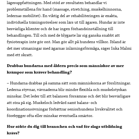
lägesuppfattningen. Med stöd av resultaten behandlar vi
problemställena för hand (massage, stretching, muskelhinnorna,
ledernas mobilitet). En viktig del av rehabiliteringen är exakta,
individuella träningsrörelser som lärs ut till ägaren. Hundar är inte
besvärliga klienter och de har ingen förhandsinställning till
behandlingen. Till och med de blygaste lär sig ganska snabbt att
fysioterapin inte gör ont. Man gör allt på hundens villkor. Ibland är
det mer utmaningar med ägarnas inlärningsförmåga, säger Inka Malmi
med ett skratt.
Drabbas hundarna med åldern precis som människor av mer
krämpor som kräver behandling?
– Hundarna drabbas på samma sätt som människorna av förslitningar.
Lederna styvnar, vävnaderna blir mindre flexibla och muskelstyrkan
minskar. Det leder till att balansen försämras och det blir besvärligare
att röra på sig. Muskeloch ledvård samt balans- och
koordinationsövningar förbättrar seniorhundens livskvalitet och
förebygger ofta eller minskar eventuella smärtor.
Hur sökte du dig till branschen och vad för slags utbildning
krävs?