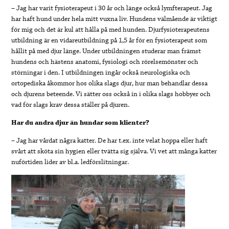
– Jag har varit fysioterapeut i 30 år och länge också lymfterapeut. Jag
har haft hund under hela mitt vuxna liv. Hundens välmående är viktigt
för mig och det är kul att hålla på med hunden. Djurfysioterapeutens
utbildning är en vidareutbildning på 1,5 år för en fysioterapeut som
hållit på med djur länge. Under utbildningen studerar man främst
hundens och hästens anatomi, fysiologi och rörelsemönster och
störningar i den. I utbildningen ingår också neurologiska och
ortopediska åkommor hos olika slags djur, hur man behandlar dessa
och djurens beteende. Vi sätter oss också in i olika slags hobbyer och
vad för slags krav dessa ställer på djuren.
Har du andra djur än hundar som klienter?
– Jag har vårdat några katter. De har t.ex. inte velat hoppa eller haft
svårt att sköta sin hygien eller tvätta sig själva. Vi vet att många katter
nuförtiden lider av bl.a. ledförslitningar.