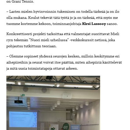
on Grani Tennis.
– Lasten mielen hyvinvoinnin tukeminen on todella tärkeää ja on ilo
olla mukana. Koulut tekevät tätä työtä jo ja on tärkeää, että myös me
tuomme kortemme kekoon, toiminnanjohtaja
Kirsi Lassooy
sanoo.
Konkreettisesti projekti tarkoittaa että valmentajat suorittavat Mieli
ry:n tekemän ”Nuori mieli urheilussa” -verkkokurssit netissä, joka
pohjautuu tutkittuun teoriaan.
– Olemme sopineet yhdessä seurojen kesken, milloin keskitymme eri
aihepiireihin ja seurat voivat itse päättää, miten aihepiiriä käsittelevät
ja mitä uusia toimintatapoja ottavat arkeen.