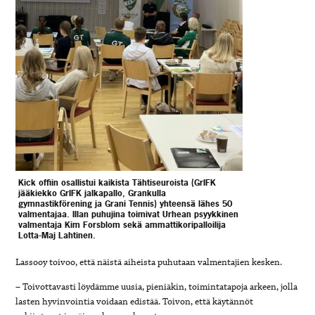
Kick offiin osallistui kaikista Tähtiseuroista (GrIFK
jääkiekko GrIFK jalkapallo, Grankulla
gymnastikförening ja Grani Tennis) yhteensä lähes 50
valmentajaa. Illan puhujina toimivat Urhean psyykkinen
valmentaja Kim Forsblom sekä ammattikoripalloilija
Lotta-Maj Lahtinen.
Lassooy toivoo, että näistä aiheista puhutaan valmentajien kesken.
– Toivottavasti löydämme uusia, pieniäkin, toimintatapoja arkeen, jolla
lasten hyvinvointia voidaan edistää. Toivon, että käytännöt