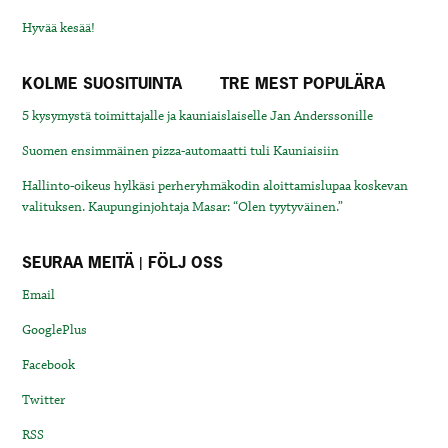
Hyvää kesää!
KOLME SUOSITUINTA
TRE MEST POPULÄRA
5 kysymystä toimittajalle ja kauniaislaiselle Jan Anderssonille
Suomen ensimmäinen pizza-automaatti tuli Kauniaisiin
Hallinto-oikeus hylkäsi perheryhmäkodin aloittamislupaa koskevan
valituksen. Kaupunginjohtaja Masar: “Olen tyytyväinen.”
SEURAA MEITÄ | FÖLJ OSS
Email
GooglePlus
Facebook
Twitter
RSS