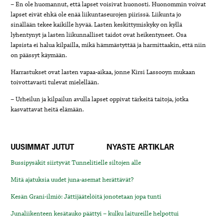
– En ole huomannut, että lapset voisivat huonosti. Huonommin voivat
lapset eivät ehkä ole enää liikuntaseurojen piirissä. Liikunta jo
sinällään tekee kaikille hyvää. Lasten keskittymiskyky on kyllä
lyhentynyt ja lasten liikunnalliset taidot ovat heikentyneet. Osa
lapsista ei halua kilpailla, mikä hämmästyttää ja harmittaakin, että niin
on päässyt käymään.
Harrastukset ovat lasten vapaa-aikaa, jonne Kirsi Lassooyn mukaan
toivottavasti tulevat mielellään.
– Urheilun ja kilpailun avulla lapset oppivat tärkeitä taitoja, jotka
kasvattavat heitä elämään.
UUSIMMAT JUTUT
NYASTE ARTIKLAR
Bussipysäkit siirtyvät Tunnelitielle siltojen alle
Mitä ajatuksia uudet juna-asemat herättävät?
Kesän Grani-ilmiö: Jättijäätelöitä jonotetaan jopa tunti
Junaliikenteen kesätauko päättyi – kulku laitureille helpottui