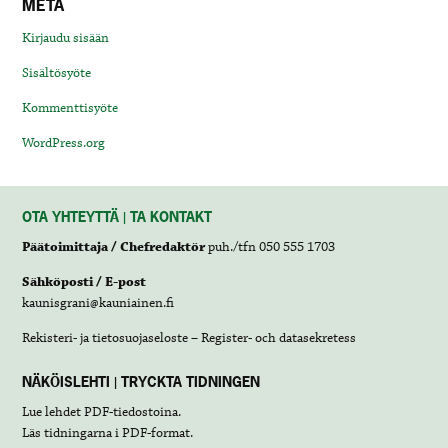
META
Kirjaudu sisään
Sisältösyöte
Kommenttisyöte
WordPress.org
OTA YHTEYTTÄ | TA KONTAKT
Päätoimittaja / Chefredaktör
puh./tfn 050 555 1703
Sähköposti / E-post
kaunisgrani@kauniainen.fi
Rekisteri- ja tietosuojaseloste – Register- och datasekretess
NÄKÖISLEHTI | TRYCKTA TIDNINGEN
Lue lehdet
PDF-tiedostoina
.
Läs tidningarna i
PDF-format
.