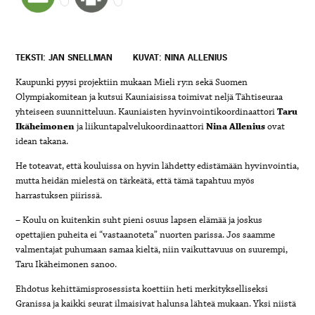
TEKSTI: JAN SNELLMAN
KUVAT: NINA ALLENIUS
Kaupunki pyysi projektiin mukaan Mieli ry:n sekä Suomen
Olympiakomitean ja kutsui Kauniaisissa toimivat neljä Tähtiseuraa
yhteiseen suunnitteluun. Kauniaisten hyvinvointikoordinaattori
Taru
Ikäheimonen
ja liikuntapalvelukoordinaattori
Nina Allenius
ovat
idean takana.
He toteavat, että kouluissa on hyvin lähdetty edistämään hyvinvointia,
mutta heidän mielestä on tärkeätä, että tämä tapahtuu myös
harrastuksen piirissä.
– Koulu on kuitenkin suht pieni osuus lapsen elämää ja joskus
opettajien puheita ei “vastaanoteta” nuorten parissa. Jos saamme
valmentajat puhumaan samaa kieltä, niin vaikuttavuus on suurempi,
Taru Ikäheimonen sanoo.
Ehdotus kehittämisprosessista koettiin heti merkitykselliseksi
Granissa ja kaikki seurat ilmaisivat halunsa lähteä mukaan. Yksi niistä