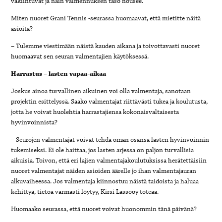
vakiintuvat ja näin valmennuksen taso nousee.
Miten nuoret Grani Tennis -seurassa huomaavat, että mietitte näitä
asioita?
– Tulemme viestimään näistä kauden aikana ja toivottavasti nuoret
huomaavat sen seuran valmentajien käytöksessä.
Harrastus – lasten vapaa-aikaa
Joskus ainoa turvallinen aikuinen voi olla valmentaja, sanotaan
projektin esittelyssä. Saako valmentajat riittävästi tukea ja koulutusta,
jotta he voivat huolehtia harrastajiensa kokonaisvaltaisesta
hyvinvoinnista?
– Seurojen valmentajat voivat tehdä oman osansa lasten hyvinvoinnin
tukemiseksi. Ei ole haittaa, jos lasten arjessa on paljon turvallisia
aikuisia. Toivon, että eri lajien valmentajakoulutuksissa herätettäisiin
nuoret valmentajat näiden asioiden äärelle jo ihan valmentajauran
alkuvaiheessa. Jos valmentaja kiinnostuu näistä taidoista ja haluaa
kehittyä, tietoa varmasti löytyy, Kirsi Lassooy toteaa.
Huomaako seurassa, että nuoret voivat huonommin tänä päivänä?