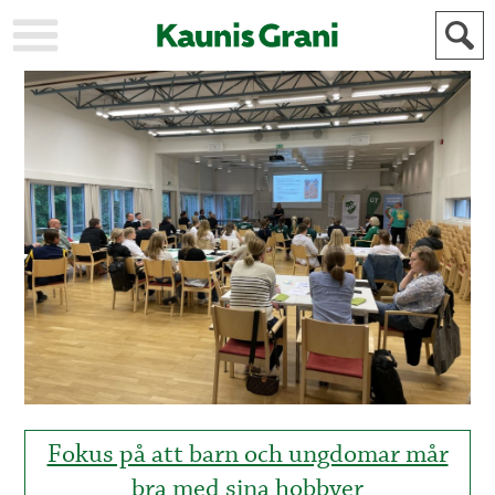
KAUPUNKI
STADEN
AJANKOHTAISTA
AKTUELLT
URHEILU
IDROTT
KULTTUURI
KULTUR
HISTORIA
HISTORIA
YLEINEN
ALLMÄN
FÖR
MAINOSTAJILLE
ANNONSÖRER
Fokus på att barn och ungdomar mår
bra med sina hobbyer