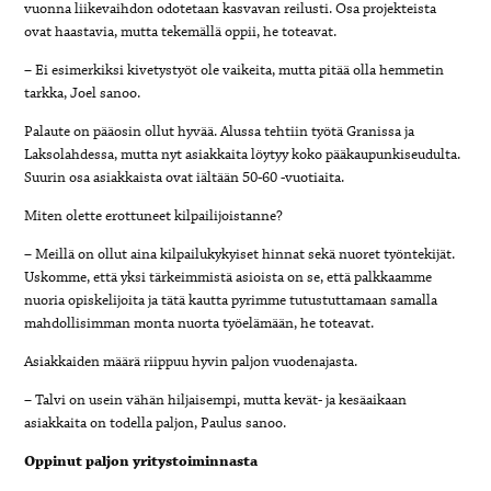
vuonna liikevaihdon odotetaan kasvavan reilusti. Osa projekteista
ovat haastavia, mutta tekemällä oppii, he toteavat.
– Ei esimerkiksi kivetystyöt ole vaikeita, mutta pitää olla hemmetin
tarkka, Joel sanoo.
Palaute on pääosin ollut hyvää. Alussa tehtiin työtä Granissa ja
Laksolahdessa, mutta nyt asiakkaita löytyy koko pääkaupunkiseudulta.
Suurin osa asiakkaista ovat iältään 50-60 -vuotiaita.
Miten olette erottuneet kilpailijoistanne?
– Meillä on ollut aina kilpailukykyiset hinnat sekä nuoret työntekijät.
Uskomme, että yksi tärkeimmistä asioista on se, että palkkaamme
nuoria opiskelijoita ja tätä kautta pyrimme tutustuttamaan samalla
mahdollisimman monta nuorta työelämään, he toteavat.
Asiakkaiden määrä riippuu hyvin paljon vuodenajasta.
– Talvi on usein vähän hiljaisempi, mutta kevät- ja kesäaikaan
asiakkaita on todella paljon, Paulus sanoo.
Oppinut paljon yritystoiminnasta