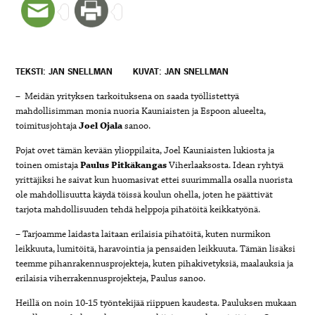
TEKSTI: JAN SNELLMAN
KUVAT: JAN SNELLMAN
– Meidän yrityksen tarkoituksena on saada työllistettyä
mahdollisimman monia nuoria Kauniaisten ja Espoon alueelta,
toimitusjohtaja
Joel Ojala
sanoo.
Pojat ovet tämän kevään ylioppilaita, Joel Kauniaisten lukiosta ja
toinen omistaja
Paulus Pitkäkangas
Viherlaaksosta. Idean ryhtyä
yrittäjiksi he saivat kun huomasivat ettei suurimmalla osalla nuorista
ole mahdollisuutta käydä töissä koulun ohella, joten he päättivät
tarjota mahdollisuuden tehdä helppoja pihatöitä keikkatyönä.
– Tarjoamme laidasta laitaan erilaisia pihatöitä, kuten nurmikon
leikkuuta, lumitöitä, haravointia ja pensaiden leikkuuta. Tämän lisäksi
teemme pihanrakennusprojekteja, kuten pihakivetyksiä, maalauksia ja
erilaisia viherrakennusprojekteja, Paulus sanoo.
Heillä on noin 10-15 työntekijää riippuen kaudesta. Pauluksen mukaan