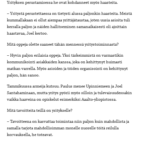
Yrityksen perustamisessa he ovat kohdanneet myös haasteita.
– Yritystä perustettaessa on tietysti alussa paljonkin haasteita. Meistä
kummallakaan ei ollut aiempaa yrittäjätaustaa, joten uusia asioita tuli
kerralla paljon ja näiden hallitseminen samanaikaisesti oli ajoittain
haastavaa, Joel kertoo.
Mitä oppeja olette saaneet tähän mennessä yritystoiminnasta?
– Hyvin paljon erilaisia oppeja. Yksi tärkeimmistä on varmastikin
kommunikointi asiakkaiden kanssa, joka on kehittynyt huimasti
matkan varrella. Myös asioiden ja töiden organisointi on kehittynyt
paljon, hän sanoo.
Tammikuussa armeija kutsuu. Paulus menee Upinniemeen ja Joel
Santahaminaan, mutta yritys pyörii myös silloin ja tulevaisuudessakin
vaikka haaveina on opiskelut esimerkiksi Aaalto-yliopistossa.
Mitä tavoitteita teillä on yritykselle?
– Tavoitteena on kasvattaa toimintaa niin paljon kuin mahdollista ja
samalla tarjota mahdollisimman monelle nuorelle töitä reilulla
korvauksella, he toteavat.