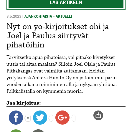
LÄS ARTIKELN
3.5.2023
|
AJANKOHTAISTA - AKTUELLT
Nyt on yo-kirjoitukset ohi ja
Joel ja Paulus siirtyvät
pihatöihin
Tarvitsetko apua pihatöissä, vai pitääkö kivetykset
uusia tai aitaa maalata? Silloin Joel Ojala ja Paulus
Pitkäkangas ovat valmiita auttamaan. Heidän
yrityksensä Ahkera Huolto Oy on jo toiminut parin
vuoden aikana toiminimen alla ja nykyään yhtiönä.
Palkkalistalla on kymmeniä nuoria.
Jaa kirjoitus:
0