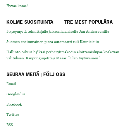
Hyvää kesää!
KOLME SUOSITUINTA
TRE MEST POPULÄRA
5 kysymystä toimittajalle ja kauniaislaiselle Jan Anderssonille
Suomen ensimmäinen pizza-automaatti tuli Kauniaisiin
Hallinto-oikeus hylkäsi perheryhmäkodin aloittamislupaa koskevan
valituksen. Kaupunginjohtaja Masar: “Olen tyytyväinen.”
SEURAA MEITÄ | FÖLJ OSS
Email
GooglePlus
Facebook
Twitter
RSS