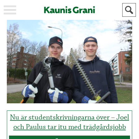
KAUPUNKI
STADEN
AJANKOHTAISTA
AKTUELLT
URHEILU
IDROTT
KULTTUURI
KULTUR
HISTORIA
HISTORIA
YLEINEN
ALLMÄN
FÖR
MAINOSTAJILLE
ANNONSÖRER
Nu är studentskrivningarna över – Joel
och Paulus tar itu med trädgårdsjobb