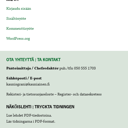
Kirjaudu sisään
Sisältösyöte
Kommenttisyöte
WordPress.org
OTA YHTEYTTÄ | TA KONTAKT
Päätoimittaja / Chefredaktör
puh./tfn 050 555 1703
Sähköposti / E-post
kaunisgrani@kauniainen.fi
Rekisteri- ja tietosuojaseloste – Register- och datasekretess
NÄKÖISLEHTI | TRYCKTA TIDNINGEN
Lue lehdet
PDF-tiedostoina
.
Läs tidningarna i
PDF-format
.