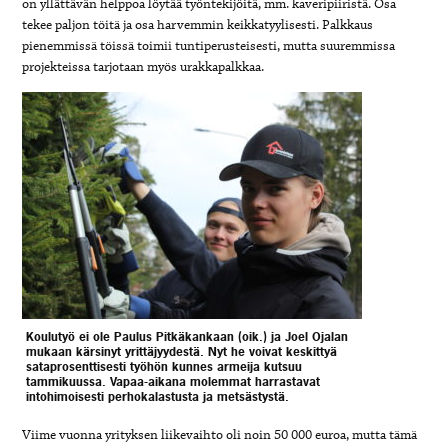
on yllättävän helppoa löytää työntekijöitä, mm. kaveripiiristä. Osa
tekee paljon töitä ja osa harvemmin keikkatyylisesti. Palkkaus
pienemmissä töissä toimii tuntiperusteisesti, mutta suuremmissa
projekteissa tarjotaan myös urakkapalkkaa.
Koulutyö ei ole Paulus Pitkäkankaan (oik.) ja Joel Ojalan
mukaan kärsinyt yrittäjyydestä. Nyt he voivat keskittyä
sataprosenttisesti työhön kunnes armeija kutsuu
tammikuussa. Vapaa-aikana molemmat harrastavat
intohimoisesti perhokalastusta ja metsästystä.
Viime vuonna yrityksen liikevaihto oli noin 50 000 euroa, mutta tämä