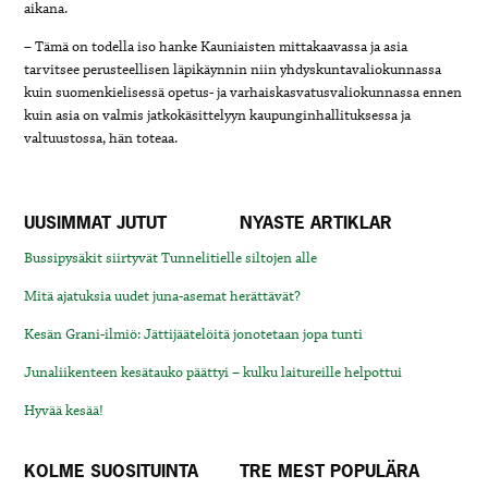
aikana.
– Tämä on todella iso hanke Kauniaisten mittakaavassa ja asia
tarvitsee perusteellisen läpikäynnin niin yhdyskuntavaliokunnassa
kuin suomenkielisessä opetus- ja varhaiskasvatusvaliokunnassa ennen
kuin asia on valmis jatkokäsittelyyn kaupunginhallituksessa ja
valtuustossa, hän toteaa.
UUSIMMAT JUTUT
NYASTE ARTIKLAR
Bussipysäkit siirtyvät Tunnelitielle siltojen alle
Mitä ajatuksia uudet juna-asemat herättävät?
Kesän Grani-ilmiö: Jättijäätelöitä jonotetaan jopa tunti
Junaliikenteen kesätauko päättyi – kulku laitureille helpottui
Hyvää kesää!
KOLME SUOSITUINTA
TRE MEST POPULÄRA