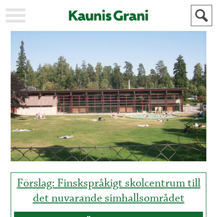
KAUPUNKI
STADEN
AJANKOHTAISTA
AKTUELLT
URHEILU
IDROTT
KULTTUURI
KULTUR
HISTORIA
HISTORIA
YLEINEN
ALLMÄN
FÖR
MAINOSTAJILLE
ANNONSÖRER
Förslag: Finskspråkigt skolcentrum till
det nuvarande simhallsområdet