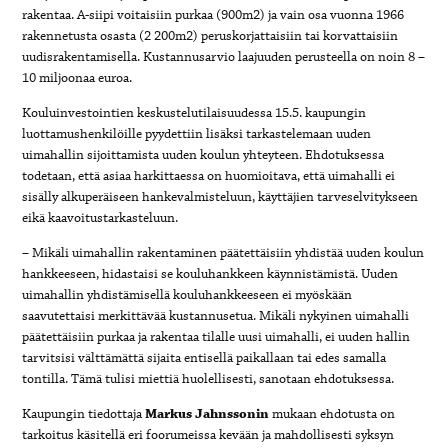
rakentaa. A-siipi voitaisiin purkaa (900m2) ja vain osa vuonna 1966
rakennetusta osasta (2 200m2) peruskorjattaisiin tai korvattaisiin
uudisrakentamisella. Kustannusarvio laajuuden perusteella on noin 8 –
10 miljoonaa euroa.
Kouluinvestointien keskustelutilaisuudessa 15.5. kaupungin
luottamushenkilöille pyydettiin lisäksi tarkastelemaan uuden
uimahallin sijoittamista uuden koulun yhteyteen. Ehdotuksessa
todetaan, että asiaa harkittaessa on huomioitava, että uimahalli ei
sisälly alkuperäiseen hankevalmisteluun, käyttäjien tarveselvitykseen
eikä kaavoitustarkasteluun.
– Mikäli uimahallin rakentaminen päätettäisiin yhdistää uuden koulun
hankkeeseen, hidastaisi se kouluhankkeen käynnistämistä. Uuden
uimahallin yhdistämisellä kouluhankkeeseen ei myöskään
saavutettaisi merkittävää kustannusetua. Mikäli nykyinen uimahalli
päätettäisiin purkaa ja rakentaa tilalle uusi uimahalli, ei uuden hallin
tarvitsisi välttämättä sijaita entisellä paikallaan tai edes samalla
tontilla. Tämä tulisi miettiä huolellisesti, sanotaan ehdotuksessa.
Kaupungin tiedottaja
Markus Jahnssonin
mukaan ehdotusta on
tarkoitus käsitellä eri foorumeissa kevään ja mahdollisesti syksyn