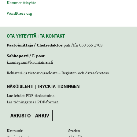
Kommenttisyöte
WordPress.org
OTA YHTEYTTÄ | TA KONTAKT
Päätoimittaja / Chefredaktör
puh./tfn 050 555 1703
Sähköposti / E-post
kaunisgrani@kauniainen.fi
Rekisteri- ja tietosuojaseloste – Register- och datasekretess
NÄKÖISLEHTI | TRYCKTA TIDNINGEN
Lue lehdet
PDF-tiedostoina
.
Läs tidningarna i
PDF-format
.
ARKISTO | ARKIV
Kaupunki
Staden