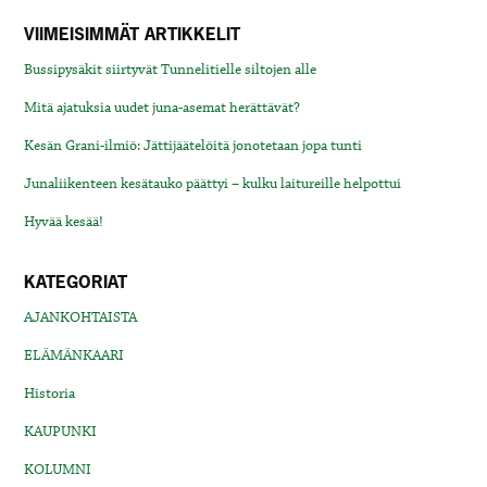
VIIMEISIMMÄT ARTIKKELIT
Bussipysäkit siirtyvät Tunnelitielle siltojen alle
Mitä ajatuksia uudet juna-asemat herättävät?
Kesän Grani-ilmiö: Jättijäätelöitä jonotetaan jopa tunti
Junaliikenteen kesätauko päättyi – kulku laitureille helpottui
Hyvää kesää!
KATEGORIAT
AJANKOHTAISTA
ELÄMÄNKAARI
Historia
KAUPUNKI
KOLUMNI