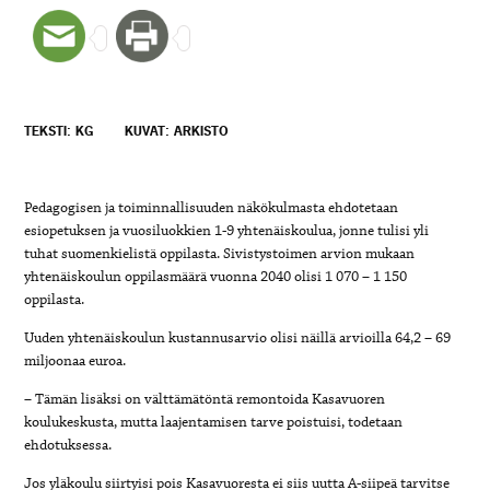
TEKSTI: KG
KUVAT: ARKISTO
Pedagogisen ja toiminnallisuuden näkökulmasta
ehdotetaan
esiopetuksen ja vuosiluokkien 1-9 yhtenäiskoulua, jonne tulisi yli
tuhat suomenkielistä oppilasta.
Sivistystoimen arvion mukaan
yhtenäiskoulun oppilasmäärä vuonna 2040 olisi 1 070 – 1 150
oppilasta.
Uuden yhtenäiskoulun kustannusarvio olisi näillä arvioilla 64,2 – 69
miljoonaa euroa.
– Tämän lisäksi on välttämätöntä remontoida Kasavuoren
koulukeskusta, mutta laajentamisen tarve poistuisi, todetaan
ehdotuksessa.
Jos yläkoulu siirtyisi pois Kasavuoresta ei siis uutta A-siipeä tarvitse