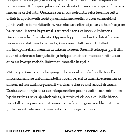
pieni suunnitteluopas, joka sisältää yleistä tietoa aurinkopaneeleista ja
niiden sijoittelusta. Oppaassa on myös pohdittu sekä luonnosteltu
erilaisia sijoitusvaihtoehtoja eri rakennusosiin, kuten esimerkiksi
julkisivuihin ja markiiseihin. Aurinkopaneelien sijoitusvaihtoehtoja on
havainnollistettu käyttämällä viitteellisenä esimerkkikohteena
Kasavuoren koulukeskusta. Oppaan loppuun on koottu lyhyt listaus
huomioon otettavista asioista, kun suunnitellaan mahdollista
aurinkopaneelien asennusta rakennukseen. Suunnitteluopas pyrittiin
suunnittelemaan kompaktiin ja helppolukuiseen muotoon niin, että
siitä on hyötyä mahdollisimman monelle lukijalle.
Yhteistyö Kauniaisten kaupungin kanssa oli opiskelijoille todella
antoisaa, sillä se antoi mahdollisuuden perehtyä aurinkoenergiaan ja
siihen, miten aurinkopaneelit voidaan ottaa osaksi arkkitehtuuria.
Uusiutuva energia sekä aurinkopaneelien potentiaalin tutkiminen on
hyvin tärkeää sekä ajankohtaista, ja projekti oli opiskelijoille hieno
mahdollisuus päästä kehittämään aurinkoenergian ja arkkitehtuurin
yhdistämistä yhdessä Kauniaisten kaupungin kanssa.
UUSIMMAT JUTUT
NYASTE ARTIKLAR