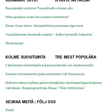
Bussipysäkit siirtyvät Tunnelitielle siltojen alle
Mitä ajatuksia uudet juna-asemat herättävät?
Kesän Grani-ilmiö: Jättijäätelöitä jonotetaan jopa tunti
Junaliikenteen kesätauko päättyi – kulku laitureille helpottui
Hyvää kesää!
KOLME SUOSITUINTA
TRE MEST POPULÄRA
5 kysymystä toimittajalle ja kauniaislaiselle Jan Anderssonille
Suomen ensimmäinen pizza-automaatti tuli Kauniaisiin
Hallinto-oikeus hylkäsi perheryhmäkodin aloittamislupaa koskevan
valituksen. Kaupunginjohtaja Masar: “Olen tyytyväinen.”
SEURAA MEITÄ | FÖLJ OSS
Email