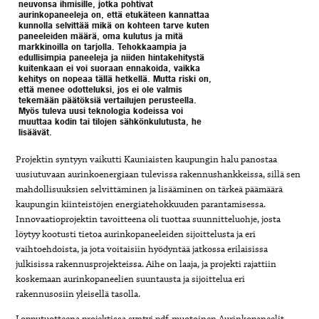
neuvonsa ihmisille, jotka pohtivat
aurinkopaneeleja on, että etukäteen kannattaa
kunnolla selvittää mikä on kohteen tarve kuten
paneeleiden määrä, oma kulutus ja mitä
markkinoilla on tarjolla. Tehokkaampia ja
edullisimpia paneeleja ja niiden hintakehitystä
kuitenkaan ei voi suoraan ennakoida, vaikka
kehitys on nopeaa tällä hetkellä. Mutta riski on,
että menee odotteluksi, jos ei ole valmis
tekemään päätöksiä vertailujen perusteella.
Myös tuleva uusi teknologia kodeissa voi
muuttaa kodin tai tilojen sähkönkulutusta, he
lisäävät.
Projektin syntyyn vaikutti Kauniaisten kaupungin halu panostaa
uusiutuvaan aurinkoenergiaan tulevissa rakennushankkeissa, sillä sen
mahdollisuuksien selvittäminen ja lisääminen on tärkeä päämäärä
kaupungin kiinteistöjen energiatehokkuuden parantamisessa.
Innovaatioprojektin tavoitteena oli tuottaa suunnitteluohje, josta
löytyy kootusti tietoa aurinkopaneeleiden sijoittelusta ja eri
vaihtoehdoista, ja jota voitaisiin hyödyntää jatkossa erilaisissa
julkisissa rakennusprojekteissa. Aihe on laaja, ja projekti rajattiin
koskemaan aurinkopaneelien suuntausta ja sijoittelua eri
rakennusosiin yleisellä tasolla.
Lopputuotteena projektissa syntyi pdf-muotoinen Aurinkopaneelit -