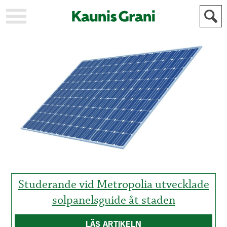
KAUPUNKI
STADEN
AJANKOHTAISTA
AKTUELLT
URHEILU
IDROTT
KULTTUURI
KULTUR
HISTORIA
HISTORIA
YLEINEN
ALLMÄN
FÖR
MAINOSTAJILLE
ANNONSÖRER
Studerande vid Metropolia utvecklade
solpanelsguide åt staden
LÄS ARTIKELN