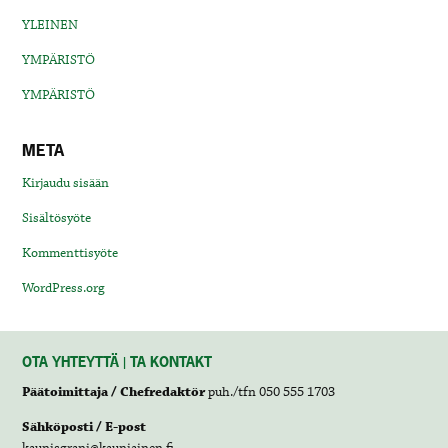
YLEINEN
YMPÄRISTÖ
YMPÄRISTÖ
META
Kirjaudu sisään
Sisältösyöte
Kommenttisyöte
WordPress.org
OTA YHTEYTTÄ | TA KONTAKT
Päätoimittaja / Chefredaktör
puh./tfn 050 555 1703
Sähköposti / E-post
kaunisgrani@kauniainen.fi