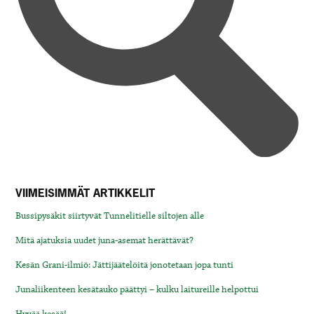
VIIMEISIMMÄT ARTIKKELIT
Bussipysäkit siirtyvät Tunnelitielle siltojen alle
Mitä ajatuksia uudet juna-asemat herättävät?
Kesän Grani-ilmiö: Jättijäätelöitä jonotetaan jopa tunti
Junaliikenteen kesätauko päättyi – kulku laitureille helpottui
Hyvää kesää!