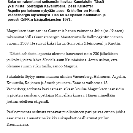
Suku on rakentanut seitsemän huvilaa Kauniaisiin. Tässä
yksi niistä: Solstugan Kavallintiellä, jossa Kristoffer
Aspelin perheineen nykyään asuu. Kristoffer on Henrik
Vaenerbergin lapsenlapsi. Hän toi käsipallon Kauniaisiin ja
perusti GrIFK:n käsipallojaoston 1971.
Magnuksen isänisän isä Gunnar ja hänen vaimonsa Julie (os. Nissen)
rakensivat Villa Gunnarsbergin Maisterintielle Vallmogårdin viereen
vuonna 1908. He saivat kaksi lasta, Gunvorin (Heinonen) ja Knutin.
– Näistä kahdesta lapsesta olemme kasvaneet noin 230 jälkeläisen
joukoksi, joista lähes 50 vielä asuu Kauniaisissa. Joten uskon, että
olemme suurin suku täällä, sanoo Magnus.
Sukulaisia löytyy muun muassa nimien Vaenerberg, Heinonen, Aspelin,
Knuuttila, Koljonen ja Smeds joukosta. Eräässä vaiheessa 13
Vaenerberg-serkusta kävi samaan aikaan koulua Magnuksen isänäidin
ja pidetyn ranskan opettajan Marcellen kanssa. Hänen nimellään
jaetaan edelleen stipendi.
Parikymmentä serkusta tapaavat puolisoineen pari päivää ennen juhlia
saaristossa. Lauantaina kaikki sukupolvet osallistuvat juhliin
Kauniaisissa.