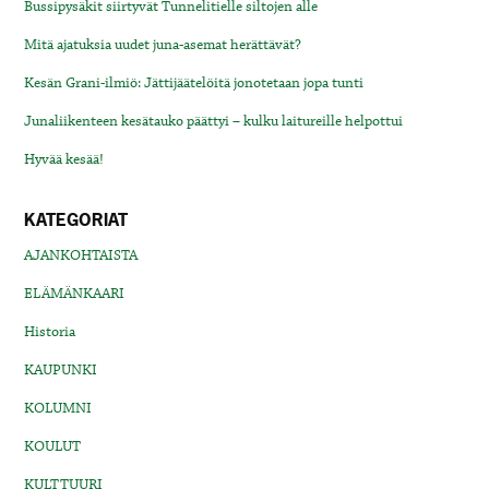
Bussipysäkit siirtyvät Tunnelitielle siltojen alle
Mitä ajatuksia uudet juna-asemat herättävät?
Kesän Grani-ilmiö: Jättijäätelöitä jonotetaan jopa tunti
Junaliikenteen kesätauko päättyi – kulku laitureille helpottui
Hyvää kesää!
KATEGORIAT
AJANKOHTAISTA
ELÄMÄNKAARI
Historia
KAUPUNKI
KOLUMNI
KOULUT
KULTTUURI