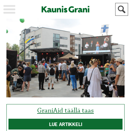
KAUPUNKI
STADEN
AJANKOHTAISTA
AKTUELLT
URHEILU
IDROTT
KULTTUURI
KULTUR
HISTORIA
HISTORIA
YLEINEN
ALLMÄN
FÖR
MAINOSTAJILLE
ANNONSÖRER
GraniAid täällä taas
LUE ARTIKKELI