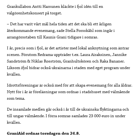
Grankullabon Antti Harsunen kläckte i fjol idén till en
välgörenhetskonsert på torget.
– Det har varit vårt mål hela tiden att det ska bli ett årligen
återkommande evenemang, sade Stella Forsskåhl som ingår i
arrangörsstaben till Kaunis Grani tidigare i somras.
I år, precis som i fjol, är det artister med lokal anknytning som äntrar
scenen. Förutom Redrama uppträder t.ex. Laura Airaksinen, Jannike
Sandström & Niklas Rosström, Granhultskören och Raka Bananer.
Liksom ifjol bidrar också ukrainarna i staden med eget program under
kvällen.
Idrottsföreningar är också med för att skapa evenemang för alla åldrar.
Nytt för i år är föreläsningar som ordnas i stadshuset med välmående
som tema.
De insamlade medlen går också i år till de ukrainska flyktingarna och
till ungas välmående. I förra somras samlades 23 000 euro in under
kvällen.
GraniAid ordnas torsdagen den 24.8.