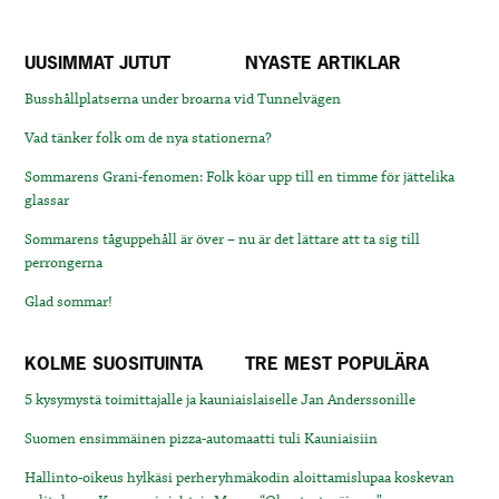
UUSIMMAT JUTUT
NYASTE ARTIKLAR
Busshållplatserna under broarna vid Tunnelvägen
Vad tänker folk om de nya stationerna?
Sommarens Grani-fenomen: Folk köar upp till en timme för jättelika
glassar
Sommarens tåguppehåll är över – nu är det lättare att ta sig till
perrongerna
Glad sommar!
KOLME SUOSITUINTA
TRE MEST POPULÄRA
5 kysymystä toimittajalle ja kauniaislaiselle Jan Anderssonille
Suomen ensimmäinen pizza-automaatti tuli Kauniaisiin
Hallinto-oikeus hylkäsi perheryhmäkodin aloittamislupaa koskevan