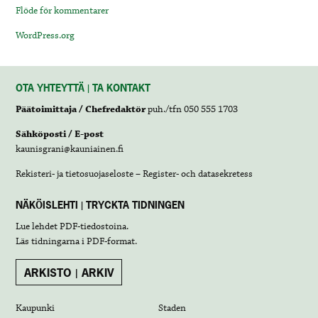
Flöde för kommentarer
WordPress.org
OTA YHTEYTTÄ | TA KONTAKT
Päätoimittaja / Chefredaktör
puh./tfn 050 555 1703
Sähköposti / E-post
kaunisgrani@kauniainen.fi
Rekisteri- ja tietosuojaseloste – Register- och datasekretess
NÄKÖISLEHTI | TRYCKTA TIDNINGEN
Lue lehdet
PDF-tiedostoina
.
Läs tidningarna i
PDF-format
.
ARKISTO | ARKIV
Kaupunki
Staden