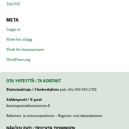
TALOUS
META
Logga in
Flöde för inlägg
Flöde för kommentarer
WordPress.org
OTA YHTEYTTÄ | TA KONTAKT
Päätoimittaja / Chefredaktör
puh./tfn 050 555 1703
Sähköposti / E-post
kaunisgrani@kauniainen.fi
Rekisteri- ja tietosuojaseloste – Register- och datasekretess
NÄKÖISLEHTI | TRYCKTA TIDNINGEN