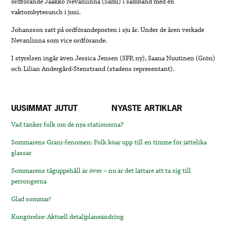
ordförande Jaakko Nevanlinna (Saml) i samband med en
vaktombytesunch i juni.
Johansson satt på ordförandeposten i sju år. Under de åren verkade
Nevanlinna som vice ordförande.
I styrelsen ingår även Jessica Jensen (SFP, ny), Saana Nuutinen (Grön)
och Lilian Andergård-Stenstrand (stadens representant).
UUSIMMAT JUTUT
NYASTE ARTIKLAR
Vad tänker folk om de nya stationerna?
Sommarens Grani-fenomen: Folk köar upp till en timme för jättelika
glassar
Sommarens tåguppehåll är över – nu är det lättare att ta sig till
perrongerna
Glad sommar!
Kungörelse: Aktuell detaljplaneändring