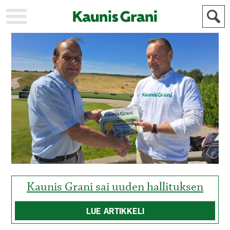
KAUPUNKI
STADEN
AJANKOHTAISTA
AKTUELLT
URHEILU
IDROTT
KULTTUURI
KULTUR
HISTORIA
HISTORIA
YLEINEN
ALLMÄN
FÖR
MAINOSTAJILLE
ANNONSÖRER
Kaunis Grani sai uuden hallituksen
LUE ARTIKKELI