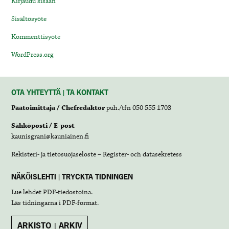
Kirjaudu sisään
Sisältösyöte
Kommenttisyöte
WordPress.org
OTA YHTEYTTÄ | TA KONTAKT
Päätoimittaja / Chefredaktör
puh./tfn 050 555 1703
Sähköposti / E-post
kaunisgrani@kauniainen.fi
Rekisteri- ja tietosuojaseloste – Register- och datasekretess
NÄKÖISLEHTI | TRYCKTA TIDNINGEN
Lue lehdet
PDF-tiedostoina
.
Läs tidningarna i
PDF-format
.
ARKISTO | ARKIV