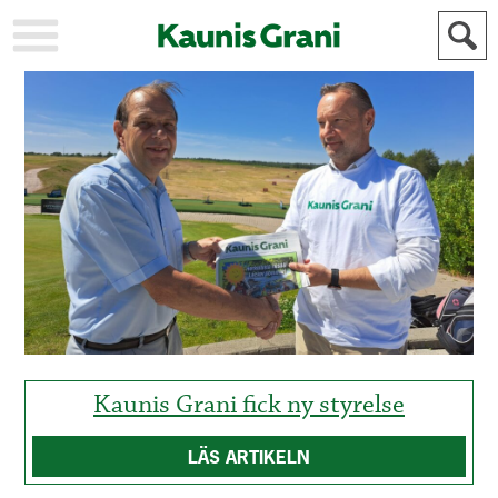
KAUPUNKI
STADEN
AJANKOHTAISTA
AKTUELLT
URHEILU
IDROTT
KULTTUURI
KULTUR
HISTORIA
HISTORIA
YLEINEN
ALLMÄN
FÖR
MAINOSTAJILLE
ANNONSÖRER
Kaunis Grani fick ny styrelse
LÄS ARTIKELN