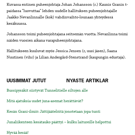
Kuvassa entinen puheenjohtaja Johan Johansson (r.) Kaunis Granin t-
paidassa ”luovuttaa” lehden uudelle hallituksen puheenjohtajalle
Jaakko Nevanlinnalle (kok) vahdinvaihto-lounaan yhteydessä
kesäkuussa.
Johansson toimi puheenjohtajana seitsemän vuotta. Nevanlinna toimi
näiden vuosien aikana varapuheenjohtajana.
Hallitukseen kuuluvat myös Jessica Jensen (r, uusi jäsen), Saana
Nuutinen (vihr) ja Lilian Andergård-Stenstrand (kaupungin edustaja).
UUSIMMAT JUTUT
NYASTE ARTIKLAR
Bussipysäkit siirtyvät Tunnelitielle siltojen alle
Mitä ajatuksia uudet juna-asemat herättävät?
Kesän Grani-ilmiö: Jättijäätelöitä jonotetaan jopa tunti
Junaliikenteen kesätauko päättyi – kulku laitureille helpottui
Hyvää kesää!