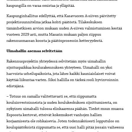
kaupungilla on varaa omistaa ja ylläpitää.
Kaupunginhallitus edellyttää, että Kasavuoren A-siiven päivitetty
projektisuunnitelma jatkaa kohti päätöstä. Tilakeskuksen
tämänhetkisen arvion mukaan uuden A-siiven valmistuminen kestää
vuoteen 2029 asti, mutta Masarin mukaan paljon riippuu
rakennusmassan koosta ja päätösprosessin ketteryydestä.
Uimahallin asemaa selvitetään
Rakennusprojektin yhteydessä selvitetään myös uimahallin
sijoituspaikkaa koulurakennuksen yhteyteen. Uimahalli on yksi
harvoista urheilupaikoista, jota lähes kaikki kauniaislaiset voivat
käyttää liikuntaa varten. Siksi hallilla on tärkeä rooli hyvinvoinnin
edistäjänä.
– Totuus on samalla valitettavasti se, että riippumatta
kouluinvestoinneista ja uuden koulukeskuksen sijoittumisesta, on
nykyinen uimahalli tulossa elinkaarensa päähän. Tiedot muun muassa
Espoosta kertovat, etteivät kokemukset vanhojen hallien
korjaamisesta ole rohkaisevia. Joten todennäköisesti lopputulos on
koulupäätöksistä riippumatta se, että uusi halli pitää jossain vaiheessa