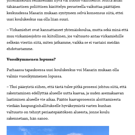
yhtenäiskoulu sellaisenaan hyvä vai huono vaihtoehto. Mutta asian
tähänastisen poliittisen käsittelyn perusteella vaikuttaa päättäjien
keskuudessa Masarin mukaan syntyneen selvä konsensus siitä, ettei
uusi koulukeskus saa olla liian suuri.
– Virkamiehet ovat kannattaneet yhtenäiskoulua, mutta sekä minä että
muu virkamiesjohto on kiitollinen, jos valtuusto antaa virkamiehille
selkeän viestin siitä, miten jatkamme, vaikka se ei vastaisi meidän
ehdotustamme.
Vuosikymmenen lopussa?
Parhaassa tapauksessa uusi koulukeskus voi Masarin mukaan olla
valmis vuosikymmenen lopussa.
– Yksi pääsyistä siihen, että tästä tulee pitkä prosessi johtuu siitä, että
rakentaminen edellyttää alueelle uutta kaavaa, ja uuden asemakaavan
laatiminen alueelle vie aikaa. Päätös kaavaprosessin aloittamisesta
viedään kaupunginhallitukselle hyväksymistä varten kunhan
valtuusto on tehnyt periaatepäätöksen alueesta, jonne koulu
rakennetaan, hän sanoo.