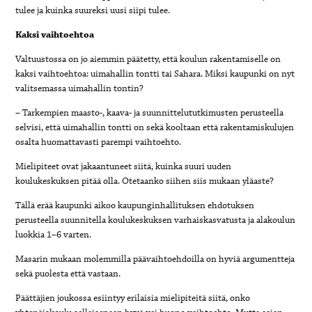
tulee ja kuinka suureksi uusi siipi tulee.
Kaksi vaihtoehtoa
Valtuustossa on jo aiemmin päätetty, että koulun rakentamiselle on
kaksi vaihtoehtoa: uimahallin tontti tai Sahara. Miksi kaupunki on nyt
valitsemassa uimahallin tontin?
– Tarkempien maasto-, kaava- ja suunnittelututkimusten perusteella
selvisi, että uimahallin tontti on sekä kooltaan että rakentamiskulujen
osalta huomattavasti parempi vaihtoehto.
Mielipiteet ovat jakaantuneet siitä, kuinka suuri uuden
koulukeskuksen pitää olla. Otetaanko siihen siis mukaan yläaste?
Tällä erää kaupunki aikoo kaupunginhallituksen ehdotuksen
perusteella suunnitella koulukeskuksen varhaiskasvatusta ja alakoulun
luokkia 1–6 varten.
Masarin mukaan molemmilla päävaihtoehdoilla on hyviä argumentteja
sekä puolesta että vastaan.
Päättäjien joukossa esiintyy erilaisia mielipiteitä siitä, onko