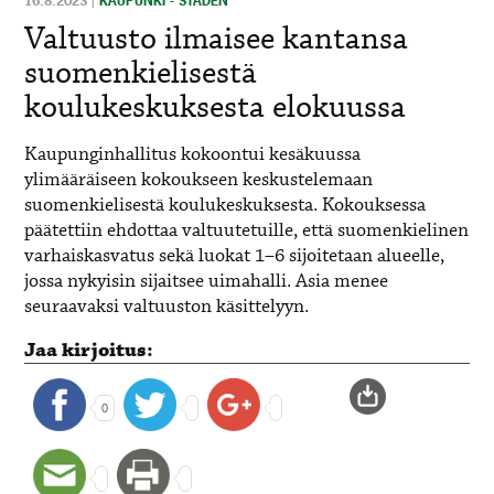
16.8.2023
|
KAUPUNKI - STADEN
Valtuusto ilmaisee kantansa
suomenkielisestä
koulukeskuksesta elokuussa
Kaupunginhallitus kokoontui kesäkuussa
ylimääräiseen kokoukseen keskustelemaan
suomenkielisestä koulukeskuksesta. Kokouksessa
päätettiin ehdottaa valtuutetuille, että suomenkielinen
varhaiskasvatus sekä luokat 1–6 sijoitetaan alueelle,
jossa nykyisin sijaitsee uimahalli. Asia menee
seuraavaksi valtuuston käsittelyyn.
Jaa kirjoitus:
0