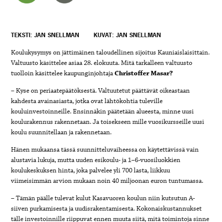
TEKSTI: JAN SNELLMAN
KUVAT: JAN SNELLMAN
Koulukysymys on jättimäinen taloudellinen sijoitus Kauniaislaisittain.
Valtuusto käsittelee asiaa 28. elokuuta. Mitä tarkalleen valtuusto
tuolloin käsittelee kaupunginjohtaja
Christoffer Masar?
– Kyse on periaatepäätöksestä. Valtuutetut päättävät oikeastaan
kahdesta avainasiasta, jotka ovat lähtökohtia tuleville
kouluinvestoinneille. Ensinnäkin päätetään alueesta, minne uusi
koulurakennus rakennetaan. Ja toisekseen mille vuosikursseille uusi
koulu suunnitellaan ja rakennetaan.
Hänen mukaansa tässä suunnitteluvaiheessa on käytettävissä vain
alustavia lukuja, mutta uuden esikoulu- ja 1–6-vuosiluokkien
koulukeskuksen hinta, joka palvelee yli 700 lasta, liikkuu
viimeisimmän arvion mukaan noin 40 miljoonan euron tuntumassa.
– Tämän päälle tulevat kulut Kasavuoren koulun niin kutsutun A-
siiven purkamisesta ja uudisrakentamisesta. Kokonaiskustannukset
tälle investoinnille riippuvat ennen muuta siitä, mitä toimintoja sinne