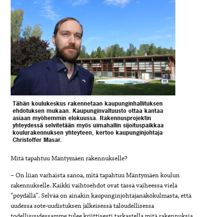
Tähän koulukeskus rakennetaan kaupunginhallituksen
ehdotuksen mukaan. Kaupunginvaltuusto ottaa kantaa
asiaan myöhemmin elokuussa. Rakennusprojektin
yhteydessä selvitetään myös uimahallin sijoituspaikkaa
koulurakennuksen yhteyteen, kertoo kaupunginjohtaja
Christoffer Masar.
Mitä tapahtuu Mäntymäen rakennukselle?
– On liian varhaista sanoa, mitä tapahtuu Mäntymäen koulun
rakennukselle. Kaikki vaihtoehdot ovat tässä vaiheessa vielä
”pöydällä”. Selvää on ainakin kaupunginjohtajanäkökulmasta, että
uudessa sote-uudistuksen jälkeisessä taloudellisessa
todellisuudessamme tulee kriittisesti tarkastella mitä rakennuksia