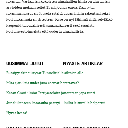
rakentaa. Vastaavien kokoisten uimahallien hinta on alustavien
arvioiden mukaan reilut 15 miljoonaa euroa. Kaava- tai
rakennusmassat eivät aseta esteitä uuden hallin rakentamiseksi
koulurakennuksen yhteyteen. Kyse on nyt lähinnä siitä, selviääkö
kaupunki taloudellisesti samanaikaisesti sekä suurista
kouluinvestoinneista että uudesta uimahallista.
UUSIMMAT JUTUT
NYASTE ARTIKLAR
Bussipysäkit siirtyvät Tunnelitielle siltojen alle
Mitä ajatuksia uudet juna-asemat herättävät?
Kesän Grani-ilmiö: Jättijäätelöitä jonotetaan jopa tunti
Junaliikenteen kesätauko päättyi – kulku laitureille helpottui
Hyvää kesää!