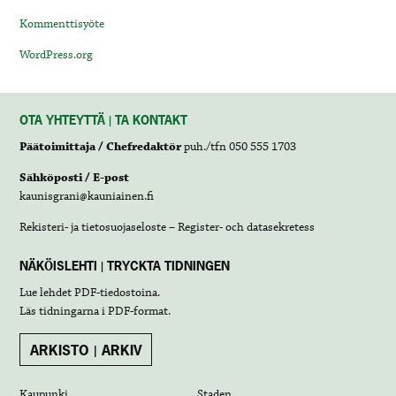
Kommenttisyöte
WordPress.org
OTA YHTEYTTÄ | TA KONTAKT
Päätoimittaja / Chefredaktör
puh./tfn 050 555 1703
Sähköposti / E-post
kaunisgrani@kauniainen.fi
Rekisteri- ja tietosuojaseloste – Register- och datasekretess
NÄKÖISLEHTI | TRYCKTA TIDNINGEN
Lue lehdet
PDF-tiedostoina
.
Läs tidningarna i
PDF-format
.
ARKISTO | ARKIV
Kaupunki
Staden