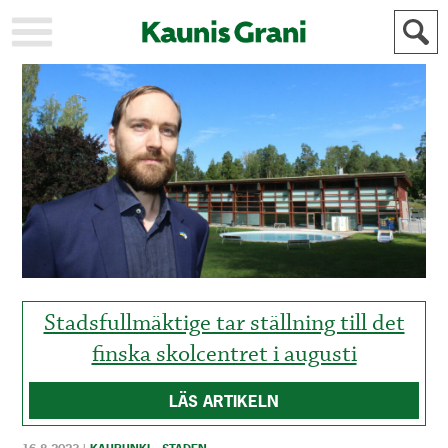
KAUPUNKI
STADEN
AJANKOHTAISTA
AKTUELLT
URHEILU
IDROTT
KULTTUURI
KULTUR
HISTORIA
HISTORIA
YLEINEN
ALLMÄN
FÖR
MAINOSTAJILLE
ANNONSÖRER
Stadsfullmäktige tar ställning till det
finska skolcentret i augusti
LÄS ARTIKELN