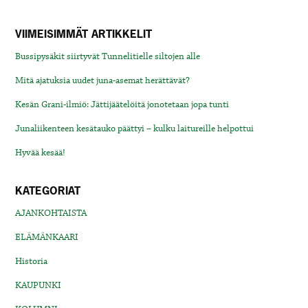
VIIMEISIMMÄT ARTIKKELIT
Bussipysäkit siirtyvät Tunnelitielle siltojen alle
Mitä ajatuksia uudet juna-asemat herättävät?
Kesän Grani-ilmiö: Jättijäätelöitä jonotetaan jopa tunti
Junaliikenteen kesätauko päättyi – kulku laitureille helpottui
Hyvää kesää!
KATEGORIAT
AJANKOHTAISTA
ELÄMÄNKAARI
Historia
KAUPUNKI