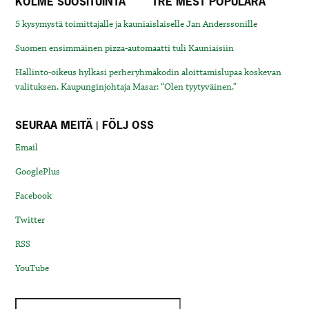
KOLME SUOSITUINTA
TRE MEST POPULÄRA
5 kysymystä toimittajalle ja kauniaislaiselle Jan Anderssonille
Suomen ensimmäinen pizza-automaatti tuli Kauniaisiin
Hallinto-oikeus hylkäsi perheryhmäkodin aloittamislupaa koskevan
valituksen. Kaupunginjohtaja Masar: “Olen tyytyväinen.”
SEURAA MEITÄ | FÖLJ OSS
Email
GooglePlus
Facebook
Twitter
RSS
YouTube