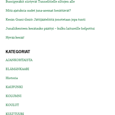
Bussipysäkit siirtyvät Tunnelitielle siltojen alle
Mitä ajatuksia uudet juna-asemat herättävät?
Kesän Grani-ilmiö: Jättijäätelöitä jonotetaan jopa tunti
Junaliikenteen kesätauko päättyi – kulku laitureille helpottui
Hyvää kesää!
KATEGORIAT
AJANKOHTAISTA
ELÄMÄNKAARI
Historia
KAUPUNKI
KOLUMNI
KOULUT
KULTTUURI