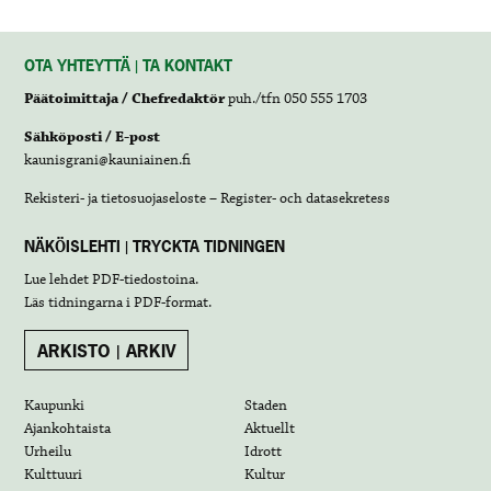
OTA YHTEYTTÄ | TA KONTAKT
Päätoimittaja / Chefredaktör
puh./tfn 050 555 1703
Sähköposti / E-post
kaunisgrani@kauniainen.fi
Rekisteri- ja tietosuojaseloste – Register- och datasekretess
NÄKÖISLEHTI | TRYCKTA TIDNINGEN
Lue lehdet
PDF-tiedostoina
.
Läs tidningarna i
PDF-format
.
ARKISTO | ARKIV
Kaupunki
Staden
Ajankohtaista
Aktuellt
Urheilu
Idrott
Kulttuuri
Kultur