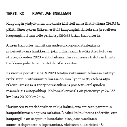
TEKSTI: KG
KUVAT: JAN SNELLMAN
Kaupungin yhdyskuntavaliokunta käsitteli asiaa tiistai-iltana (26.9.)
ja
päätti äänestyksen jälkeen esittää
kaupunginhallitukselle ja edelleen
kaupunginvaltuustolle periaatepäätöstä jatkaa kaavoitusta.
Alueen kaavoitus mainitaan uudessa kaupunkistrategiassa
priorisoitavana hankkeena, joka pitäisi saada hyväksyttyä kuluvan
strategiakauden 2023 – 2030 aikana. Ensi vaiheessa halutaan linjata
hankkeen poliittinen tahtotila jatkoa varten.
Kaavoitus perustuisi 26.9.2023 tehdyn viitesuunnitelmassa esitetyn
ratkaisuun.
Viitesuunnitelmassa on mm. lyhennetty eteläpäädyn
rakennusmassaa ja tehty porrastuksia ja poistettu eteläpuolen
maanalaisia autopaikkoja. Kokonaiskerrosala on pienentynyt 24
655
km2:sta 20 020 km2:iin.
Hävinneen vastaehdotuksen tekijä halusi, että etsitään paremmin
kaupunkikuvaan sopivaa ratkaisu.
Lisäksi kokouksessa todettiin, että
kaupungille on saapunut kuntalaisaloite, jossa vaaditaan
suunnitteluprosessin lopettamista.
Aloitteen allekirjoitti 484