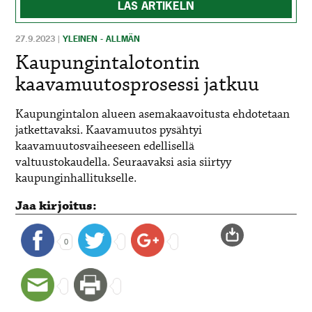
LÄS ARTIKELN
27.9.2023
|
YLEINEN - ALLMÄN
Kaupungintalotontin
kaavamuutosprosessi jatkuu
Kaupungintalon alueen asemakaavoitusta ehdotetaan
jatkettavaks
i
.
K
aavamuutos pysähtyi
kaavamuutosvaiheeseen edellisellä
valtuustokaudella
.
Seuraavaksi
asi
a siirtyy
kaupunginhallitukselle.
Jaa kirjoitus:
0