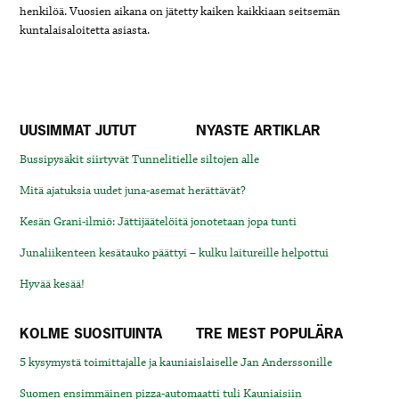
henkilöä.
Vuosien aikana on jätetty kaiken kaikkiaan seitsemän
kuntalaisaloitetta asiasta.
UUSIMMAT JUTUT
NYASTE ARTIKLAR
Bussipysäkit siirtyvät Tunnelitielle siltojen alle
Mitä ajatuksia uudet juna-asemat herättävät?
Kesän Grani-ilmiö: Jättijäätelöitä jonotetaan jopa tunti
Junaliikenteen kesätauko päättyi – kulku laitureille helpottui
Hyvää kesää!
KOLME SUOSITUINTA
TRE MEST POPULÄRA
5 kysymystä toimittajalle ja kauniaislaiselle Jan Anderssonille
Suomen ensimmäinen pizza-automaatti tuli Kauniaisiin