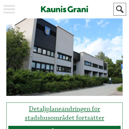
KAUPUNKI
STADEN
AJANKOHTAISTA
AKTUELLT
URHEILU
IDROTT
KULTTUURI
KULTUR
HISTORIA
HISTORIA
YLEINEN
ALLMÄN
FÖR
MAINOSTAJILLE
ANNONSÖRER
Detaljplaneändringen för
stadshusområdet fortsätter