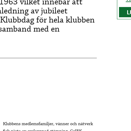
1963 vilket innebär att
nledning av jubileet
L
lubbdag för hela klubben
i samband med en
Klubbens medlemsfamiljer, vänner och nätverk