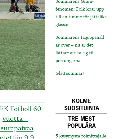
Sommarens Grani-
fenomen: Folk köar upp
till en timme för jättelika
glassar
Sommarens tåguppehåll
är över – nu är det
lättare att ta sig till
perrongerna
Glad sommar!
KOLME
FK Fotboll 60
SUOSITUINTA
vuotta –
TRE MEST
POPULÄRA
seurapäivää
ietettiin 9.9.
5 kysymystä toimittajalle