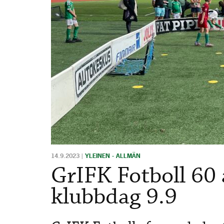
14.9.2023
|
YLEINEN - ALLMÄN
GrIFK Fotboll 60 
klubbdag 9.9