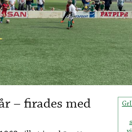
år – firades med
GrI
v