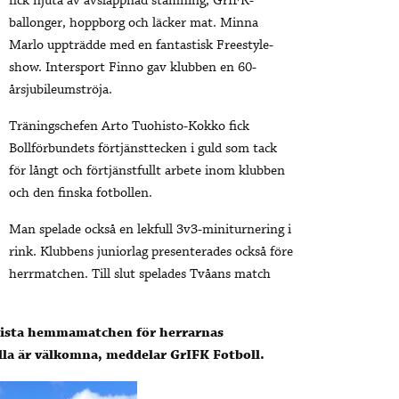
fick njuta av avslappnad stämning, GrIFK-
ballonger, hoppborg och läcker mat. Minna
Marlo uppträdde med en fantastisk Freestyle-
show. Intersport Finno gav klubben en 60-
årsjubileumströja.
Träningschefen Arto Tuohisto-Kokko fick
Bollförbundets förtjänsttecken i guld som tack
för långt och förtjänstfullt arbete inom klubben
och den finska fotbollen.
Man spelade också en lekfull 3v3-miniturnering i
rink. Klubbens juniorlag presenterades också före
herrmatchen. Till slut spelades Tvåans match
sista hemmamatchen för herrarnas
lla är välkomna, meddelar GrIFK Fotboll.