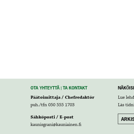
OTA YHTEYTTÄ | TA KONTAKT
NÄKÖISL
Päätoimittaja / Chefredaktör
Lue leh
puh./tfn 050 555 1703
Läs tidn
Sähköposti / E-post
ARKIS
kaunisgrani@kauniainen.fi