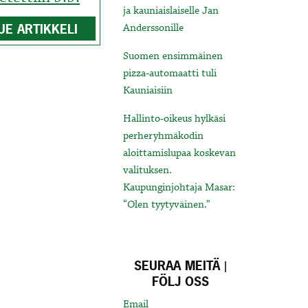
ja kauniaislaiselle Jan
UE ARTIKKELI
Anderssonille
Suomen ensimmäinen
pizza-automaatti tuli
Kauniaisiin
Hallinto-oikeus hylkäsi
perheryhmäkodin
aloittamislupaa koskevan
valituksen.
Kaupunginjohtaja Masar:
“Olen tyytyväinen.”
SEURAA MEITÄ |
FÖLJ OSS
Email