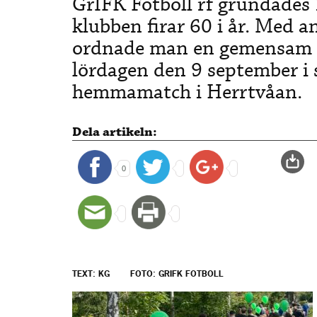
GrIFK Fotboll rf grundades 
klubben firar 60 i år. Med a
ordnade man en gemensam K
lördagen den 9 september 
hemmamatch i Herrtvåan.
Dela artikeln:
0
TEXT: KG
FOTO: GRIFK FOTBOLL