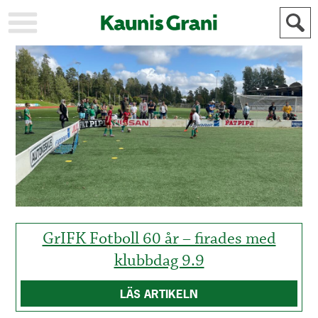
KAUPUNKI
STADEN
AJANKOHTAISTA
AKTUELLT
URHEILU
IDROTT
KULTTUURI
KULTUR
HISTORIA
HISTORIA
YLEINEN
ALLMÄN
FÖR
MAINOSTAJILLE
ANNONSÖRER
GrIFK Fotboll 60 år – firades med
klubbdag 9.9
LÄS ARTIKELN