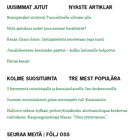
UUSIMMAT JUTUT
NYASTE ARTIKLAR
Bussipysäkit siirtyvät Tunnelitielle siltojen alle
Mitä ajatuksia uudet juna-asemat herättävät?
Kesän Grani-ilmiö: Jättijäätelöitä jonotetaan jopa tunti
Junaliikenteen kesätauko päättyi – kulku laitureille helpottui
Hyvää kesää!
KOLME SUOSITUINTA
TRE MEST POPULÄRA
5 kysymystä toimittajalle ja kauniaislaiselle Jan Anderssonille
Suomen ensimmäinen pizza-automaatti tuli Kauniaisiin
Hallinto-oikeus hylkäsi perheryhmäkodin aloittamislupaa koskevan
valituksen. Kaupunginjohtaja Masar: “Olen tyytyväinen.”
SEURAA MEITÄ | FÖLJ OSS