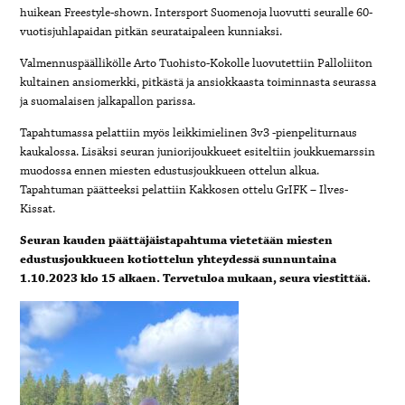
huikean Freestyle-shown. Intersport Suomenoja luovutti seuralle 60-
vuotisjuhlapaidan pitkän seurataipaleen kunniaksi.
Valmennuspäällikölle Arto Tuohisto-Kokolle luovutettiin Palloliiton
kultainen ansiomerkki, pitkästä ja ansiokkaasta toiminnasta seurassa
ja suomalaisen jalkapallon parissa.
Tapahtumassa pelattiin myös leikkimielinen 3v3 -pienpeliturnaus
kaukalossa. Lisäksi seuran juniorijoukkueet esiteltiin joukkuemarssin
muodossa ennen miesten edustusjoukkueen ottelun alkua.
Tapahtuman päätteeksi pelattiin Kakkosen ottelu GrIFK – Ilves-
Kissat.
Seuran kauden päättäjäistapahtuma vietetään miesten
edustusjoukkueen kotiottelun yhteydessä sunnuntaina
1.10.2023 klo 15 alkaen. Tervetuloa mukaan, seura viestittää.