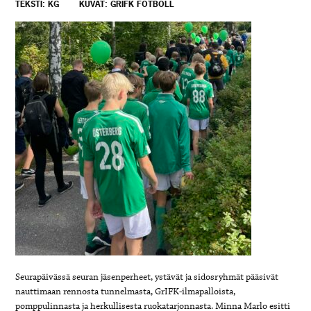
TEKSTI: KG
KUVAT: GRIFK FOTBOLL
Seurapäivässä seuran jäsenperheet, ystävät ja sidosryhmät pääsivät
nauttimaan rennosta tunnelmasta, GrIFK-ilmapalloista,
pomppulinnasta ja herkullisesta ruokatarjonnasta. Minna Marlo esitti