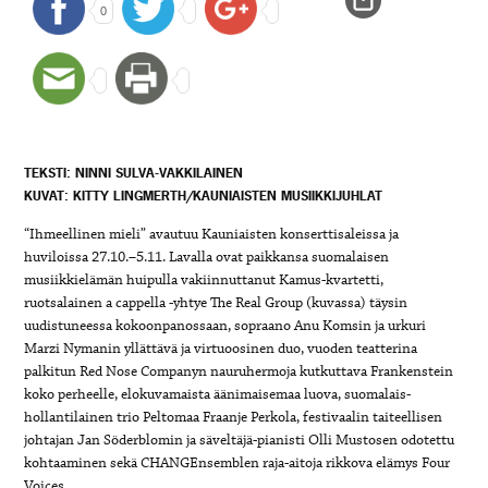
0
TEKSTI: NINNI SULVA-VAKKILAINEN
KUVAT: KITTY LINGMERTH/KAUNIAISTEN MUSIIKKIJUHLAT
“Ihmeellinen mieli” avautuu Kauniaisten konserttisaleissa ja
huviloissa 27.10.–5.11. Lavalla ovat paikkansa suomalaisen
musiikkielämän huipulla vakiinnuttanut Kamus-kvartetti,
ruotsalainen a cappella -yhtye The Real Group (kuvassa) täysin
uudistuneessa kokoonpanossaan, sopraano Anu Komsin ja urkuri
Marzi Nymanin yllättävä ja virtuoosinen duo, vuoden teatterina
palkitun Red Nose Companyn nauruhermoja kutkuttava Frankenstein
koko perheelle, elokuvamaista äänimaisemaa luova, suomalais-
hollantilainen trio Peltomaa Fraanje Perkola, festivaalin taiteellisen
johtajan Jan Söderblomin ja säveltäjä-pianisti Olli Mustosen odotettu
kohtaaminen sekä CHANGEnsemblen raja-aitoja rikkova elämys Four
Voices.