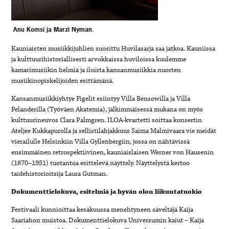
Anu Komsi ja Marzi Nyman.
Kauniaisten musiikkijuhlien suosittu Huvilasarja saa jatkoa. Kauniissa
ja kulttuurihistoriallisesti arvokkaissa huviloissa kuulemme
kamarimusiikin helmiä ja iloista kansanmusiikkia nuorten
musiikinopiskelijoiden esittämänä.
Kansanmusiikkiyhtye Figelit esiintyy Villa Bensowilla ja Villa
Pelanderilla (Työväen Akatemia), jälkimmäisessä mukana on myös
kulttuurineuvos Clara Palmgren. ILOA-kvartetti soittaa konsertin
Ateljee Kukkapurolla ja sellistilahjakkuus Saima Malmivaara vie meidät
vierailulle Helsinkiin Villa Gyllenbergiin, jossa on nähtävissä
ensimmäinen retrospektiivinen, kauniaislaisen Werner von Hausenin
(1870–1951) tuotantoa esittelevä näyttely. Näyttelystä kertoo
taidehistorioitsija Laura Gutman.
Dokumenttielokuva, esitelmiä ja hyvän olon liikuntatuokio
Festivaali kunnioittaa kesäkuussa menehtyneen säveltäjä Kaija
Saariahon muistoa. Dokumenttielokuva Universumin kaiut – Kaija