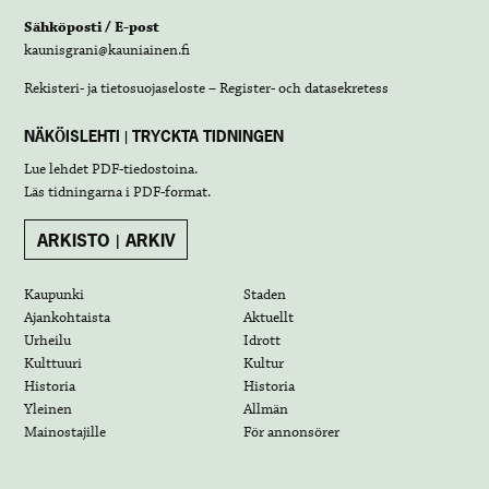
Sähköposti / E-post
kaunisgrani@kauniainen.fi
Rekisteri- ja tietosuojaseloste – Register- och datasekretess
NÄKÖISLEHTI | TRYCKTA TIDNINGEN
Lue lehdet
PDF-tiedostoina
.
Läs tidningarna i
PDF-format
.
ARKISTO | ARKIV
Kaupunki
Staden
Ajankohtaista
Aktuellt
Urheilu
Idrott
Kulttuuri
Kultur
Historia
Historia
Yleinen
Allmän
Mainostajille
För annonsörer