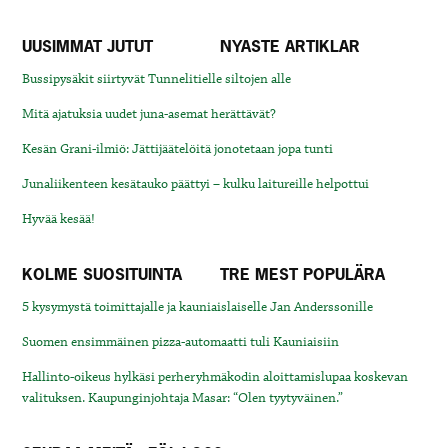
UUSIMMAT JUTUT
NYASTE ARTIKLAR
Bussipysäkit siirtyvät Tunnelitielle siltojen alle
Mitä ajatuksia uudet juna-asemat herättävät?
Kesän Grani-ilmiö: Jättijäätelöitä jonotetaan jopa tunti
Junaliikenteen kesätauko päättyi – kulku laitureille helpottui
Hyvää kesää!
KOLME SUOSITUINTA
TRE MEST POPULÄRA
5 kysymystä toimittajalle ja kauniaislaiselle Jan Anderssonille
Suomen ensimmäinen pizza-automaatti tuli Kauniaisiin
Hallinto-oikeus hylkäsi perheryhmäkodin aloittamislupaa koskevan
valituksen. Kaupunginjohtaja Masar: “Olen tyytyväinen.”