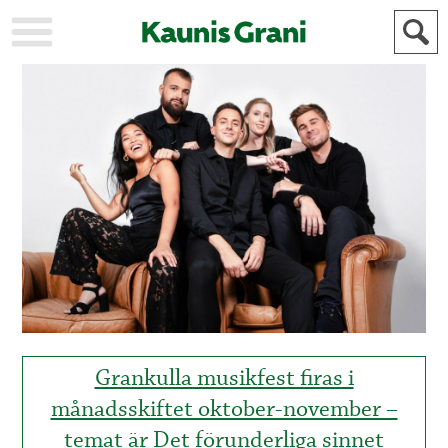
KAUPUNKI
STADEN
AJANKOHTAISTA
AKTUELLT
URHEILU
IDROTT
KULTTUURI
KULTUR
HISTORIA
HISTORIA
YLEINEN
ALLMÄN
FÖR
MAINOSTAJILLE
ANNONSÖRER
Grankulla musikfest firas i
månadsskiftet oktober-november –
temat är Det förunderliga sinnet