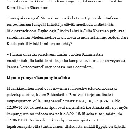
Saariahon musiikki nähdään Paviljongilla ja tilaisuuden avaavat Anu
Komsi ja Jan Söderblom.
Tanssija-koreografi Minna Tervamäki kutsuu Hyvän olon hetkeen
rentoutumaan lempeää liikettä ja elävää musiikkia yhdistävään
liikuntatuokioon. Psykologit Pirkko Lahti ja Julia Korkman puhuvat
esitelmissään Mielenhuollosta ja Luovasta muististamme, teologi Kari
Kuula pohtii Mistä ihminen on tehty?
– Haluan omistaa panokseni tämän vuoden Kauniaisten
musiikkijuhlilla kaikille niille, jotka kamppailevat mielenterveytensä
kanssa, kertoo taiteellinen johtaja Jan Söderblom.
Liput nyt myös kaupungintalolta
Musiikkijuhlien liput ovat myynnissä lippu.fi-verkkokaupassa ja
palvelupisteissä, kuten R-kioskeilla. Festivaali järjestää lisäksi
myyntipisteen Villa Junghansille tiistaisin 3., 10., 17. ja 24.10. klo
12.30–14.30. Uutuutena liput ovat myynnissä korttimaksulla nyt myös
kaupungintalon infossa ma-pe klo 8.00–15.45 sekä ti-to iltaisin klo
17.00-19.30. Festivaalin aikana lipunmyyntipiste avataan
tapahtumapaikoilla tuntia ennen tilaisuutta, mikäli lippuja on jäljellä.