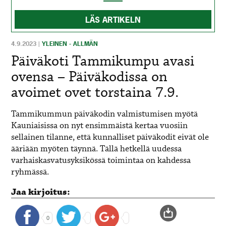
LÄS ARTIKELN
4.9.2023
|
YLEINEN - ALLMÄN
Päiväkoti Tammikumpu avasi
ovensa – Päiväkodissa on
avoimet ovet torstaina 7.9.
Tammikummun päiväkodin valmistumisen myötä
Kauniaisissa on nyt ensimmäistä kertaa vuosiin
sellainen tilanne, että kunnalliset päiväkodit eivät ole
ääriään myöten täynnä. Tällä hetkellä uudessa
varhaiskasvatusyksikössä toimintaa on kahdessa
ryhmässä.
Jaa kirjoitus:
0