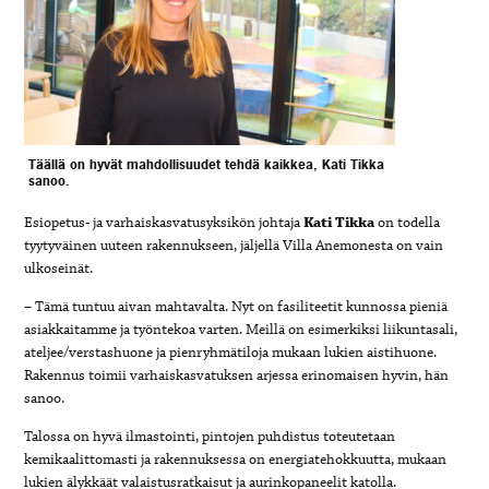
Täällä on hyvät mahdollisuudet tehdä kaikkea, Kati Tikka
sanoo.
Esiopetus- ja varhaiskasvatusyksikön johtaja
Kati Tikka
on todella
tyytyväinen uuteen rakennukseen, jäljellä Villa Anemonesta on vain
ulkoseinät.
– Tämä tuntuu aivan mahtavalta. Nyt on fasiliteetit kunnossa pieniä
asiakkaitamme ja työntekoa varten. Meillä on esimerkiksi liikuntasali,
ateljee/verstashuone ja pienryhmätiloja mukaan lukien aistihuone.
Rakennus toimii varhaiskasvatuksen arjessa erinomaisen hyvin, hän
sanoo.
Talossa on hyvä ilmastointi, pintojen puhdistus toteutetaan
kemikaalittomasti ja rakennuksessa on energiatehokkuutta, mukaan
lukien älykkäät valaistusratkaisut ja aurinkopaneelit katolla.