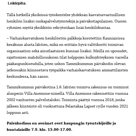
Leikkipiha.
Tällä hetkellä yksikössä työskentelee yhdeksän kasvatusvastuullisen
henkilön lisäksi ruokapalvelutyöntekijä ja päiväkotiapulainen. Uusien
ryhmien myötä yksikköön rekrytoidaan lisää henkilökuntaa.
– Varhaiskasvatuksen henkilöstön palkkoja korotettiin Kauniaisissa
kesäkuun alusta lähtien, mikä on erittäin hyvä valttikortti toimivan
organisaation sekä ainutlaatuisen kunnan lisäksi. Meillä on upouudet,
rajattomien mahdollisuuksien tilat helppojen kulkuyhteyksien varrella
pääkaupunkiseudulla, joten uskon Tammikummun päiväkodin olevan
jatkossakin kiinnostava työpaikka varhaiskasvatuksen ammattilaisten
keskuudessa, hän sanoo.
Tammikummun päiväkotina 1.8. lähtien toimiva rakennus on toiminut
alunperin Villa Anemone-nimellä. Villa Anemone rakennettiin vuonna
2002 vanhusten palvelutaloksi. Toiminta päättyi vuonna 2018, jonka
jälkeen kiinteistö oli vuokrattuna Pelastakaa Lapset ry:lle vuoden 2021
loppuun asti.
Päiväkodissa on avoimet ovet kaupungin työntekijöille ja
kuntalaisille 7.9. klo. 15.00-17.00.