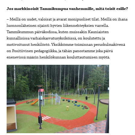
Jos markkinoisit Tammikumpua vanhemmille, mitä toisit esille?
– Meillä on uudet, valoisat ja avarat monipuoliset tilat. Meillä on ihana
luonnonläheinen sijainti hyvien liikennehteyksien varrella.
Tammikummun päiväkodissa, kuten muissakin Kauniaisten
kunnallisissa varhaiskasvatusyksiköissä, on koulutettu ja
motivoitunut henkilöstö. Yksikkömme toiminnan peruskulmakivenä
on Positiivinen pedagogiikka, ja tähän panostamme joka päivä
enenevissä määrin henkilökunnan kouluttautumisen myötä.