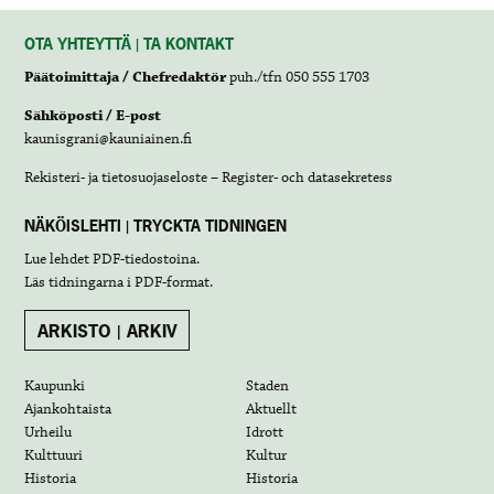
OTA YHTEYTTÄ | TA KONTAKT
Päätoimittaja / Chefredaktör
puh./tfn 050 555 1703
Sähköposti / E-post
kaunisgrani@kauniainen.fi
Rekisteri- ja tietosuojaseloste – Register- och datasekretess
NÄKÖISLEHTI | TRYCKTA TIDNINGEN
Lue lehdet
PDF-tiedostoina
.
Läs tidningarna i
PDF-format
.
ARKISTO | ARKIV
Kaupunki
Staden
Ajankohtaista
Aktuellt
Urheilu
Idrott
Kulttuuri
Kultur
Historia
Historia