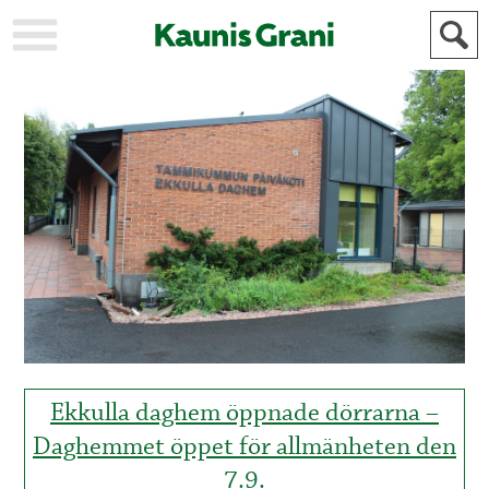
KAUPUNKI
STADEN
AJANKOHTAISTA
AKTUELLT
URHEILU
IDROTT
KULTTUURI
KULTUR
HISTORIA
HISTORIA
YLEINEN
ALLMÄN
FÖR
MAINOSTAJILLE
ANNONSÖRER
Ekkulla daghem öppnade dörrarna –
Daghemmet öppet för allmänheten den
7.9.