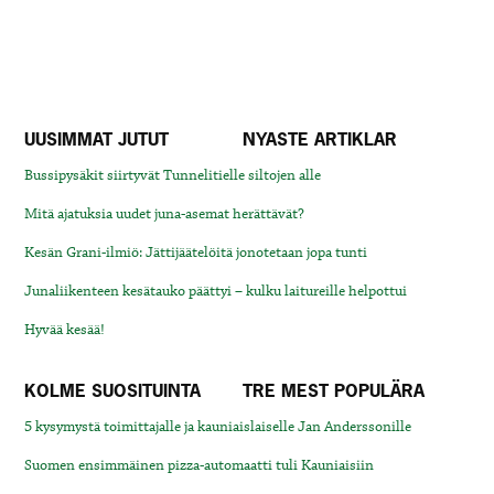
UUSIMMAT JUTUT
NYASTE ARTIKLAR
Bussipysäkit siirtyvät Tunnelitielle siltojen alle
Mitä ajatuksia uudet juna-asemat herättävät?
Kesän Grani-ilmiö: Jättijäätelöitä jonotetaan jopa tunti
Junaliikenteen kesätauko päättyi – kulku laitureille helpottui
Hyvää kesää!
KOLME SUOSITUINTA
TRE MEST POPULÄRA
5 kysymystä toimittajalle ja kauniaislaiselle Jan Anderssonille
Suomen ensimmäinen pizza-automaatti tuli Kauniaisiin