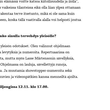
lämässä voitte katsoa kiitollisuudella ja ilolla”,
 vaikeissa tilanteissa eikä olla liian ylpeä ottamaan
rakentaa terve itsetunto, mikä ei ole sama kuin
en, koska tällä vaativalla alalla voi helposti joutua
ko sinulla tervehdys yleisölle?
tää yleisön odotukset. Olen valinnut ohjelmaan
ia levytyksiä ja numeroita. Repertuaarissa on
ista, mutta myös Lasse Mårtensonin sävellyksiä,
 Ohjelmassa on lauluja, sävellettyjä runoja,
ttuna. Ja muutamia showstopper-numeroita sekä
uvien ja videonpätkien kanssa menneiltä ajoilta.
ljongissa 12.11. klo 17.00.