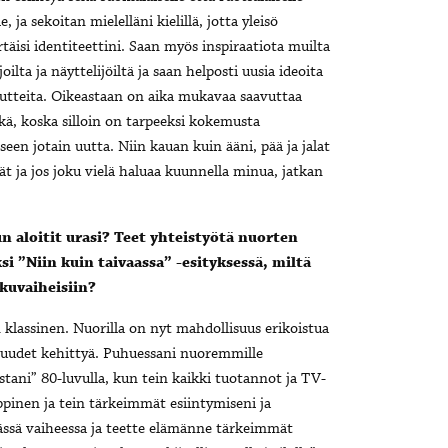
le, ja sekoitan mielelläni kielillä, jotta yleisö
äisi identiteettini. Saan myös inspiraatiota muilta
ijoilta ja näyttelijöiltä ja saan helposti uusia ideoita
kutteita. Oikeastaan on aika mukavaa saavuttaa
kä, koska silloin on tarpeeksi kokemusta
seen jotain uutta. Niin kauan kuin ääni, pää ja jalat
ät ja jos joku vielä haluaa kuunnella minua, jatkan
n aloitit urasi? Teet yhteistyötä nuorten
i ”Niin kuin taivaassa” -esityksessä, miltä
kuvaiheisiin?
 klassinen. Nuorilla on nyt mahdollisuus erikoistua
lisuudet kehittyä. Puhuessani nuoremmille
tani” 80-luvulla, kun tein kaikki tuotannot ja TV-
ppinen ja tein tärkeimmät esiintymiseni ja
sä vaiheessa ja teette elämänne tärkeimmät