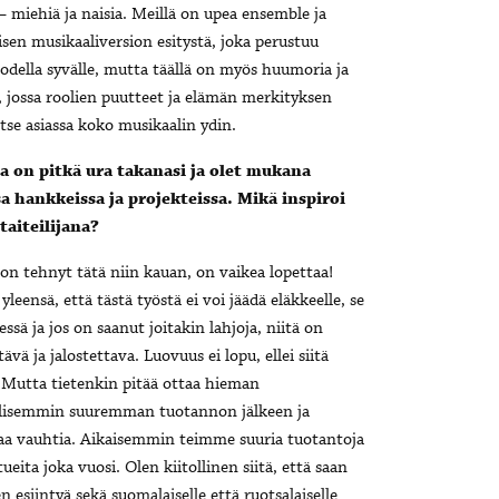
 miehiä ja naisia. Meillä on upea ensemble ja
sen musikaaliversion esitystä, joka perustuu
odella syvälle, mutta täällä on myös huumoria ja
 jossa roolien puutteet ja elämän merkityksen
itse asiassa koko musikaalin ydin.
la on pitkä ura takanasi ja olet mukana
sa hankkeissa ja projekteissa. Mikä inspiroi
taiteilijana?
on tehnyt tätä niin kauan, on vaikea lopettaa!
yleensä, että tästä työstä ei voi jäädä eläkkeelle, se
essä ja jos on saanut joitakin lahjoja, niitä on
ävä ja jalostettava. Luovuus ei lopu, ellei siitä
 Mutta tietenkin pitää ottaa hieman
lisemmin suuremman tuotannon jälkeen ja
aa vauhtia. Aikaisemmin teimme suuria tuotantoja
tueita joka vuosi. Olen kiitollinen siitä, että saan
en esiintyä sekä suomalaiselle että ruotsalaiselle