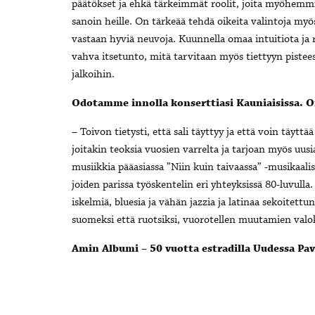
päätökset ja ehkä tärkeimmät roolit, joita myöhemmin e
sanoin heille. On tärkeää tehdä oikeita valintoja myös
vastaan hyviä neuvoja. Kuunnella omaa intuitiota ja 
vahva itsetunto, mitä tarvitaan myös tiettyyn pisteese
jalkoihin.
Odotamme innolla konserttiasi Kauniaisissa. On
– Toivon tietysti, että sali täyttyy ja että voin täyt
joitakin teoksia vuosien varrelta ja tarjoan myös uus
musiikkia pääasiassa ”Niin kuin taivaassa” -musikaal
joiden parissa työskentelin eri yhteyksissä 80-luvulla.
iskelmiä, bluesia ja vähän jazzia ja latinaa sekoite
suomeksi että ruotsiksi, vuorotellen muutamien valok
Amin Albumi – 50 vuotta estradilla Uudessa Pavi