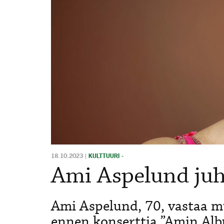
18.10.2023
|
KULTTUURI -
Ami Aspelund juhl
Ami Aspelund, 70, vastaa
ennen konserttia ”Amin Albu