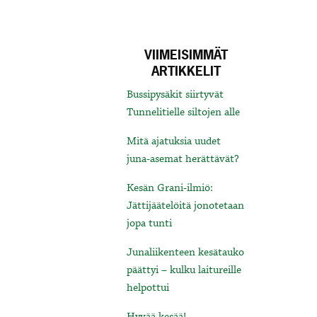
VIIMEISIMMÄT
ARTIKKELIT
Bussipysäkit siirtyvät
Tunnelitielle siltojen alle
Mitä ajatuksia uudet
juna-asemat herättävät?
Kesän Grani-ilmiö:
Jättijäätelöitä jonotetaan
jopa tunti
Junaliikenteen kesätauko
päättyi – kulku laitureille
helpottui
Hyvää kesää!