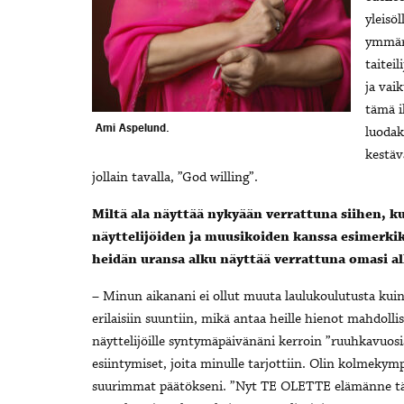
yleisöl
ymmärt
taiteil
ja vai
tämä i
Ami Aspelund.
luodak
kestäv
jollain tavalla, ”God willing”.
Miltä ala näyttää nykyään verrattuna siihen, ku
näyttelijöiden ja muusikoiden kanssa esimerkiks
heidän uransa alku näyttää verrattuna omasi al
– Minun aikanani ei ollut muuta laulukoulutusta kuin
erilaisiin suuntiin, mikä antaa heille hienot mahdol
näyttelijöille syntymäpäivänäni kerroin ”ruuhkavuosis
esiintymiset, joita minulle tarjottiin. Olin kolmekym
suurimmat päätökseni. ”Nyt TE OLETTE elämänne täs