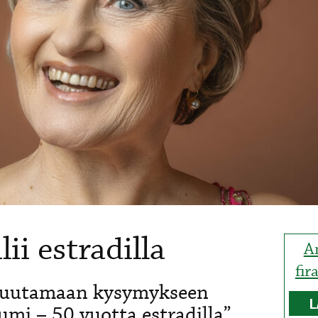
ii estradilla
A
fir
 muutamaan kysymykseen
L
mi – 50 vuotta estradilla”