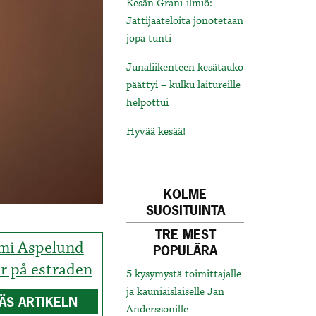
Kesän Grani-ilmiö:
Jättijäätelöitä jonotetaan
jopa tunti
Junaliikenteen kesätauko
päättyi – kulku laitureille
helpottui
Hyvää kesää!
KOLME
SUOSITUINTA
TRE MEST
mi Aspelund
POPULÄRA
ar på estraden
5 kysymystä toimittajalle
ja kauniaislaiselle Jan
ÄS ARTIKELN
Anderssonille