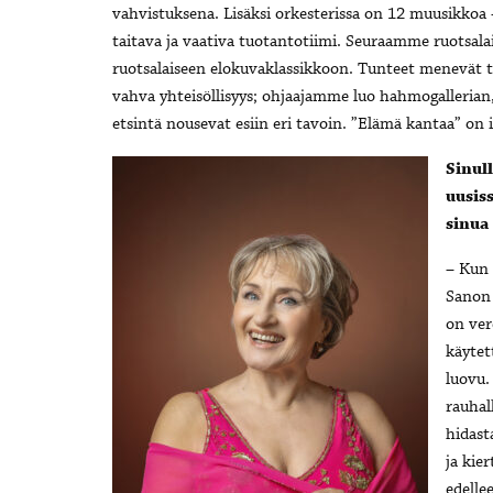
vahvistuksena. Lisäksi orkesterissa on 12 muusikkoa –
taitava ja vaativa tuotantotiimi. Seuraamme ruotsalai
ruotsalaiseen elokuvaklassikkoon. Tunteet menevät t
vahva yhteisöllisyys; ohjaajamme luo hahmogallerian,
etsintä nousevat esiin eri tavoin. ”Elämä kantaa” on 
Sinul
uusis
sinua 
– Kun 
Sanon 
on ver
käytett
luovu.
rauhal
hidast
ja kier
edelle