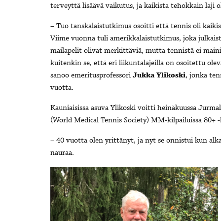
terveyttä lisäävä vaikutus, ja kaikista tehokkain laji o
– Tuo tanskalaistutkimus osoitti että tennis oli kaikist
Viime vuonna tuli amerikkalaistutkimus, joka julkaist
mailapelit olivat merkittäviä, mutta tennistä ei main
kuitenkin se, että eri liikuntalajeilla on osoitettu o
sanoo emeritusprofessori
Jukka Ylikoski
, jonka ten
vuotta.
Kauniaisissa asuva Ylikoski voitti heinäkuussa Jurmala
(World Medical Tennis Society) MM-kilpailuissa 80+
– 40 vuotta olen yrittänyt, ja nyt se onnistui kun alka
nauraa.