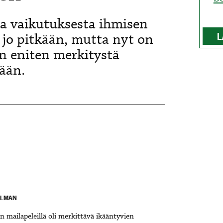
sta vaikutuksesta ihmisen
 jo pitkään, mutta nyt on
L
 on eniten merkitystä
kään.
LLMAN
 mailapeleillä oli merkittävä ikääntyvien