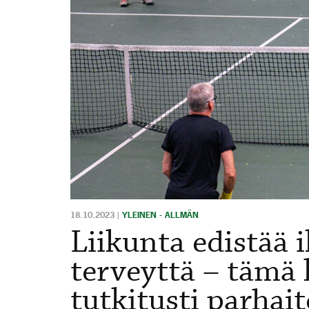
18.10.2023
|
YLEINEN - ALLMÄN
Liikunta edistää 
terveyttä – tämä l
tutkitusti parhai