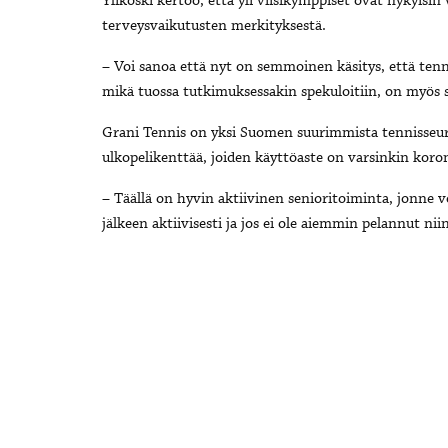
Ylikoski kertoo, että yli viisikymppiset ovat nykyisin 
terveysvaikutusten merkityksestä.
– Voi sanoa että nyt on semmoinen käsitys, että tenn
mikä tuossa tutkimuksessakin spekuloitiin, on myös s
Grani Tennis on yksi Suomen suurimmista tennisseurois
ulkopelikenttää, joiden käyttöaste on varsinkin koron
– Täällä on hyvin aktiivinen senioritoiminta, jonne 
jälkeen aktiivisesti ja jos ei ole aiemmin pelannut n