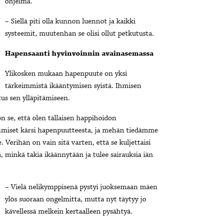
ohjelma.
– Siellä piti olla kunnon luennot ja kaikki
systeemit, muutenhan se olisi ollut petkutusta.
Hapensaanti hyvinvoinnin avainasemassa
Ylikosken mukaan hapenpuute on yksi
tärkeimmistä ikääntymisen syistä. Ihmisen
us sen ylläpitämiseen.
n se, että olen tällaisen happihoidon
 ihmiset kärsi hapenpuutteesta, ja mehän tiedämme
erihän on vain sitä varten, että se kuljettaisi
 minkä takia ikäännytään ja tulee sairauksia iän
– Vielä nelikymppisenä pystyi juoksemaan mäen
ylös suoraan ongelmitta, mutta nyt täytyy jo
kävellessä melkein kertaalleen pysähtyä.