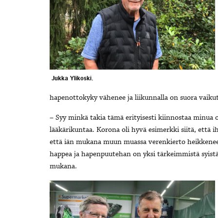
Jukka Ylikoski.
hapenottokyky vähenee ja liikunnalla on suora vaikut
– Syy minkä takia tämä erityisesti kiinnostaa minua o
lääkärikuntaa. Korona oli hyvä esimerkki siitä, että
että iän mukana muun muassa verenkierto heikkenee. V
happea ja hapenpuutehan on yksi tärkeimmistä syistä,
mukana.