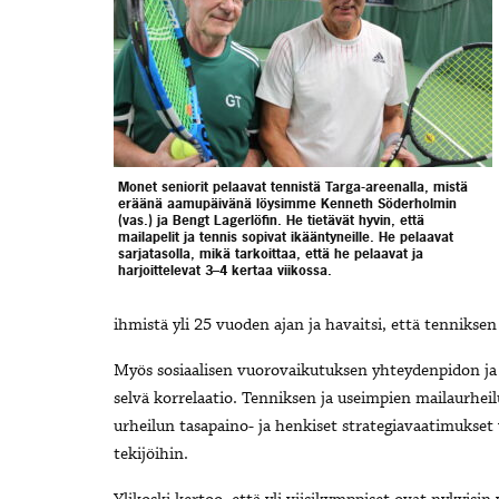
Monet seniorit pelaavat tennistä Targa-areenalla, mistä
eräänä aamupäivänä löysimme Kenneth Söderholmin
(vas.) ja Bengt Lagerlöfin. He tietävät hyvin, että
mailapelit ja tennis sopivat ikääntyneille. He pelaavat
sarjatasolla, mikä tarkoittaa, että he pelaavat ja
harjoittelevat 3–4 kertaa viikossa.
ihmistä yli 25 vuoden ajan ja havaitsi, että tennikse
Myös sosiaalisen vuorovaikutuksen yhteydenpidon ja v
selvä korrelaatio. Tenniksen ja useimpien mailaurheil
urheilun tasapaino- ja henkiset strategiavaatimukset
tekijöihin.