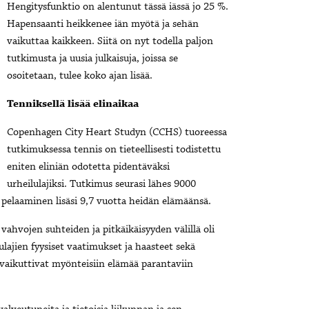
Hengitysfunktio on alentunut tässä iässä jo 25 %.
Hapensaanti heikkenee iän myötä ja sehän
vaikuttaa kaikkeen. Siitä on nyt todella paljon
tutkimusta ja uusia julkaisuja, joissa se
osoitetaan, tulee koko ajan lisää.
Tenniksellä lisää elinaikaa
Copenhagen City Heart Studyn (CCHS) tuoreessa
tutkimuksessa tennis on tieteellisesti todistettu
eniten eliniän odotetta pidentäväksi
urheilulajiksi. Tutkimus seurasi lähes 9000
n pelaaminen lisäsi 9,7 vuotta heidän elämäänsä.
ahvojen suhteiden ja pitkäikäisyyden välillä oli
ulajien fyysiset vaatimukset ja haasteet sekä
 vaikuttivat myönteisiin elämää parantaviin