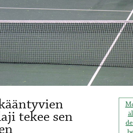
ikääntyvien
Mo
aji tekee sen
ä
de
ten
b