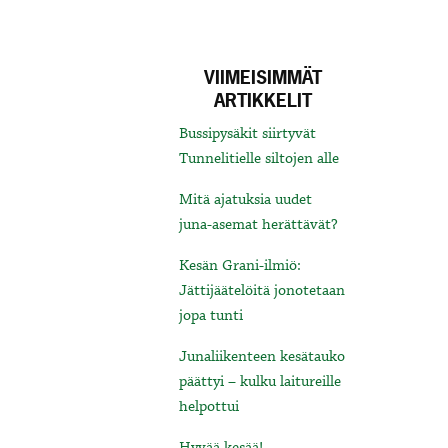
VIIMEISIMMÄT
ARTIKKELIT
Bussipysäkit siirtyvät
Tunnelitielle siltojen alle
Mitä ajatuksia uudet
juna-asemat herättävät?
Kesän Grani-ilmiö:
Jättijäätelöitä jonotetaan
jopa tunti
Junaliikenteen kesätauko
päättyi – kulku laitureille
helpottui
Hyvää kesää!