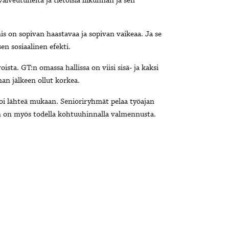
valveutuneita ja tietoisia liikunnan ja sen
is on sopivan haastavaa ja sopivan vaikeaa. Ja se
en sosiaalinen efekti.
ta. GT:n omassa hallissa on viisi sisä- ja kaksi
an jälkeen ollut korkea.
voi lähteä mukaan. Senioriryhmät pelaa työajan
iin on myös todella kohtuuhinnalla valmennusta.