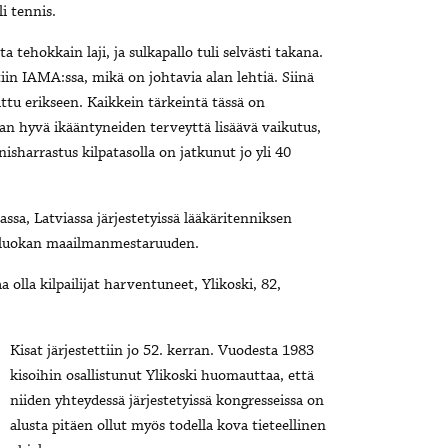
li tennis.
a tehokkain laji, ja sulkapallo tuli selvästi takana.
iin IAMA:ssa, mikä on johtavia alan lehtiä. Siinä
ittu erikseen. Kaikkein tärkeintä tässä on
levan hyvä ikääntyneiden terveyttä lisäävä vaikutus,
nisharrastus kilpatasolla on jatkunut jo yli 40
ssa, Latviassa järjestetyissä lääkäritenniksen
 -luokan maailmanmestaruuden.
a olla kilpailijat harventuneet, Ylikoski, 82,
Kisat järjestettiin jo 52. kerran. Vuodesta 1983
kisoihin osallistunut Ylikoski huomauttaa, että
niiden yhteydessä järjestetyissä kongresseissa on
alusta pitäen ollut myös todella kova tieteellinen