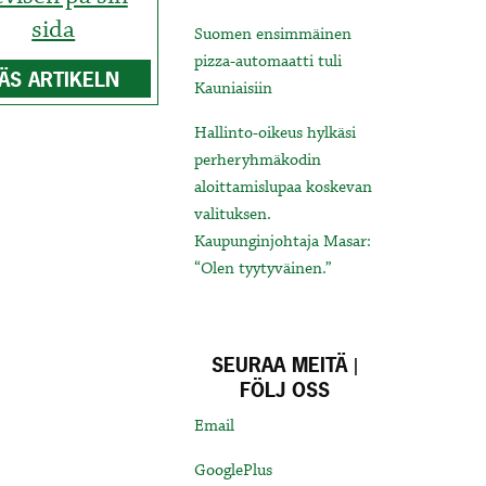
sida
Suomen ensimmäinen
pizza-automaatti tuli
ÄS ARTIKELN
Kauniaisiin
Hallinto-oikeus hylkäsi
perheryhmäkodin
aloittamislupaa koskevan
valituksen.
Kaupunginjohtaja Masar:
“Olen tyytyväinen.”
SEURAA MEITÄ |
FÖLJ OSS
Email
GooglePlus