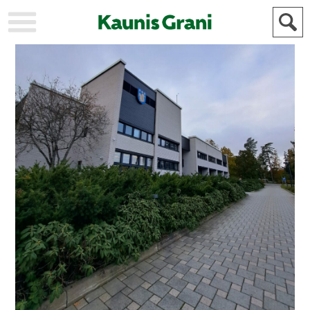
KAUPUNKI
STADEN
AJANKOHTAISTA
AKTUELLT
URHEILU
IDROTT
KULTTUURI
KULTUR
HISTORIA
HISTORIA
YLEINEN
ALLMÄN
FÖR
MAINOSTAJILLE
ANNONSÖRER