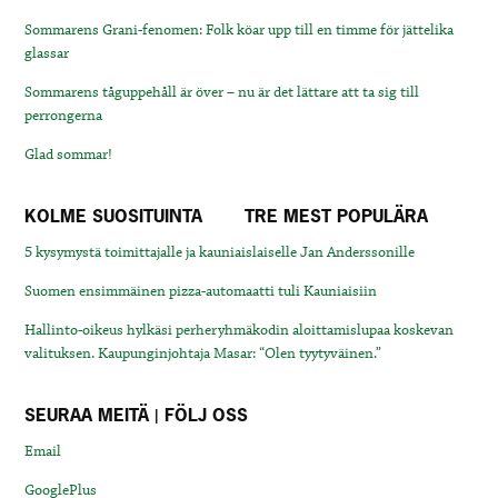
Sommarens Grani-fenomen: Folk köar upp till en timme för jättelika
glassar
Sommarens tåguppehåll är över – nu är det lättare att ta sig till
perrongerna
Glad sommar!
KOLME SUOSITUINTA
TRE MEST POPULÄRA
5 kysymystä toimittajalle ja kauniaislaiselle Jan Anderssonille
Suomen ensimmäinen pizza-automaatti tuli Kauniaisiin
Hallinto-oikeus hylkäsi perheryhmäkodin aloittamislupaa koskevan
valituksen. Kaupunginjohtaja Masar: “Olen tyytyväinen.”
SEURAA MEITÄ | FÖLJ OSS
Email
GooglePlus