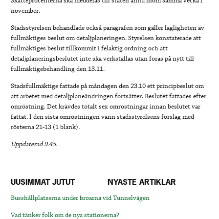
Skatteprocenterna ska meddelas till staten ännu inom samma vecka i
november.
Stadsstyrelsen behandlade också paragrafen som gäller lagligheten av
fullmäktiges beslut om detaljplaneringen. Styrelsen konstaterade att
fullmäktiges beslut tillkommit i felaktig ordning och att
detaljplaneringsbeslutet inte ska verkställas utan föras på nytt till
fullmäktigebehandling den 13.11.
Stadsfullmäktige fattade på måndagen den 23.10 ett principbeslut om
att arbetet med detaljplaneändringen fortsätter. Beslutet fattades efter
omröstning. Det krävdes totalt sex omröstningar innan beslutet var
fattat. I den sista omröstningen vann stadsstyrelsens förslag med
rösterna 21-13 (1 blank).
Uppdaterad 9.45.
UUSIMMAT JUTUT
NYASTE ARTIKLAR
Busshållplatserna under broarna vid Tunnelvägen
Vad tänker folk om de nya stationerna?