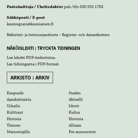
Päätoimittaja / Chefredaktör
puh./tfn 050 555 1703
Sähköposti / E-post
kaunisgrani@kauniainen.fi
Rekisteri- ja tietosuojaseloste – Register- och datasekretess
NÄKÖISLEHTI | TRYCKTA TIDNINGEN
Lue lehdet
PDF-tiedostoina
.
Läs tidningarna i
PDF-format
.
ARKISTO | ARKIV
Kaupunki
Staden
Ajankohtaista
Aktuellt
Urheilu
Idrott
Kulttuuri
Kultur
Historia
Historia
Yleinen
Allmän
Mainostajille
För annonsörer