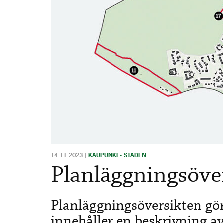
14.11.2023
|
KAUPUNKI - STADEN
Planläggningsöve
Planläggningsöversikten gö
innehåller en beskrivning 