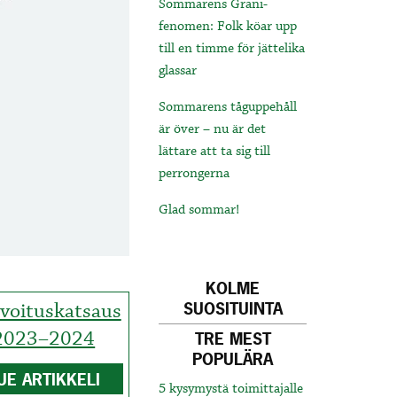
Sommarens Grani-
fenomen: Folk köar upp
till en timme för jättelika
glassar
Sommarens tåguppehåll
är över – nu är det
lättare att ta sig till
perrongerna
Glad sommar!
KOLME
voituskatsaus
SUOSITUINTA
2023–2024
TRE MEST
POPULÄRA
UE ARTIKKELI
5 kysymystä toimittajalle