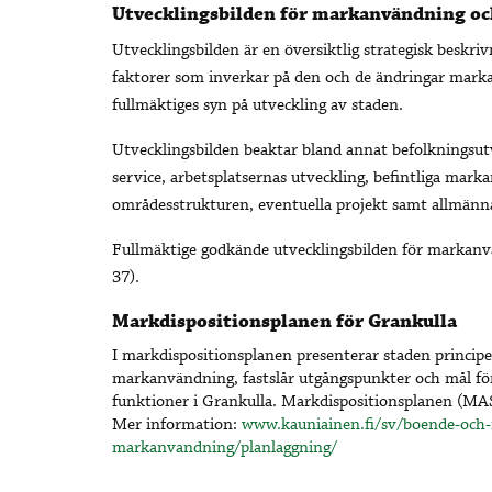
Utvecklingsbilden för markanvändning o
Utvecklingsbilden är en översiktlig strategisk besk
faktorer som inverkar på den och de ändringar mark
fullmäktiges syn på utveckling av staden.
Utvecklingsbilden beaktar bland annat befolkningsut
service, arbetsplatsernas utveckling, befintliga ma
områdesstrukturen, eventuella projekt samt allmänna
Fullmäktige godkände utvecklingsbilden för markan
37).
Markdispositionsplanen för Grankulla
I markdispositionsplanen presenterar staden principe
markanvändning, fastslår utgångspunkter och mål fö
funktioner i Grankulla. Markdispositionsplanen (MAS
Mer information:
www.kauniainen.fi/sv/boende-och-
markanvandning/planlaggning/