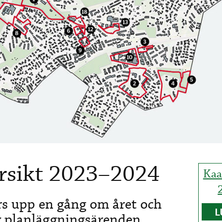
rsikt 2023–2024
Kaa
rs upp en gång om året och
L
av planläggningsärenden