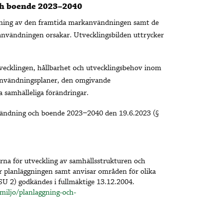
ch boende 2023–2040
rivning av den framtida markanvändningen samt de
användningen orsakar. Utvecklingsbilden uttrycker
vecklingen, hållbarhet och utvecklingsbehov inom
rkanvändningsplaner, den omgivande
 samhälleliga förändringar.
vändning och boende 2023−2040 den 19.6.2023 (§
rna för utveckling av samhällsstrukturen och
r planläggningen samt anvisar områden för olika
U 2) godkändes i fullmäktige 13.12.2004.
miljo/planlaggning-och-