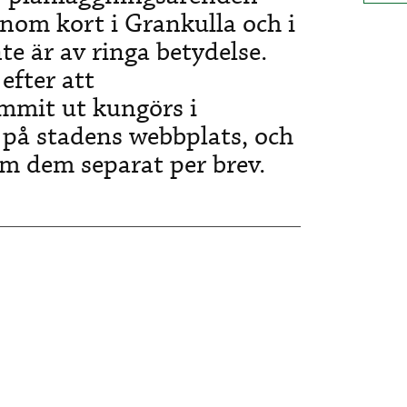
 inom kort i Grankulla och i
e är av ringa betydelse.
efter att
mmit ut kungörs i
 på stadens webbplats, och
m dem separat per brev.