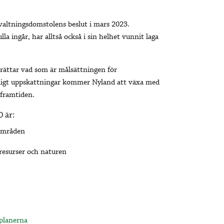
rvaltningsdomstolens beslut i mars 2023.
a ingår, har alltså också i sin helhet vunnit laga
berättar vad som är målsättningen för
Enligt uppskattningar kommer Nyland att växa med
 framtiden.
 är:
 områden
resurser och naturen
planerna