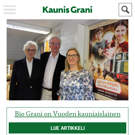
KAUPUNKI
STADEN
AJANKOHTAISTA
AKTUELLT
URHEILU
IDROTT
KULTTUURI
KULTUR
HISTORIA
HISTORIA
YLEINEN
ALLMÄN
FÖR
MAINOSTAJILLE
ANNONSÖRER
Bio Grani on Vuoden kauniaislainen
LUE ARTIKKELI