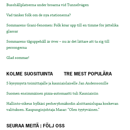
Busshållplatserna under broarna vid Tunnelvägen
Vad tänker folk om de nya stationerna?
Sommarens Grani-fenomen: Folk köar upp till en timme för jättelika
glassar
Sommarens tåguppehåll är över – nu är det lättare att ta sig till
perrongerna
Glad sommar!
KOLME SUOSITUINTA
TRE MEST POPULÄRA
5 kysymystä toimittajalle ja kauniaislaiselle Jan Anderssonille
Suomen ensimmäinen pizza-automaatti tuli Kauniaisiin
Hallinto-oikeus hylkäsi perheryhmäkodin aloittamislupaa koskevan
valituksen. Kaupunginjohtaja Masar: “Olen tyytyväinen.”
SEURAA MEITÄ | FÖLJ OSS