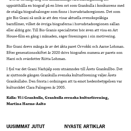
upprätthålla en biograf på en liten ort som Grankulla i konkurrens med
de otaliga biografsalonger som finns i huvudstadsregionen. Det som
gör Bio Grani så unik är att den visar aktuella svenskspråkiga
barnfilmer, vilket de övriga biograferna i huvudstadsregionen sällan
eller aldrig gör. Till Bio Granis specialiteter hör även att visa en Art
House-film en gång i månaden, säger föreningen i sin motivering.
Bio Grani drevs många år av det äkta paret Orvokki och Aarne Lohman.
Efter generationsskiftet år 2020 drivs biografen numera av parets son
Harri och svärdotter Riitta Lohman.
I fjol var det Grani Närhjälp som utnämndes till Årets Grankullbo. Det
är sjuttonde gången Grankulla svenska kulturförening väljer Årets
Grankullabo. Den första i ordningen att ta emot hedersbetygelsen var
kulturrådet Clara Palmgren år 2005.
Källa: Vi i Grankulla, Grankulla svenska kulturförening,
Martina Harms-Aalto
UUSIMMAT JUTUT
NYASTE ARTIKLAR