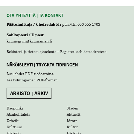
OTA YHTEYTTÄ | TA KONTAKT
Päätoimittaja / Chefredaktör
puh./tfn 050 555 1703
Sähköposti / E-post
kaunisgrani@kauniainen.fi
Rekisteri- ja tietosuojaseloste – Register- och datasekretess
NÄKÖISLEHTI | TRYCKTA TIDNINGEN
Lue lehdet
PDF-tiedostoina
.
Läs tidningarna i
PDF-format
.
ARKISTO | ARKIV
Kaupunki
Staden
Ajankohtaista
Aktuellt
Urheilu
Idrott
Kulttuuri
Kultur
Historia
Historia