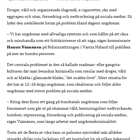
Droger, våld och organiserade slagsmål, e-cigarretter, rån med
eggvapen och utan, förnedring och nedtryckning på sociala medier. Så
lyder den nedslående listan på problem bland dagens ungdomar.
– Vi har ungdomar med allvarliga symtom och som håller på att råna
och misshandla som ett fritidsintresse så att säga, säger kommissarie
Hannu Väänänen
på Polisinrättningen i Västra Nyland till publiken
på mer än hundra personer.
Det centrala problemet är den så kallade roadman- eller gangsta-
kulturen där man beundrar kriminella som sysslar med droger, våld
och är klädda i glänsande kläder, ”det snabba livet”. Mest utsatta för
det här är 12–16-åriga ungdomar, som idealiserar och följer äldre
ungdomar med större problem på sociala medier.
– Kring dem finns ett gäng på hundratals ungdomar som följer
fenomenet som går ut på ohämmat våld, besinningslöst nedtryckande,
hotelser, utpressning, förnedring och publicering på sociala medier,
säger Väänänen, som länge arbetat med ungdomskriminalitet.
Trots att de flesta av våra barn ur polisens synvinkel mår alldeles
utmärkt skiljer inte lockelsen till ett brottsligt liv på vilken bakgrund