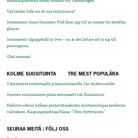
Busshållplatserna under broarna vid Tunnelvägen
Vad tänker folk om de nya stationerna?
Sommarens Grani-fenomen: Folk köar upp till en timme för jättelika
glassar
Sommarens tåguppehåll är över – nu är det lättare att ta sig till
perrongerna
Glad sommar!
KOLME SUOSITUINTA
TRE MEST POPULÄRA
5 kysymystä toimittajalle ja kauniaislaiselle Jan Anderssonille
Suomen ensimmäinen pizza-automaatti tuli Kauniaisiin
Hallinto-oikeus hylkäsi perheryhmäkodin aloittamislupaa koskevan
valituksen. Kaupunginjohtaja Masar: “Olen tyytyväinen.”
SEURAA MEITÄ | FÖLJ OSS