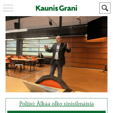
KAUPUNKI
STADEN
AJANKOHTAISTA
AKTUELLT
URHEILU
IDROTT
KULTTUURI
KULTUR
HISTORIA
HISTORIA
YLEINEN
ALLMÄN
FÖR
MAINOSTAJILLE
ANNONSÖRER
Poliisi: Älkää olko sinisilmäisiä