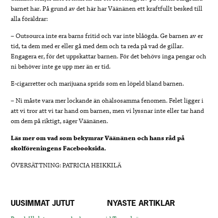
barnet har. På grund av det här har Väänänen ett kraftfullt besked till
alla föräldrar:
– Outsourca inte era barns fritid och var inte blåögda. Ge barnen av er
tid, ta dem med er eller gå med dem och ta reda på vad de gillar.
Engagera er, för det uppskattar barnen. För det behövs inga pengar och
ni behöver inte ge upp mer än er tid.
E-cigarretter och marijuana sprids som en löpeld bland barnen.
– Ni måste vara mer lockande än ohälsosamma fenomen. Felet ligger i
att vi tror att vi tar hand om barnen, men vi lyssnar inte eller tar hand
om dem på riktigt, säger Väänänen.
Läs mer om vad som bekymrar Väänänen och hans råd på
skolföreningens Facebooksida.
ÖVERSÄTTNING: PATRICIA HEIKKILÄ
UUSIMMAT JUTUT
NYASTE ARTIKLAR