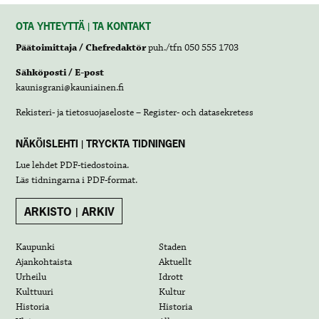
OTA YHTEYTTÄ | TA KONTAKT
Päätoimittaja / Chefredaktör
puh./tfn 050 555 1703
Sähköposti / E-post
kaunisgrani@kauniainen.fi
Rekisteri- ja tietosuojaseloste – Register- och datasekretess
NÄKÖISLEHTI | TRYCKTA TIDNINGEN
Lue lehdet
PDF-tiedostoina
.
Läs tidningarna i
PDF-format
.
ARKISTO | ARKIV
Kaupunki
Staden
Ajankohtaista
Aktuellt
Urheilu
Idrott
Kulttuuri
Kultur
Historia
Historia