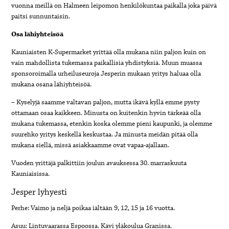
vuonna meillä on Halmeen leipomon henkilökuntaa paikalla joka päivä
paitsi sunnuntaisin.
Osa lähiyhteisöä
Kauniaisten K-Supermarket yrittää olla mukana niin paljon kuin on
vain mahdollista tukemassa paikallisia yhdistyksiä. Muun muassa
sponsoroimalla urheiluseuroja Jesperin mukaan yritys haluaa olla
mukana osana lähiyhteisöä.
– Kyselyjä saamme valtavan paljon, mutta ikävä kyllä emme pysty
ottamaan osaa kaikkeen. Minusta on kuitenkin hyvin tärkeää olla
mukana tukemassa, etenkin koska olemme pieni kaupunki, ja olemme
suurehko yritys keskellä keskustaa. Ja minusta meidän pitää olla
mukana siellä, missä asiakkaamme ovat vapaa-ajallaan.
Vuoden yrittäjä palkittiin joulun avauksessa 30. marraskuuta
Kauniaisissa.
Jesper lyhyesti
Perhe: Vaimo ja neljä poikaa iältään 9, 12, 15 ja 16 vuotta.
Asuu: Lintuvaarassa Espoossa. Kävi yläkoulua Granissa.