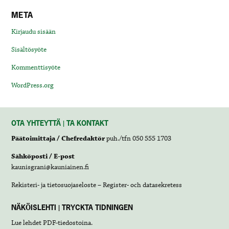
META
Kirjaudu sisään
Sisältösyöte
Kommenttisyöte
WordPress.org
OTA YHTEYTTÄ | TA KONTAKT
Päätoimittaja / Chefredaktör
puh./tfn 050 555 1703
Sähköposti / E-post
kaunisgrani@kauniainen.fi
Rekisteri- ja tietosuojaseloste – Register- och datasekretess
NÄKÖISLEHTI | TRYCKTA TIDNINGEN
Lue lehdet
PDF-tiedostoina
.