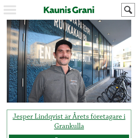
KAUPUNKI
STADEN
AJANKOHTAISTA
AKTUELLT
URHEILU
IDROTT
KULTTUURI
KULTUR
HISTORIA
HISTORIA
YLEINEN
ALLMÄN
FÖR
MAINOSTAJILLE
ANNONSÖRER
Jesper Lindqvist är Årets företagare i
Grankulla