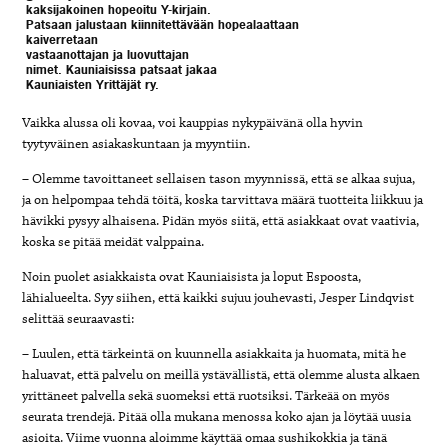
kaksijakoinen hopeoitu Y-kirjain.
Patsaan jalustaan kiinnitettävään hopealaattaan
kaiverretaan
vastaanottajan ja luovuttajan
nimet. Kauniaisissa patsaat jakaa
Kauniaisten Yrittäjät ry.
Vaikka alussa oli kovaa, voi kauppias nykypäivänä olla hyvin
tyytyväinen asiakaskuntaan ja myyntiin.
– Olemme tavoittaneet sellaisen tason myynnissä, että se alkaa sujua,
ja on helpompaa tehdä töitä, koska tarvittava määrä tuotteita liikkuu ja
hävikki pysyy alhaisena. Pidän myös siitä, että asiakkaat ovat vaativia,
koska se pitää meidät valppaina.
Noin puolet asiakkaista ovat Kauniaisista ja loput Espoosta,
lähialueelta. Syy siihen, että kaikki sujuu jouhevasti, Jesper Lindqvist
selittää seuraavasti:
– Luulen, että tärkeintä on kuunnella asiakkaita ja huomata, mitä he
haluavat, että palvelu on meillä ystävällistä, että olemme alusta alkaen
yrittäneet palvella sekä suomeksi että ruotsiksi. Tärkeää on myös
seurata trendejä. Pitää olla mukana menossa koko ajan ja löytää uusia
asioita. Viime vuonna aloimme käyttää omaa sushikokkia ja tänä