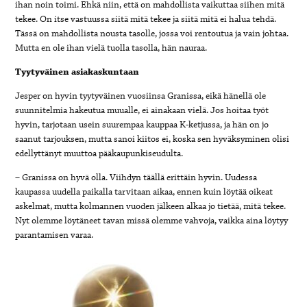
ihan noin toimi. Ehkä niin, että on mahdollista vaikuttaa siihen mitä
tekee. On itse vastuussa siitä mitä tekee ja siitä mitä ei halua tehdä.
Tässä on mahdollista nousta tasolle, jossa voi rentoutua ja vain johtaa.
Mutta en ole ihan vielä tuolla tasolla, hän nauraa.
Tyytyväinen asiakaskuntaan
Jesper on hyvin tyytyväinen vuosiinsa Granissa, eikä hänellä ole
suunnitelmia hakeutua muualle, ei ainakaan vielä. Jos hoitaa työt
hyvin, tarjotaan usein suurempaa kauppaa K-ketjussa, ja hän on jo
saanut tarjouksen, mutta sanoi kiitos ei, koska sen hyväksyminen olisi
edellyttänyt muuttoa pääkaupunkiseudulta.
– Granissa on hyvä olla. Viihdyn täällä erittäin hyvin. Uudessa
kaupassa uudella paikalla tarvitaan aikaa, ennen kuin löytää oikeat
askelmat, mutta kolmannen vuoden jälkeen alkaa jo tietää, mitä tekee.
Nyt olemme löytäneet tavan missä olemme vahvoja, vaikka aina löytyy
parantamisen varaa.