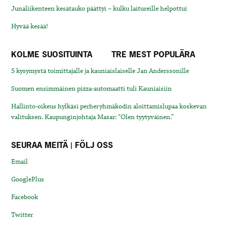
Junaliikenteen kesätauko päättyi – kulku laitureille helpottui
Hyvää kesää!
KOLME SUOSITUINTA
TRE MEST POPULÄRA
5 kysymystä toimittajalle ja kauniaislaiselle Jan Anderssonille
Suomen ensimmäinen pizza-automaatti tuli Kauniaisiin
Hallinto-oikeus hylkäsi perheryhmäkodin aloittamislupaa koskevan
valituksen. Kaupunginjohtaja Masar: “Olen tyytyväinen.”
SEURAA MEITÄ | FÖLJ OSS
Email
GooglePlus
Facebook
Twitter