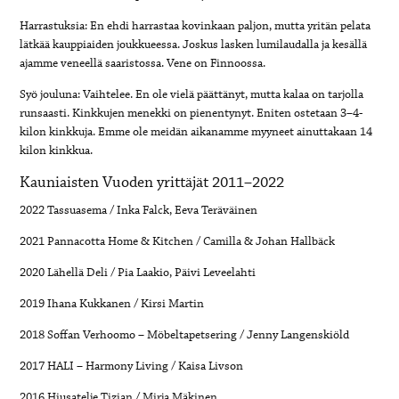
Harrastuksia: En ehdi harrastaa kovinkaan paljon, mutta yritän pelata
lätkää kauppiaiden joukkueessa. Joskus lasken lumilaudalla ja kesällä
ajamme veneellä saaristossa. Vene on Finnoossa.
Syö jouluna: Vaihtelee. En ole vielä päättänyt, mutta kalaa on tarjolla
runsaasti. Kinkkujen menekki on pienentynyt. Eniten ostetaan 3–4-
kilon kinkkuja. Emme ole meidän aikanamme myyneet ainuttakaan 14
kilon kinkkua.
Kauniaisten Vuoden yrittäjät 2011–2022
2022 Tassuasema / Inka Falck, Eeva Teräväinen
2021 Pannacotta Home & Kitchen / Camilla & Johan Hallbäck
2020 Lähellä Deli / Pia Laakio, Päivi Leveelahti
2019 Ihana Kukkanen / Kirsi Martin
2018 Soffan Verhoomo – Möbeltapetsering / Jenny Langenskiöld
2017 HALI – Harmony Living / Kaisa Livson
2016 Hiusatelje Tizian / Mirja Mäkinen