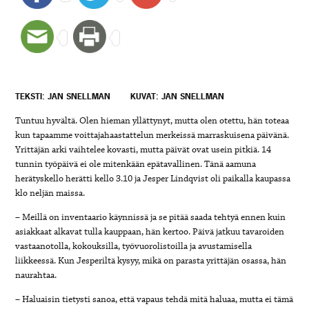
TEKSTI: JAN SNELLMAN
KUVAT: JAN SNELLMAN
Tuntuu hyvältä. Olen hieman yllättynyt, mutta olen otettu, hän toteaa
kun tapaamme voittajahaastattelun merkeissä marraskuisena päivänä.
Yrittäjän arki vaihtelee kovasti, mutta päivät ovat usein pitkiä. 14
tunnin työpäivä ei ole mitenkään epätavallinen. Tänä aamuna
herätyskello herätti kello 3.10 ja Jesper Lindqvist oli paikalla kaupassa
klo neljän maissa.
– Meillä on inventaario käynnissä ja se pitää saada tehtyä ennen kuin
asiakkaat alkavat tulla kauppaan, hän kertoo. Päivä jatkuu tavaroiden
vastaanotolla, kokouksilla, työvuorolistoilla ja avustamisella
liikkeessä. Kun Jesperiltä kysyy, mikä on parasta yrittäjän osassa, hän
naurahtaa.
– Haluaisin tietysti sanoa, että vapaus tehdä mitä haluaa, mutta ei tämä