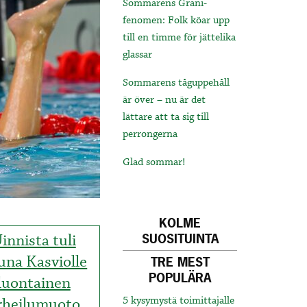
Sommarens Grani-
fenomen: Folk köar upp
till en timme för jättelika
glassar
Sommarens tåguppehåll
är över – nu är det
lättare att ta sig till
perrongerna
Glad sommar!
KOLME
innista tuli
SUOSITUINTA
una Kasviolle
TRE MEST
POPULÄRA
luontainen
rheilumuoto
5 kysymystä toimittajalle