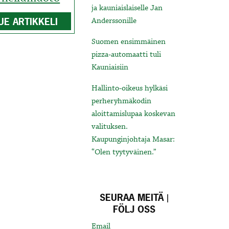
ja kauniaislaiselle Jan
UE ARTIKKELI
Anderssonille
Suomen ensimmäinen
pizza-automaatti tuli
Kauniaisiin
Hallinto-oikeus hylkäsi
perheryhmäkodin
aloittamislupaa koskevan
valituksen.
Kaupunginjohtaja Masar:
“Olen tyytyväinen.”
SEURAA MEITÄ |
FÖLJ OSS
Email