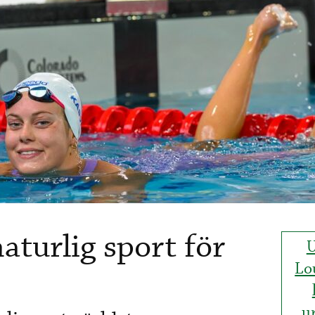
aturlig sport för
U
Lo
u