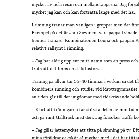
mycket av hela resan och mellanetapperna. Jag försöke
mycket jag kan och kan fortsätta länge med det här.
I simning tränar man vanligen i grupper men det finn
Exempel på det är Jani Sievinen, vars pappa träna
hennes tränare. Kombinationen Louna och pappan Antt
relativt sällsynt i simning.
– Jag har aldrig upplevt mitt namn som en press och 
trots att det finns en släkthistoria.
Träning på allvar tar 35–40 timmar i veckan så det bli
kombinera simning och studier vid idrottsgymnasiet 
av tiden går till det ungdomar med tidskrävande hobb
– Klart att träningarna tar största delen av min tid 
och gå runt Gallträsk med den. Jag försöker träffa k
– Jag gillar jättemycket att titta på simning på tv. E
mina föräldrar också är så mycket med i det här titt