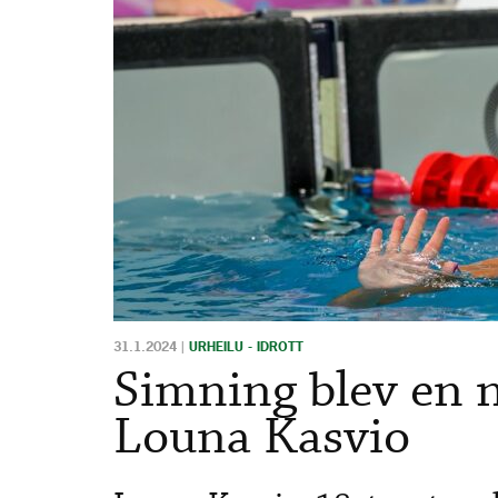
31.1.2024
|
URHEILU - IDROTT
Simning blev en n
Louna Kasvio