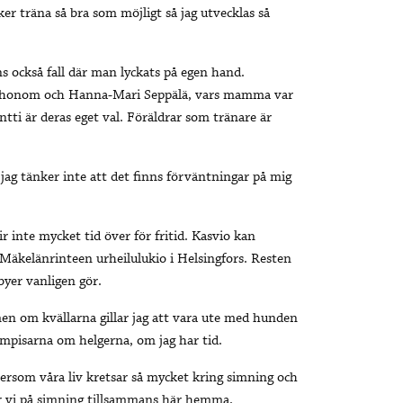
r träna så bra som möjligt så jag utvecklas så
s också fall där man lyckats på egen hand.
de honom och Hanna-Mari Seppälä, vars mamma var
i är deras eget val. Föräldrar som tränare är
jag tänker inte att det finns förväntningar på mig
r inte mycket tid över för fritid. Kasvio kan
Mäkelänrinteen urheilulukio i Helsingfors. Resten
yer vanligen gör.
men om kvällarna gillar jag att vara ute med hunden
ompisarna om helgerna, om jag har tid.
ftersom våra liv kretsar så mycket kring simning och
ar vi på simning tillsammans här hemma.