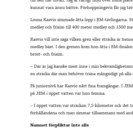
till den här nivån. Jag är riktigt nöjd över mina pl
kunnat vara ännu bättre. Förhoppningsvis får jag täv
Louna Kasvio simmade åtta lopp i EM-tävlingarna. St
medley och frisim till 400 meter medley och 1500 met
Kasvio vill inte säga vilken gren eller sträcka är hen
medley bäst. I den grenen kom hon åtta i EM-finalen. 
bröst- och frisim.
– Där är jag kanske mest inne i min bekvämlighetszo
en sträcka där man behöver träna mångsidigt på alla 
På juniornivå har Kasvio nått fina framgångar. I JE
på JEM i öppet vatten var hon femma.
– I öppet vatten var sträckan 7,5 kilometer och det 
förhållandena och man simmar tillsammans med andra 
Namnet förpliktar inte alls