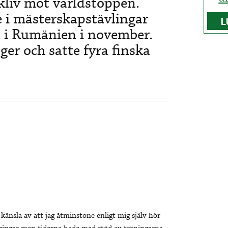
 kliv mot världstoppen.
i mästerskapstävlingar
L
a i Rumänien i november.
ger och satte fyra finska
 känsla av att jag åtminstone enligt mig själv hör