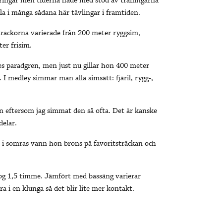
aceringar men tiderna hade med stöd av träningarna
la i många sådana här tävlingar i framtiden.
räckorna varierade från 200 meter ryggsim,
er frisim.
nes paradgren, men just nu gillar hon 400 meter
I medley simmar man alla simsätt: fjäril, rygg-,
n eftersom jag simmat den så ofta. Det är kanske
delar.
M i somras vann hon brons på favoritsträckan och
tog 1,5 timme. Jämfört med bassäng varierar
i en klunga så det blir lite mer kontakt.